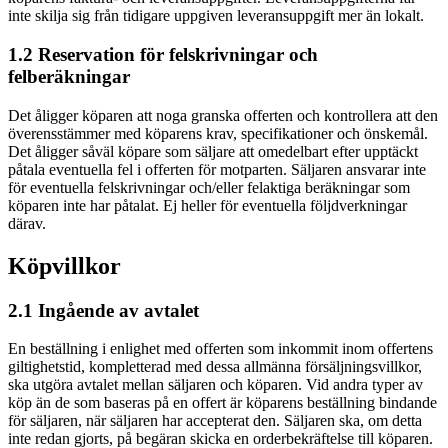
inte skilja sig från tidigare uppgiven leveransuppgift mer än lokalt.
1.2 Reservation för felskrivningar och
felberäkningar
Det åligger köparen att noga granska offerten och kontrollera att den
överensstämmer med köparens krav, specifikationer och önskemål.
Det åligger såväl köpare som säljare att omedelbart efter upptäckt
påtala eventuella fel i offerten för motparten. Säljaren ansvarar inte
för eventuella felskrivningar och/eller felaktiga beräkningar som
köparen inte har påtalat. Ej heller för eventuella följdverkningar
därav.
Köpvillkor
2.1 Ingående av avtalet
En beställning i enlighet med offerten som inkommit inom offertens
giltighetstid, kompletterad med dessa allmänna försäljningsvillkor,
ska utgöra avtalet mellan säljaren och köparen. Vid andra typer av
köp än de som baseras på en offert är köparens beställning bindande
för säljaren, när säljaren har accepterat den. Säljaren ska, om detta
inte redan gjorts, på begäran skicka en orderbekräftelse till köparen.