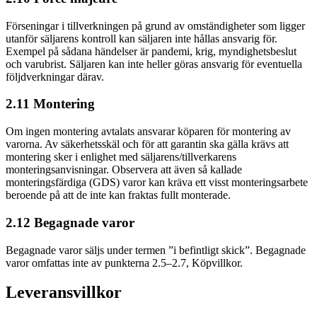
Förseningar i tillverkningen på grund av omständigheter som ligger
utanför säljarens kontroll kan säljaren inte hållas ansvarig för.
Exempel på sådana händelser är pandemi, krig, myndighetsbeslut
och varubrist. Säljaren kan inte heller göras ansvarig för eventuella
följdverkningar därav.
2.11 Montering
Om ingen montering avtalats ansvarar köparen för montering av
varorna. Av säkerhetsskäl och för att garantin ska gälla krävs att
montering sker i enlighet med säljarens/tillverkarens
monteringsanvisningar. Observera att även så kallade
monteringsfärdiga (GDS) varor kan kräva ett visst monteringsarbete
beroende på att de inte kan fraktas fullt monterade.
2.12 Begagnade varor
Begagnade varor säljs under termen ”i befintligt skick”. Begagnade
varor omfattas inte av punkterna 2.5–2.7, Köpvillkor.
Leveransvillkor