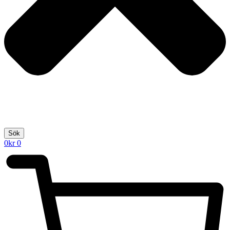
Sök
0
kr
0