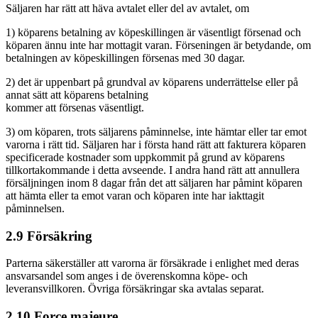
Säljaren har rätt att häva avtalet eller del av avtalet, om
1) köparens betalning av köpeskillingen är väsentligt försenad och
köparen ännu inte har mottagit varan. Förseningen är betydande, om
betalningen av köpeskillingen försenas med 30 dagar.
2) det är uppenbart på grundval av köparens underrättelse eller på
annat sätt att köparens betalning
kommer att försenas väsentligt.
3) om köparen, trots säljarens påminnelse, inte hämtar eller tar emot
varorna i rätt tid. Säljaren har i första hand rätt att fakturera köparen
specificerade kostnader som uppkommit på grund av köparens
tillkortakommande i detta avseende. I andra hand rätt att annullera
försäljningen inom 8 dagar från det att säljaren har påmint köparen
att hämta eller ta emot varan och köparen inte har iakttagit
påminnelsen.
2.9 Försäkring
Parterna säkerställer att varorna är försäkrade i enlighet med deras
ansvarsandel som anges i de överenskomna köpe- och
leveransvillkoren. Övriga försäkringar ska avtalas separat.
2.10 Force majeure