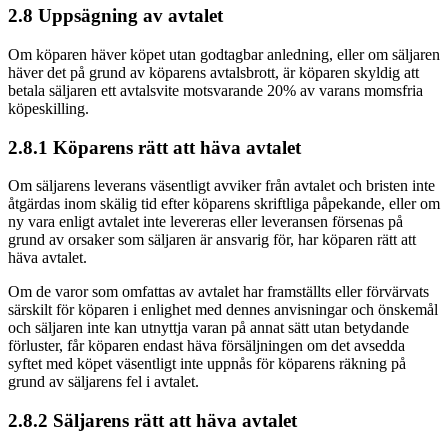
2.8 Uppsägning av avtalet
Om köparen häver köpet utan godtagbar anledning, eller om säljaren
häver det på grund av köparens avtalsbrott, är köparen skyldig att
betala säljaren ett avtalsvite motsvarande 20% av varans momsfria
köpeskilling.
2.8.1 Köparens rätt att häva avtalet
Om säljarens leverans väsentligt avviker från avtalet och bristen inte
åtgärdas inom skälig tid efter köparens skriftliga påpekande, eller om
ny vara enligt avtalet inte levereras eller leveransen försenas på
grund av orsaker som säljaren är ansvarig för, har köparen rätt att
häva avtalet.
Om de varor som omfattas av avtalet har framställts eller förvärvats
särskilt för köparen i enlighet med dennes anvisningar och önskemål
och säljaren inte kan utnyttja varan på annat sätt utan betydande
förluster, får köparen endast häva försäljningen om det avsedda
syftet med köpet väsentligt inte uppnås för köparens räkning på
grund av säljarens fel i avtalet.
2.8.2 Säljarens rätt att häva avtalet