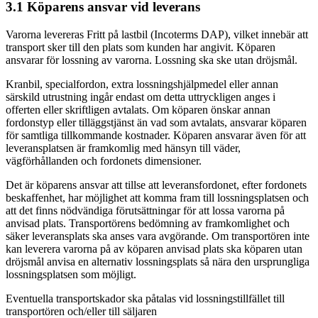
3.1 Köparens ansvar vid leverans
Varorna levereras Fritt på lastbil (Incoterms DAP), vilket innebär att
transport sker till den plats som kunden har angivit. Köparen
ansvarar för lossning av varorna. Lossning ska ske utan dröjsmål.
Kranbil, specialfordon, extra lossningshjälpmedel eller annan
särskild utrustning ingår endast om detta uttryckligen anges i
offerten eller skriftligen avtalats. Om köparen önskar annan
fordonstyp eller tilläggstjänst än vad som avtalats, ansvarar köparen
för samtliga tillkommande kostnader. Köparen ansvarar även för att
leveransplatsen är framkomlig med hänsyn till väder,
vägförhållanden och fordonets dimensioner.
Det är köparens ansvar att tillse att leveransfordonet, efter fordonets
beskaffenhet, har möjlighet att komma fram till lossningsplatsen och
att det finns nödvändiga förutsättningar för att lossa varorna på
anvisad plats. Transportörens bedömning av framkomlighet och
säker leveransplats ska anses vara avgörande. Om transportören inte
kan leverera varorna på av köparen anvisad plats ska köparen utan
dröjsmål anvisa en alternativ lossningsplats så nära den ursprungliga
lossningsplatsen som möjligt.
Eventuella transportskador ska påtalas vid lossningstillfället till
transportören och/eller till säljaren