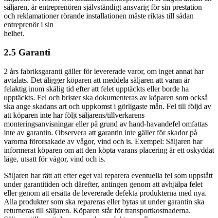
säljaren, är entreprenören självständigt ansvarig för sin prestation
och reklamationer rörande installationen måste riktas till sådan
entreprenör i sin
helhet.
2.5 Garanti
2 års fabriksgaranti gäller för levererade varor, om inget annat har
avtalats. Det åligger köparen att meddela säljaren att varan är
felaktig inom skälig tid efter att felet upptäckts eller borde ha
upptäckts. Fel och brister ska dokumenteras av köparen som också
ska ange skadans art och uppkomst i görligaste mån. Fel till följd av
att köparen inte har följt säljarens/tillverkarens
monteringsanvisningar eller på grund av hand-havandefel omfattas
inte av garantin. Observera att garantin inte gäller för skador på
varorna förorsakade av vågor, vind och is. Exempel: Säljaren har
informerat köparen om att den köpta varans placering är ett oskyddat
läge, utsatt för vågor, vind och is.
Säljaren har rätt att efter eget val reparera eventuella fel som uppstått
under garantitiden och därefter, antingen genom att avhjälpa felet
eller genom att ersätta de levererade defekta produkterna med nya.
Alla produkter som ska repareras eller bytas ut under garantin ska
returneras till säljaren. Köparen står för transportkostnaderna.