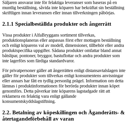
Säljaren ansvarar inte för felaktiga leveranser som baseras på en
muntlig beställning, såvida inte köparen har bekräftat sin beställning
skriftligen innan leveransen eller innan tillverkningen påbörjas.
2.1.1 Specialbeställda produkter och ångerrätt
Vissa produkter i AlfaBryggans sortiment tillverkas,
produktionsplaneras eller anpassas först efter mottagen beställning
och enligt köparens val av modell, dimensioner, tillbehör eller andra
produktspecifika uppgifter. Sådana produkter omfattar bland annat
båtslipar, pontoner, bryggor, bastuflottar och andra produkter som
inte lagerförs som färdiga standardvaror.
För privatpersoner gäller att ångerrätten enligt distansavtalslagen inte
gäller för produkter som tillverkas enligt konsumentens anvisningar
eller annars har fått en tydlig personlig prägel. Information om detta
lämnas i produktinformationen för berörda produkter innan köpet
genomförs. Detta påverkar inte köparens lagstadgade rätt att
reklamera en felaktig vara enligt gällande
konsumentskyddslagstiftning.
2.2. Betalning av köpeskillingen och Äganderätts- &
återtagandeförbehåll av varan