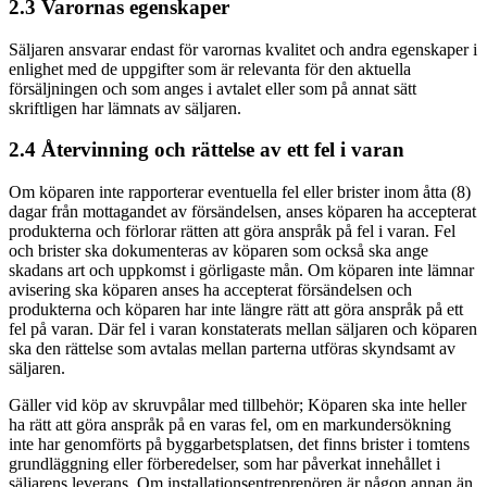
2.3 Varornas egenskaper
Säljaren ansvarar endast för varornas kvalitet och andra egenskaper i
enlighet med de uppgifter som är relevanta för den aktuella
försäljningen och som anges i avtalet eller som på annat sätt
skriftligen har lämnats av säljaren.
2.4 Återvinning och rättelse av ett fel i varan
Om köparen inte rapporterar eventuella fel eller brister inom åtta (8)
dagar från mottagandet av försändelsen, anses köparen ha accepterat
produkterna och förlorar rätten att göra anspråk på fel i varan. Fel
och brister ska dokumenteras av köparen som också ska ange
skadans art och uppkomst i görligaste mån. Om köparen inte lämnar
avisering ska köparen anses ha accepterat försändelsen och
produkterna och köparen har inte längre rätt att göra anspråk på ett
fel på varan. Där fel i varan konstaterats mellan säljaren och köparen
ska den rättelse som avtalas mellan parterna utföras skyndsamt av
säljaren.
Gäller vid köp av skruvpålar med tillbehör; Köparen ska inte heller
ha rätt att göra anspråk på en varas fel, om en markundersökning
inte har genomförts på byggarbetsplatsen, det finns brister i tomtens
grundläggning eller förberedelser, som har påverkat innehållet i
säljarens leverans. Om installationsentreprenören är någon annan än