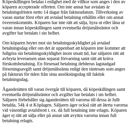
Köpeskillingen betalas i enlighet med de villkor som anges i den av
köparen accepterade offerten. Om inte annat har avtalats är
betalningsfristen netto 14 dagar från fakturadatum. Tillverkning av
varan startar först efter att avtalad betalning erhållits eller om annat
överenskommits. Köparen har inte rätt att sälja, hyra ut eller låna ut
varan innan köpeskillingen samt eventuella dröjsmålsräntor och
avgifter har betalats i sin helhet.
Om köparen bryter mot sin betalningsskyldighet på avtalad
betalningsdag eller om det är uppenbart att köparen inte kommer att
fullgöra sin betalningsskyldighet inom utsatt tid, har säljaren rätt att
avbryta leveransen utan separat förvarning samt rätt att kräva
förskottsbetalning. En försenad betalning debiteras lagstadgad
förseningsavgift samt dröjsmålsränta enligt den räntesats som anges
på fakturan för tiden från sista ansökningsdag till faktisk
betalningsdag.
Äganderätten till varan övergår till köparen, då köpeskillingen samt
eventuella dröjsmålsräntor och avgifter har betalats i sin helhet.
Säljaren förbehåller sig äganderätten till varorna till dessa är fullt
betalda, 54§ 4 st Köplagen. Säljaren äger också rätt att återta varorna
vid väsentligt avtalsbrott t. ex. då full betalning inte erlagts. Köparen
äger ej rätt att sälja eller på annat sätt avyttra varorna innan full
betalning erlagts.