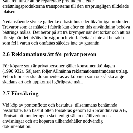
Säljaren tillser att de reparerade produkterna eller
ersättningsprodukterna transporteras till den ursprungligen tilldelade
platsen.
Nedanstående stycke gäller t.ex. bastuhus eller likvärdiga produkter:
Trävaror som är målade i fabrik kan efter en tids användning behöva
bättrings målas. Det beror på att trä krymper när det torkar och att trä
rör sig när det utsätts för vågor och vind. Detta är inte att betrakta
som fel i varan och omfattas således inte av garantin.
2.6 Reklamationsrätt för privat person
För köpare som är privatpersoner gäller konsumentköplagen
(1990:932). Säljaren följer Allmänna reklamationsnämndens utslag.
Fel och brister ska dokumenteras av köparen som också ska ange
skadans art och uppkomst i görligaste mån.
2.7 Försäkring
Vid köp av pontonflotte och bastuhus, tillsammans benämnda
bastuflotte, kan bastuflotten försäkras genom EIS Scandinavia AB,
förutsatt att monteringen skett enligt säljarens/tillverkarens
anvisningar och att köparen tillhandahåller nödvändig
dokumentation.