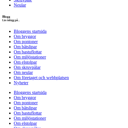
Neular
Blogg
Läs inlägg på...
Bloggens startsida
Om bryggor
Om pontoner
Om båtslipar
Om bastuflottar
Om miljöstationer
Om elstolpar
Om skruvpålar
Om neular
Om företaget och webbplatsen
Nyheter
Bloggens startsida
Om bryggor
Om pontoner
Om båtslipar
Om bastuflottar
Om miljöstationer
Om elstolpar