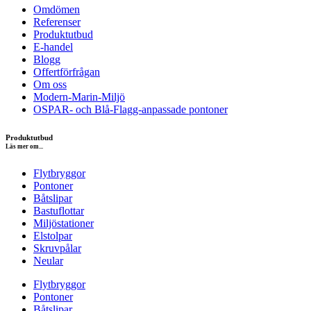
Omdömen
Referenser
Produktutbud
E-handel
Blogg
Offertförfrågan
Om oss
Modern-Marin-Miljö
OSPAR- och Blå-Flagg-anpassade pontoner
Produktutbud
Läs mer om...
Flytbryggor
Pontoner
Båtslipar
Bastuflottar
Miljöstationer
Elstolpar
Skruvpålar
Neular
Flytbryggor
Pontoner
Båtslipar