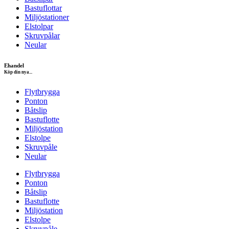
Bastuflottar
Miljöstationer
Elstolpar
Skruvpålar
Neular
Ehandel
Köp din nya...
Flytbrygga
Ponton
Båtslip
Bastuflotte
Miljöstation
Elstolpe
Skruvpåle
Neular
Flytbrygga
Ponton
Båtslip
Bastuflotte
Miljöstation
Elstolpe
Skruvpåle