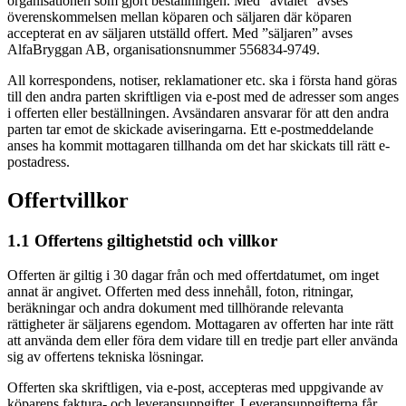
organisationen som gjort beställningen. Med ”avtalet” avses
överenskommelsen mellan köparen och säljaren där köparen
accepterat en av säljaren utställd offert. Med ”säljaren” avses
AlfaBryggan AB, organisationsnummer 556834-9749.
All korrespondens, notiser, reklamationer etc. ska i första hand göras
till den andra parten skriftligen via e-post med de adresser som anges
i offerten eller beställningen. Avsändaren ansvarar för att den andra
parten tar emot de skickade aviseringarna. Ett e-postmeddelande
anses ha kommit mottagaren tillhanda om det har skickats till rätt e-
postadress.
Offertvillkor
1.1 Offertens giltighetstid och villkor
Offerten är giltig i 30 dagar från och med offertdatumet, om inget
annat är angivet. Offerten med dess innehåll, foton, ritningar,
beräkningar och andra dokument med tillhörande relevanta
rättigheter är säljarens egendom. Mottagaren av offerten har inte rätt
att använda dem eller föra dem vidare till en tredje part eller använda
sig av offertens tekniska lösningar.
Offerten ska skriftligen, via e-post, accepteras med uppgivande av
köparens faktura- och leveransuppgifter. Leveransuppgifterna får