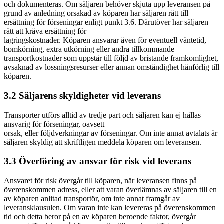
och dokumenteras. Om säljaren behöver skjuta upp leveransen på
grund av anledning orsakad av köparen har säljaren rätt till
ersättning för förseningar enligt punkt 3.6. Därutöver har säljaren
rätt att kräva ersättning för
lagringskostnader. Köparen ansvarar även för eventuell väntetid,
bomkörning, extra utkörning eller andra tillkommande
transportkostnader som uppstår till följd av bristande framkomlighet,
avsaknad av lossningsresurser eller annan omständighet hänförlig till
köparen.
3.2 Säljarens skyldigheter vid leverans
Transporter utförs alltid av tredje part och säljaren kan ej hållas
ansvarig för förseningar, oavsett
orsak, eller följdverkningar av förseningar. Om inte annat avtalats är
säljaren skyldig att skriftligen meddela köparen om leveransen.
3.3 Överföring av ansvar för risk vid leverans
Ansvaret för risk övergår till köparen, när leveransen finns på
överenskommen adress, eller att varan överlämnas av säljaren till en
av köparen anlitad transportör, om inte annat framgår av
leveransklausulen. Om varan inte kan levereras på överenskommen
tid och detta beror på en av köparen beroende faktor, övergår