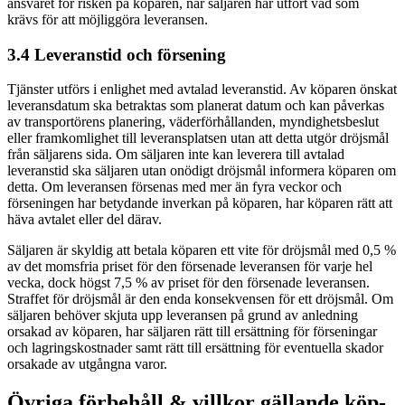
ansvaret för risken på köparen, när säljaren har utfört vad som
krävs för att möjliggöra leveransen.
3.4 Leveranstid och försening
Tjänster utförs i enlighet med avtalad leveranstid. Av köparen önskat
leveransdatum ska betraktas som planerat datum och kan påverkas
av transportörens planering, väderförhållanden, myndighetsbeslut
eller framkomlighet till leveransplatsen utan att detta utgör dröjsmål
från säljarens sida. Om säljaren inte kan leverera till avtalad
leveranstid ska säljaren utan onödigt dröjsmål informera köparen om
detta. Om leveransen försenas med mer än fyra veckor och
förseningen har betydande inverkan på köparen, har köparen rätt att
häva avtalet eller del därav.
Säljaren är skyldig att betala köparen ett vite för dröjsmål med 0,5 %
av det momsfria priset för den försenade leveransen för varje hel
vecka, dock högst 7,5 % av priset för den försenade leveransen.
Straffet för dröjsmål är den enda konsekvensen för ett dröjsmål. Om
säljaren behöver skjuta upp leveransen på grund av anledning
orsakad av köparen, har säljaren rätt till ersättning för förseningar
och lagringskostnader samt rätt till ersättning för eventuella skador
orsakade av utgångna varor.
Övriga förbehåll & villkor gällande köp-