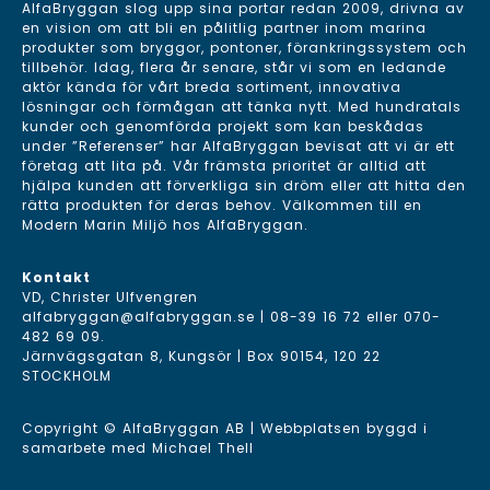
AlfaBryggan slog upp sina portar redan 2009, drivna av
en vision om att bli en pålitlig partner inom marina
produkter som bryggor, pontoner, förankringssystem och
tillbehör. Idag, flera år senare, står vi som en ledande
aktör kända för vårt breda sortiment, innovativa
lösningar och förmågan att tänka nytt. Med hundratals
kunder och genomförda projekt som kan beskådas
under ”Referenser” har AlfaBryggan bevisat att vi är ett
företag att lita på. Vår främsta prioritet är alltid att
hjälpa kunden att förverkliga sin dröm eller att hitta den
rätta produkten för deras behov. Välkommen till en
Modern Marin Miljö hos AlfaBryggan.
Kontakt
VD, Christer Ulfvengren
alfabryggan@alfabryggan.se
|
08-39 16 72
eller
070-
482 69 09
.
Järnvägsgatan 8, Kungsör | Box 90154, 120 22
STOCKHOLM
Copyright © AlfaBryggan AB | Webbplatsen byggd i
samarbete med
Michael Thell