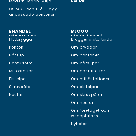
Modern-Marin-Miljö
Neular
OSPAR- och Blå-Flagg-
anpassade pontoner
EHANDEL
BLOGG
KÖP DIN NYA...
LÄS INLÄGG PÅ...
Flytbrygga
Bloggens startsida
Ponton
Om bryggor
Båtslip
Om pontoner
Bastuflotte
Om båtslipar
Miljöstation
Om bastuflottar
Elstolpe
Om miljöstationer
Skruvpåle
Om elstolpar
Neular
Om skruvpålar
Om neular
Om företaget och
webbplatsen
Nyheter