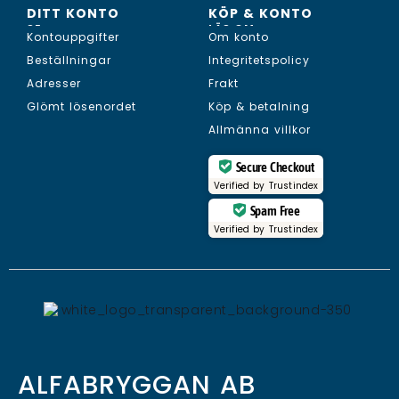
DITT KONTO
KÖP & KONTO
SE...
LÄS OM...
Kontouppgifter
Om konto
Beställningar
Integritetspolicy
Adresser
Frakt
Glömt lösenordet
Köp & betalning
Allmänna villkor
Secure Checkout
Verified by
Trustindex
Spam Free
Verified by
Trustindex
ALFABRYGGAN AB