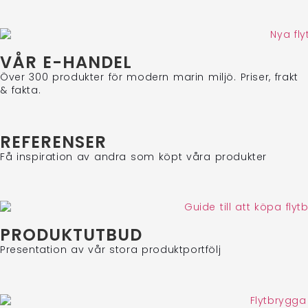
När det gäller transporten arbetar vi med flera olika
transportörer. Just denna typ av produkt skickas normalt
med DHL, och det brukar fungera mycket bra, även om det
tyvärr kan uppstå strul i enskilda leveranser.
VÅR E-HANDEL
Stort tack för att du tog dig tid att lämna ett omdöme.
Över 300 produkter för modern marin miljö. Priser, frakt
& fakta.
Med vänlig hälsning,
AlfaBryggan AB
REFERENSER
Få inspiration av andra som köpt våra produkter
PRODUKTUTBUD
Presentation av vår stora produktportfölj