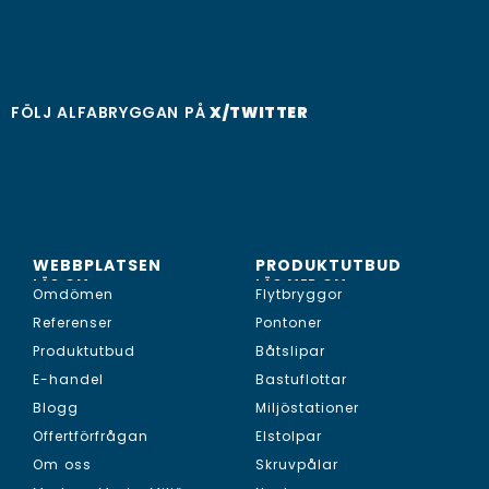
FÖLJ ALFABRYGGAN PÅ
X/TWITTER
WEBBPLATSEN
PRODUKTUTBUD
LÄS OM...
LÄS MER OM...
Omdömen
Flytbryggor
Referenser
Pontoner
Produktutbud
Båtslipar
E-handel
Bastuflottar
Blogg
Miljöstationer
Offertförfrågan
Elstolpar
Om oss
Skruvpålar