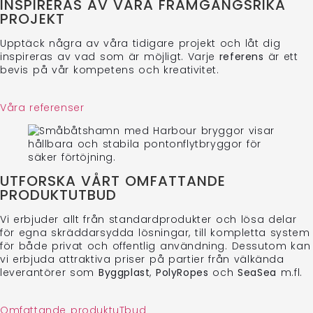
INSPIRERAS AV VÅRA FRAMGÅNGSRIKA
PROJEKT
Upptäck några av våra tidigare projekt och låt dig
inspireras av vad som är möjligt. Varje
referens
är ett
bevis på vår kompetens och kreativitet.
Våra referenser
UTFORSKA VÅRT OMFATTANDE
PRODUKTUTBUD
Vi erbjuder allt från standardprodukter och lösa delar
för egna skräddarsydda lösningar, till kompletta system
för både privat och offentlig användning. Dessutom kan
vi erbjuda attraktiva priser på partier från välkända
leverantörer som
Byggplast
,
PolyRopes
och
SeaSea
m.fl.
Omfattande produktuTbud