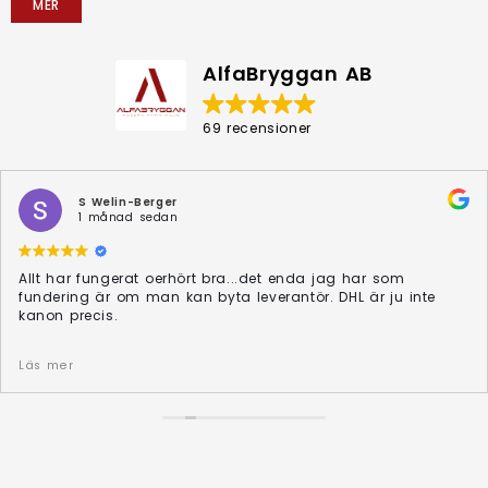
MER
AlfaBryggan AB
69 recensioner
S Welin-Berger
1 månad sedan
Allt har fungerat oerhört bra...det enda jag har som
fundering är om man kan byta leverantör. DHL är ju inte
kanon precis.
Svar från ägaren
Läs mer
Tack Sophie för det fina omdömet om VB-500M båtslip och
förlängningsdelarna – och för fem stjärnor! ⭐⭐⭐⭐⭐
Vad glädjande att höra att allt har fungerat bra. Vi
uppskattar verkligen att vi fick hjälpa till med lösningen och
leveransen.