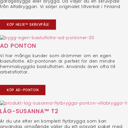
garagebygge eller brygga. Då väljer du en skruvpåle
från AlfaBryggan. Vi säljer originalet tillverkat i Finland
KÖP HELIX™ SKRUVPÅLE
AD PONTON
Vi har många kunder som drömmer om en egen
bastuflotte. AD-pontonen är perfekt för den mindre
hemmabyggda bastuflotten. Används även ofta till
arbetsflottar.
KÖP AD-PONTON
LÅG-SUSANNA™ T2
Är du ute efter en komplett flytbrygga som kan
användas omgående väljer du ett prisvärt paket med