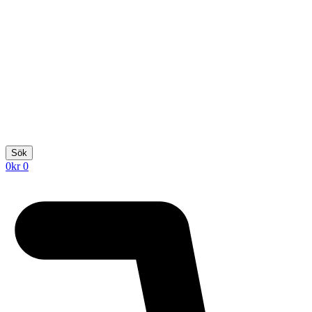
Sök
0
kr
0