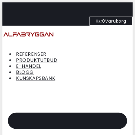
Hoppa
till
innehåll
0
Varukorg
0
kr
REFERENSER
PRODUKTUTBUD
E-HANDEL
BLOGG
KUNSKAPSBANK