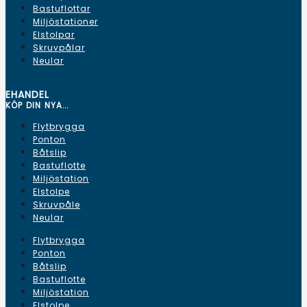
Bastuflottar
Miljöstationer
Elstolpar
Skruvpålar
Neular
EHANDEL
KÖP DIN NYA...
Flytbrygga
Ponton
Båtslip
Bastuflotte
Miljöstation
Elstolpe
Skruvpåle
Neular
Flytbrygga
Ponton
Båtslip
Bastuflotte
Miljöstation
Elstolpe