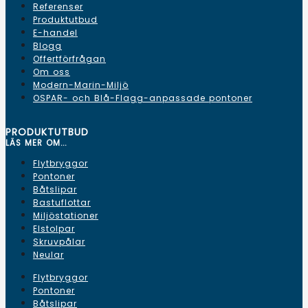
Referenser
Produktutbud
E-handel
Blogg
Offertförfrågan
Om oss
Modern-Marin-Miljö
OSPAR- och Blå-Flagg-anpassade pontoner
PRODUKTUTBUD
LÄS MER OM...
Flytbryggor
Pontoner
Båtslipar
Bastuflottar
Miljöstationer
Elstolpar
Skruvpålar
Neular
Flytbryggor
Pontoner
Båtslipar