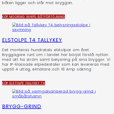
båten ligger och slår mot bryggan.
KÖP MOORING WHIPS BÅTFÖRTÖJNING
ELSTOLPE T4 TALLYKEY
Det monteras hundratals elstolpar om året.
Bryggägare runt om i landet har börjat förstå nyttan
med att ha ström samt belysning på sina bryggor. Vi
har IP-klassade elpiedestaler som kan levereras med
upptill 4 uttag, elmätare och 16 Amp säkring
KÖP ELSTOLPE TALLYKEY T4
BRYGG-GRIND