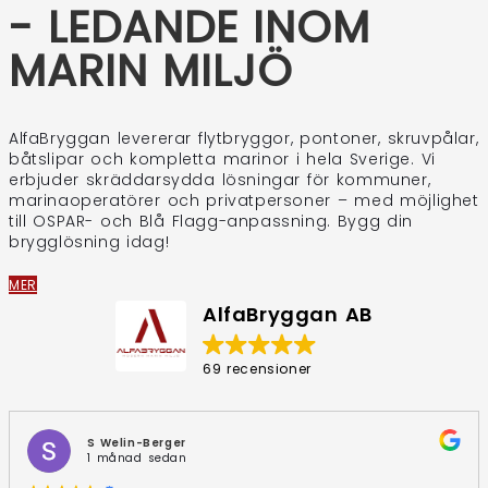
- LEDANDE INOM
MARIN MILJÖ
AlfaBryggan levererar flytbryggor, pontoner, skruvpålar,
båtslipar och kompletta marinor i hela Sverige. Vi
erbjuder skräddarsydda lösningar för kommuner,
marinaoperatörer och privatpersoner – med möjlighet
till OSPAR- och Blå Flagg-anpassning. Bygg din
brygglösning idag!
MER
AlfaBryggan AB
69 recensioner
S Welin-Berger
1 månad sedan