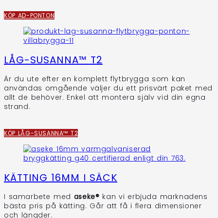
KÖP AD-PONTON
LÅG-SUSANNA™ T2
Är du ute efter en komplett flytbrygga som kan
användas omgående väljer du ett prisvärt paket med
allt de behöver. Enkel att montera själv vid din egna
strand.
KÖP LÅG-SUSANNA™ T2
KÄTTING 16MM I SÄCK
I samarbete med
aseke®
kan vi erbjuda marknadens
bästa pris på kätting. Går att få i flera dimensioner
och längder.