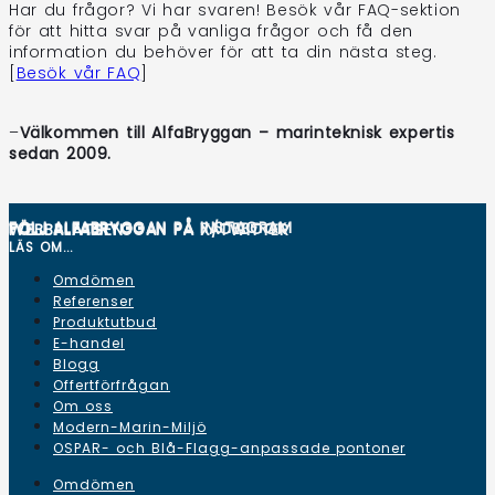
Har du frågor? Vi har svaren! Besök vår FAQ-sektion
för att hitta svar på vanliga frågor och få den
information du behöver för att ta din nästa steg.
[
Besök vår FAQ
]
–
Välkommen till AlfaBryggan – marinteknisk expertis
sedan 2009.
FÖLJ ALFABRYGGAN PÅ
INSTAGRAM
FÖLJ ALFABRYGGAN PÅ
FACEBOOK
FÖLJ ALFABRYGGAN PÅ
WEBBPLATSEN
X/TWITTER
LÄS OM...
Omdömen
Referenser
Produktutbud
E-handel
Blogg
Offertförfrågan
Om oss
Modern-Marin-Miljö
OSPAR- och Blå-Flagg-anpassade pontoner
Omdömen