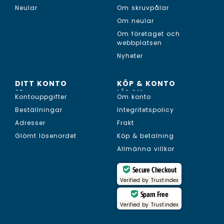
Neular
Om skruvpålar
Om neular
Om företaget och
webbplatsen
Nyheter
DITT KONTO
KÖP & KONTO
SE...
LÄS OM...
Kontouppgifter
Om konto
Beställningar
Integritetspolicy
Adresser
Frakt
Glömt lösenordet
Köp & betalning
Allmänna villkor
Secure Checkout
Verified by
Trustindex
Spam Free
Verified by
Trustindex