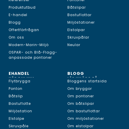
Produktutbud
Båtslipar
E-handel
Bastuflottar
Blogg
Miljöstationer
Offertförfrågan
Elstolpar
Om oss
Skruvpålar
Modern-Marin-Miljö
Neular
OSPAR- och Blå-Flagg-
anpassade pontoner
EHANDEL
BLOGG
KÖP DIN NYA...
LÄS INLÄGG PÅ...
Flytbrygga
Bloggens startsida
Ponton
Om bryggor
Båtslip
Om pontoner
Bastuflotte
Om båtslipar
Miljöstation
Om bastuflottar
Elstolpe
Om miljöstationer
Skruvpåle
Om elstolpar