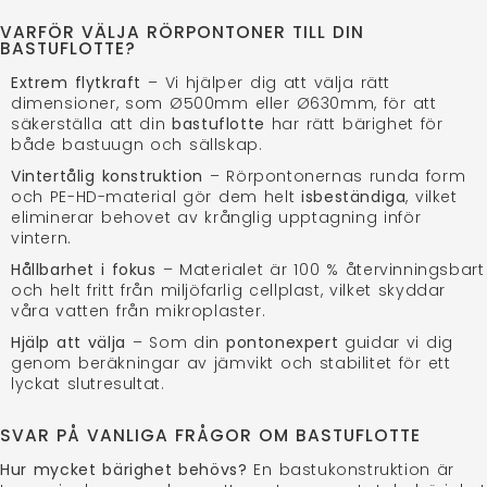
VARFÖR VÄLJA RÖRPONTONER TILL DIN
BASTUFLOTTE?
Extrem flytkraft
– Vi hjälper dig att välja rätt
dimensioner, som Ø500mm eller Ø630mm, för att
säkerställa att din
bastuflotte
har rätt bärighet för
både bastuugn och sällskap.
Vintertålig konstruktion
– Rörpontonernas runda form
och PE-HD-material gör dem helt
isbeständiga
, vilket
eliminerar behovet av krånglig upptagning inför
vintern.
Hållbarhet i fokus
– Materialet är 100 % återvinningsbart
och helt fritt från miljöfarlig cellplast, vilket skyddar
våra vatten från mikroplaster.
Hjälp att välja
– Som din
pontonexpert
guidar vi dig
genom beräkningar av jämvikt och stabilitet för ett
lyckat slutresultat.
SVAR PÅ VANLIGA FRÅGOR OM BASTUFLOTTE
Hur mycket bärighet behövs?
En bastukonstruktion är