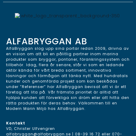
ALFABRYGGAN AB
AlfaBryggan slog upp sina portar redan 2009, drivna av
en vision om att bli en pålitlig partner inom marina
produkter som bryggor, pontoner, förankringssystem och
tillbehör. Idag, flera år senare, står vi som en ledande
aktör kända för vårt breda sortiment, innovativa
lösningar och förmågan att tänka nytt. Med hundratals
kunder och genomförda projekt som kan beskådas
under ”Referenser” har AlfaBryggan bevisat att vi är ett
företag att lita på. Vår främsta prioritet är alltid att
hjälpa kunden att förverkliga sin dröm eller att hitta den
rätta produkten för deras behov. Välkommen till en
Modern Marin Miljö hos AlfaBryggan.
Kontakt
VD, Christer Ulfvengren
alfabryggan@alfabryggan.se
|
08-39 16 72
eller
070-