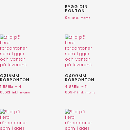
BYGG DIN
PONTON
0
kr
inkl. moms
Ø315MM
Ø400MM
RÖRPONTON
RÖRPONTON
1 588
kr
–
4
4 885
kr
–
11
036
kr
069
kr
inkl. moms
inkl. moms