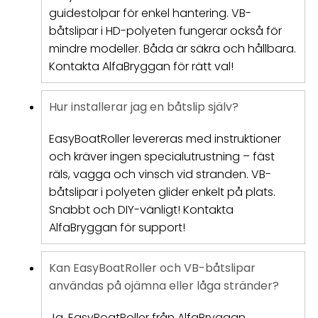
guidestolpar för enkel hantering. VB-
båtslipar i HD-polyeten fungerar också för
mindre modeller. Båda är säkra och hållbara.
Kontakta AlfaBryggan för rätt val!
Hur installerar jag en båtslip själv?
EasyBoatRoller levereras med instruktioner
och kräver ingen specialutrustning – fäst
räls, vagga och vinsch vid stranden. VB-
båtslipar i polyeten glider enkelt på plats.
Snabbt och DIY-vänligt! Kontakta
AlfaBryggan för support!
Kan EasyBoatRoller och VB-båtslipar
användas på ojämna eller låga stränder?
Ja, EasyBoatRoller från AlfaBryggan