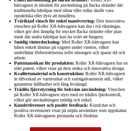
båtvagnen är idealisk för användning på flacka stränder där
traditionella båtslipar med rälsar eller rullar skulle vara
opraktiska eller dyra att installera.
Tvåriktad vinsch för enkel manövrering:
Den innovativa
vinschen på Roller XR-båtvagnen kan dra i två riktningar,
vilket gör den lämplig för mycket flacka stränder eller plan
mark där andra båtslipar kan ha svårt att fungera.
Smidig vinterdockning:
Med Roller XR-båtvagnen kan
båten enkelt lämnas på vagnen under vintern, vilket
underlättar förberedelserna inför säsongen och sparar tid och
arbete.
Patentansökan för produkten:
Roller XR-båtvagnen har en
sökt patent, vilket visar på dess unika och innovativa design.
Kvalitetsmaterial och konstruktion:
Roller XR-båtvagnen
är tillverkad av varmvalsat och varmgalvaniserat stål, vilket
garanterar hållbarhet och lång livslängd.
Trådlös fjärrstyrning för bekväm användning:
Vinschen
på Roller XR-båtvagnen styrs med en trådlös fjärrkontroll,
vilket gör användningen smidig och enkel.
Kundreferenser och positiv feedback:
Kundcitat och
positiva recensioner visar på nöjda användare som uppskattar
Roller XR-båtvagnens prestanda och fördelar.