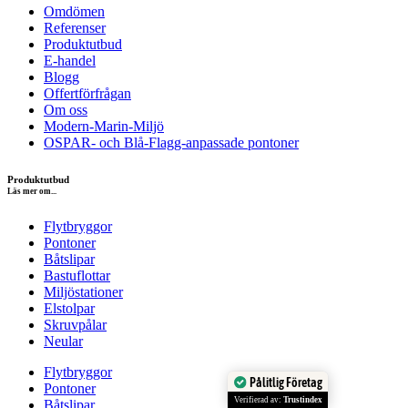
Omdömen
Referenser
Produktutbud
E-handel
Blogg
Offertförfrågan
Om oss
Modern-Marin-Miljö
OSPAR- och Blå-Flagg-anpassade pontoner
Produktutbud
Läs mer om...
Flytbryggor
Pontoner
Båtslipar
Bastuflottar
Miljöstationer
Elstolpar
Skruvpålar
Neular
Flytbryggor
Pålitlig Företag
Pontoner
Verifierad av:
Trustindex
Båtslipar