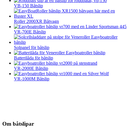
VB-150 Båtslip
Roller 2000XR Båtvagn
VR-700E Båtslip
Solpanel för båtslip
Batterilåda för båtslip
VR-2000E Båtslip
VR-1000M Båtslip
Om båtslipar