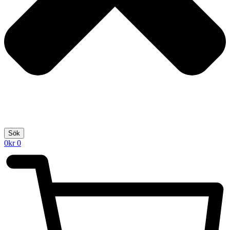
Sök
0
kr
0