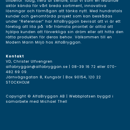
tillbehör. Idag, flera år senare, står vi som en ledande
aktör kända för vårt breda sortiment, innovativa
lösningar och förmågan att tänka nytt. Med hundratals
kunder och genomförda projekt som kan beskådas
under ”Referenser” har AlfaBryggan bevisat att vi är ett
företag att lita på. Vår främsta prioritet är alltid att
hjälpa kunden att förverkliga sin dröm eller att hitta den
rätta produkten för deras behov. Välkommen till en
Modern Marin Miljö hos AlfaBryggan.
Kontakt
VD, Christer Ulfvengren
alfabryggan@alfabryggan.se
|
08-39 16 72
eller
070-
482 69 09
.
Järnvägsgatan 8, Kungsör | Box 90154, 120 22
STOCKHOLM
Copyright © AlfaBryggan AB | Webbplatsen byggd i
samarbete med
Michael Thell