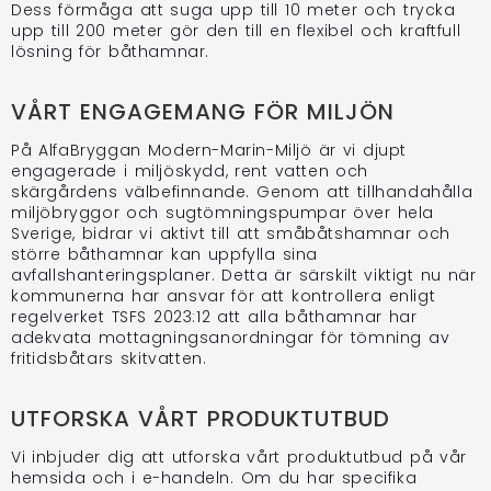
Dess förmåga att suga upp till 10 meter och trycka
upp till 200 meter gör den till en flexibel och kraftfull
lösning för båthamnar.
VÅRT ENGAGEMANG FÖR MILJÖN
På AlfaBryggan Modern-Marin-Miljö är vi djupt
engagerade i miljöskydd, rent vatten och
skärgårdens välbefinnande. Genom att tillhandahålla
miljöbryggor och sugtömningspumpar över hela
Sverige, bidrar vi aktivt till att småbåtshamnar och
större båthamnar kan uppfylla sina
avfallshanteringsplaner. Detta är särskilt viktigt nu när
kommunerna har ansvar för att kontrollera enligt
regelverket TSFS 2023:12 att alla båthamnar har
adekvata mottagningsanordningar för tömning av
fritidsbåtars skitvatten.
UTFORSKA VÅRT PRODUKTUTBUD
Vi inbjuder dig att utforska vårt produktutbud på vår
hemsida och i e-handeln. Om du har specifika