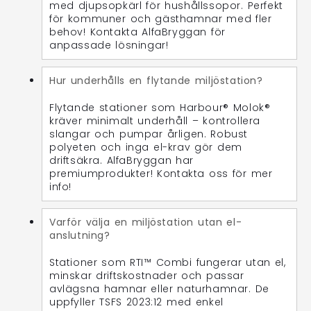
med djupsopkärl för hushållssopor. Perfekt
för kommuner och gästhamnar med fler
behov! Kontakta AlfaBryggan för
anpassade lösningar!
Hur underhålls en flytande miljöstation?
Flytande stationer som Harbour® Molok®
kräver minimalt underhåll – kontrollera
slangar och pumpar årligen. Robust
polyeten och inga el-krav gör dem
driftsäkra. AlfaBryggan har
premiumprodukter! Kontakta oss för mer
info!
Varför välja en miljöstation utan el-
anslutning?
Stationer som RTI™ Combi fungerar utan el,
minskar driftskostnader och passar
avlägsna hamnar eller naturhamnar. De
uppfyller TSFS 2023:12 med enkel