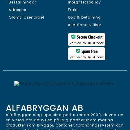
Beställningar
Integritetspolicy
Adresser
Frakt
Glömt lösenordet
Köp & betalning
Allmänna villkor
Secure Checkout
Verified by
Trustindex
Spam Free
Verified by
Trustindex
ALFABRYGGAN AB
AlfaBryggan slog upp sina portar redan 2009, drivna av
en vision om att bli en pålitlig partner inom marina
produkter som bryggor, pontoner, förankringssystem och