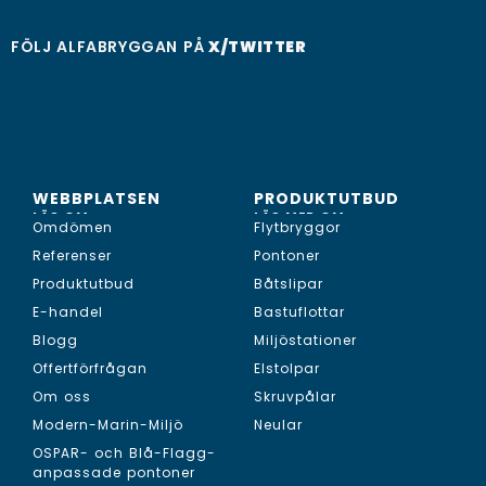
FÖLJ ALFABRYGGAN PÅ
X/TWITTER
WEBBPLATSEN
PRODUKTUTBUD
LÄS OM...
LÄS MER OM...
Omdömen
Flytbryggor
Referenser
Pontoner
Produktutbud
Båtslipar
E-handel
Bastuflottar
Blogg
Miljöstationer
Offertförfrågan
Elstolpar
Om oss
Skruvpålar
Modern-Marin-Miljö
Neular
OSPAR- och Blå-Flagg-
anpassade pontoner