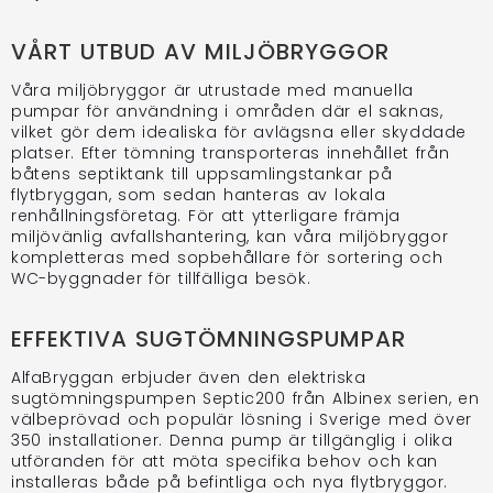
VÅRT UTBUD AV MILJÖBRYGGOR
Våra miljöbryggor är utrustade med manuella
pumpar för användning i områden där el saknas,
vilket gör dem idealiska för avlägsna eller skyddade
platser. Efter tömning transporteras innehållet från
båtens septiktank till uppsamlingstankar på
flytbryggan, som sedan hanteras av lokala
renhållningsföretag. För att ytterligare främja
miljövänlig avfallshantering, kan våra miljöbryggor
kompletteras med sopbehållare för sortering och
WC-byggnader för tillfälliga besök.
EFFEKTIVA SUGTÖMNINGSPUMPAR
AlfaBryggan erbjuder även den elektriska
sugtömningspumpen Septic200 från Albinex serien, en
välbeprövad och populär lösning i Sverige med över
350 installationer. Denna pump är tillgänglig i olika
utföranden för att möta specifika behov och kan
installeras både på befintliga och nya flytbryggor.