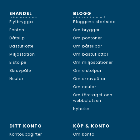
EHANDEL
BLOGG
KÖP DIN NYA...
LÄS INLÄGG PÅ...
Flytbrygga
Bloggens startsida
Ponton
Om bryggor
Båtslip
Om pontoner
Bastuflotte
Om båtslipar
Miljöstation
Om bastuflottar
Elstolpe
Om miljöstationer
Skruvpåle
Om elstolpar
Neular
Om skruvpålar
Om neular
Om företaget och
webbplatsen
Nyheter
DITT KONTO
KÖP & KONTO
SE...
LÄS OM...
Kontouppgifter
Om konto