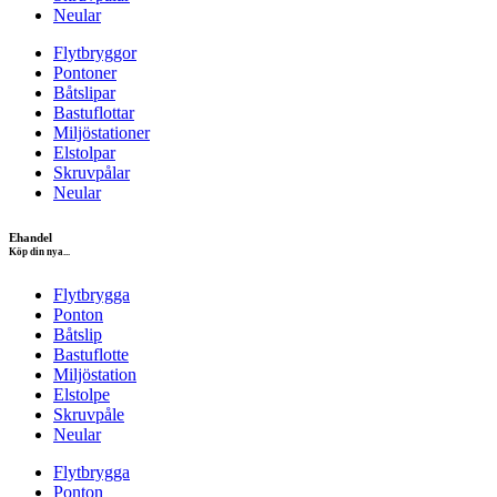
Neular
Flytbryggor
Pontoner
Båtslipar
Bastuflottar
Miljöstationer
Elstolpar
Skruvpålar
Neular
Ehandel
Köp din nya...
Flytbrygga
Ponton
Båtslip
Bastuflotte
Miljöstation
Elstolpe
Skruvpåle
Neular
Flytbrygga
Ponton