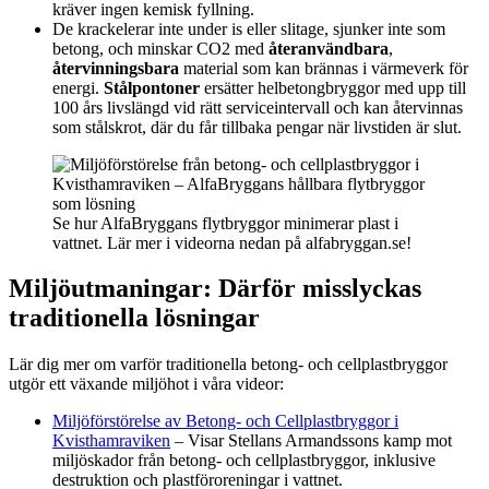
kräver ingen kemisk fyllning.
De krackelerar inte under is eller slitage, sjunker inte som
betong, och minskar CO2 med
återanvändbara
,
återvinningsbara
material som kan brännas i värmeverk för
energi.
Stålpontoner
ersätter helbetongbryggor med upp till
100 års livslängd vid rätt serviceintervall och kan återvinnas
som stålskrot, där du får tillbaka pengar när livstiden är slut.
Se hur AlfaBryggans flytbryggor minimerar plast i
vattnet. Lär mer i videorna nedan på alfabryggan.se!
Miljöutmaningar: Därför misslyckas
traditionella lösningar
Lär dig mer om varför traditionella betong- och cellplastbryggor
utgör ett växande miljöhot i våra videor:
Miljöförstörelse av Betong- och Cellplastbryggor i
Kvisthamraviken
– Visar Stellans Armandssons kamp mot
miljöskador från betong- och cellplastbryggor, inklusive
destruktion och plastföroreningar i vattnet.