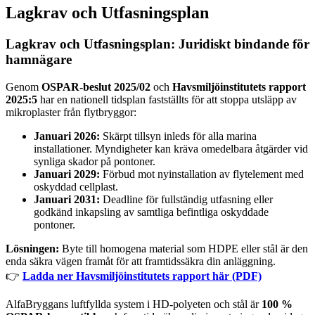
Lagkrav och Utfasningsplan
Lagkrav och Utfasningsplan: Juridiskt bindande för
hamnägare
Genom
OSPAR-beslut 2025/02
och
Havsmiljöinstitutets rapport
2025:5
har en nationell tidsplan fastställts för att stoppa utsläpp av
mikroplaster från flytbryggor:
Januari 2026:
Skärpt tillsyn inleds för alla marina
installationer. Myndigheter kan kräva omedelbara åtgärder vid
synliga skador på pontoner.
Januari 2029:
Förbud mot nyinstallation av flytelement med
oskyddad cellplast.
Januari 2031:
Deadline för fullständig utfasning eller
godkänd inkapsling av samtliga befintliga oskyddade
pontoner.
Lösningen:
Byte till homogena material som HDPE eller stål är den
enda säkra vägen framåt för att framtidssäkra din anläggning.
👉
Ladda ner Havsmiljöinstitutets rapport här (PDF)
AlfaBryggans luftfyllda system i HD-polyeten och stål är
100 %