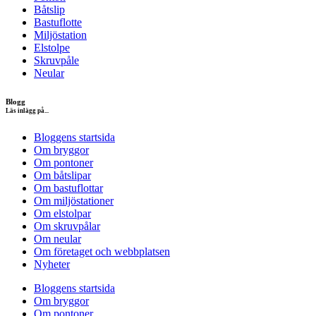
Båtslip
Bastuflotte
Miljöstation
Elstolpe
Skruvpåle
Neular
Blogg
Läs inlägg på...
Bloggens startsida
Om bryggor
Om pontoner
Om båtslipar
Om bastuflottar
Om miljöstationer
Om elstolpar
Om skruvpålar
Om neular
Om företaget och webbplatsen
Nyheter
Bloggens startsida
Om bryggor
Om pontoner