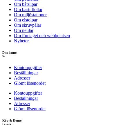
Om båtslipar
Om bastuflottar
Om miljöstationer
Om elstolpar
Om skruvpålar
Om neular
Om företaget och webbplatsen
Nyheter
Ditt konto
Se...
Kontouppgifter
Beställningar
Adresser
Glömt lösenordet
Kontouppgifter
Beställningar
Adresser
Glömt lösenordet
Köp & Konto
Läs om...