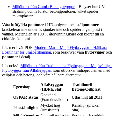
Miljöhotet från Gamla Betongbryggor
– Belyser hur UV-
strålning och is förstör betongpontoner, vilket sprider
mikroplaster.
Våra
luftfyllda pontoner
i HD-polyeten och
stålpontoner
krackelerar inte under is, sjunker inte och sprider ingen plast i
vattnet. Materialen är 100 % återvinningsbara och bidrar till en
cirkulär ekonomi.
Läs mer i vår PDF:
Modern-Marin-Miljö Flytbryggor – Hållbara
Lösningar för Småbåtshamnar
, som beskriver våra
flytbryggor
och
pontoner
i detalj.
Läs också:
Miljöhotet från Traditionella Flytbryggor – Miljövänliga
Flytbryggor från AlfaBryggan
, som utforskar miljöproblemen med
cellplast och betong, och våra hållbara alternativ.
AlfaBryggan
Traditionell
Egenskap
(HDPE/Stål)
Betong/Cellplast
Godkänd
OSPAR-status
Utfasning till 2031
(Framtidssäkrad)
Mycket hög
Känslig (spricker
Isbeständighet
(isresistent)
ofta)
Miljöpåverkan
Noll mikroplaster
Systematisk spridning