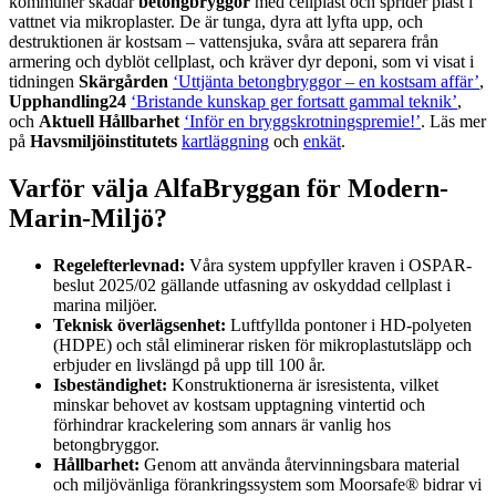
kommuner skadar
betongbryggor
med cellplast och sprider plast i
vattnet via mikroplaster. De är tunga, dyra att lyfta upp, och
destruktionen är kostsam – vattensjuka, svåra att separera från
armering och dyblöt cellplast, och kräver dyr deponi, som vi visat i
tidningen
Skärgården
‘Uttjänta betongbryggor – en kostsam affär’
,
Upphandling24
‘Bristande kunskap ger fortsatt gammal teknik’
,
och
Aktuell Hållbarhet
‘Inför en bryggskrotningspremie!’
. Läs mer
på
Havsmiljöinstitutets
kartläggning
och
enkät
.
Varför välja AlfaBryggan för Modern-
Marin-Miljö?
Regelefterlevnad:
Våra system uppfyller kraven i OSPAR-
beslut 2025/02 gällande utfasning av oskyddad cellplast i
marina miljöer.
Teknisk överlägsenhet:
Luftfyllda pontoner i HD-polyeten
(HDPE) och stål eliminerar risken för mikroplastutsläpp och
erbjuder en livslängd på upp till 100 år.
Isbeständighet:
Konstruktionerna är isresistenta, vilket
minskar behovet av kostsam upptagning vintertid och
förhindrar krackelering som annars är vanlig hos
betongbryggor.
Hållbarhet:
Genom att använda återvinningsbara material
och miljövänliga förankringssystem som Moorsafe® bidrar vi