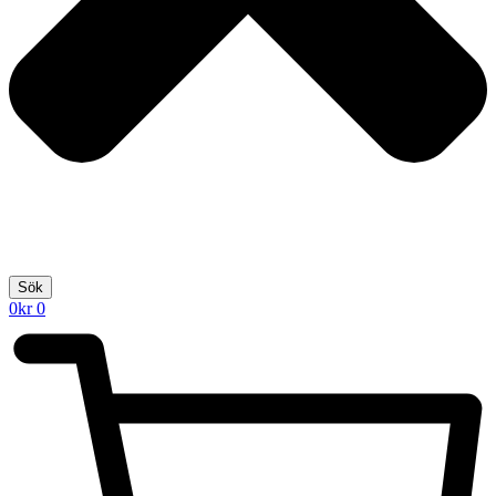
Sök
0
kr
0