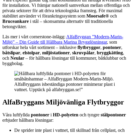
för installation. Vi främjar nationell samverkan mellan offentliga och
privata sektorer för att driva teknologiska framsteg. För maximal
stabilitet använder vi förankringssystem som
Moorsafe®
och
Bruceankare
i stål – skonsamma alternativ till traditionella
betongvikter.
Läs mer i vårt cornerstone-inlägg:
AlfaBryggan ”Modern-Marin-
Miljö” – Din Guide till Hållbara Marina Brygglösningar
, som
utforskar hela vårt sortiment – inklusive
flytbryggor
,
pontoner
,
båtslipar
,
elstolpar
,
miljöstationer
,
skruvpålar
,
bryggkätting
,
och
Neular
– för hållbara lösningar till kommuner, båtklubbar och
byggbolag.
AlfaBryggans isbeständiga pontoner minimerar plast i
vattnet. Upptäck på alfabryggan.se!”
AlfaBryggans Miljövänliga Flytbryggor
Våra luftfyllda
pontoner
i
HD-polyeten
och tyngre
stålpontoner
erbjuder hållbara lösningar:
De sprider inte plast i vattnet, till skillnad från cellplast, och