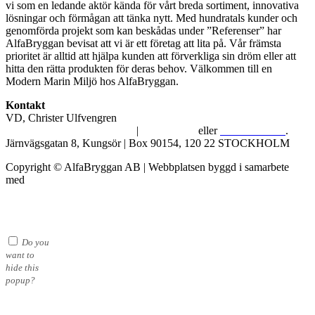
vi som en ledande aktör kända för vårt breda sortiment, innovativa
lösningar och förmågan att tänka nytt. Med hundratals kunder och
genomförda projekt som kan beskådas under ”Referenser” har
AlfaBryggan bevisat att vi är ett företag att lita på. Vår främsta
prioritet är alltid att hjälpa kunden att förverkliga sin dröm eller att
hitta den rätta produkten för deras behov. Välkommen till en
Modern Marin Miljö hos AlfaBryggan.
Kontakt
VD, Christer Ulfvengren
alfabryggan@alfabryggan.se
|
08-39 16 72
eller
070-482 69 09
.
Järnvägsgatan 8, Kungsör | Box 90154, 120 22 STOCKHOLM
Copyright © AlfaBryggan AB | Webbplatsen byggd i samarbete
med
Michael Thell
Do you
want to
hide this
popup?