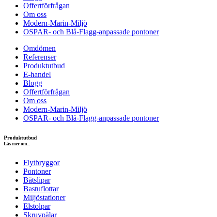
Offertförfrågan
Om oss
Modern-Marin-Miljö
OSPAR- och Blå-Flagg-anpassade pontoner
Omdömen
Referenser
Produktutbud
E-handel
Blogg
Offertförfrågan
Om oss
Modern-Marin-Miljö
OSPAR- och Blå-Flagg-anpassade pontoner
Produktutbud
Läs mer om...
Flytbryggor
Pontoner
Båtslipar
Bastuflottar
Miljöstationer
Elstolpar
Skruvpålar