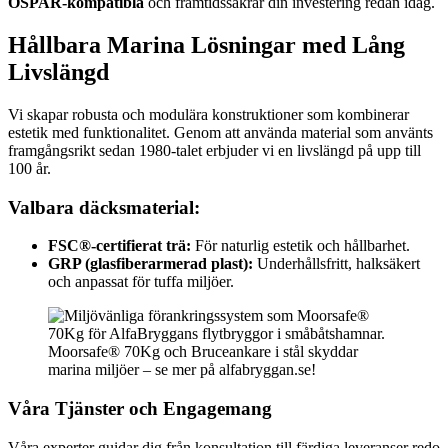
OSPAR-kompatibla
och framtidssäkrar din investering redan idag.
Hållbara Marina Lösningar med Lång
Livslängd
Vi skapar robusta och modulära konstruktioner som kombinerar
estetik med funktionalitet. Genom att använda material som använts
framgångsrikt sedan 1980-talet erbjuder vi en livslängd på upp till
100 år.
Valbara däcksmaterial:
FSC®-certifierat trä:
För naturlig estetik och hållbarhet.
GRP (glasfiberarmerad plast):
Underhållsfritt, halksäkert
och anpassat för tuffa miljöer.
Moorsafe® 70Kg och Bruceankare i stål skyddar
marina miljöer – se mer på alfabryggan.se!
Våra Tjänster och Engagemang
Våra experter guidar dig från konsultation till färdiga leveranser redo