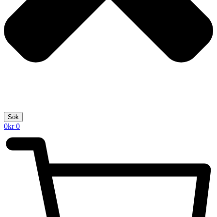
Sök
0
kr
0