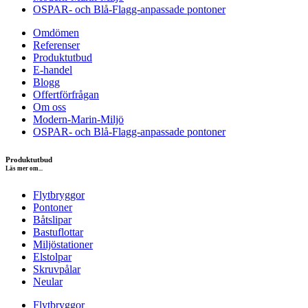
OSPAR- och Blå-Flagg-anpassade pontoner
Omdömen
Referenser
Produktutbud
E-handel
Blogg
Offertförfrågan
Om oss
Modern-Marin-Miljö
OSPAR- och Blå-Flagg-anpassade pontoner
Produktutbud
Läs mer om...
Flytbryggor
Pontoner
Båtslipar
Bastuflottar
Miljöstationer
Elstolpar
Skruvpålar
Neular
Flytbryggor