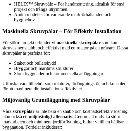
HELIX™ Skruvpåle – För handmontering, idealisk för små
projekt och trånga utrymmen.
Andra modeller för varierande markförhållanden och
byggbehov.
Maskinella Skruvpålar – För Effektiv Installation
För större projekt erbjuder vi
maskinella skruvpålar
som kan
skruvas ner snabbt och effektivt med en rotator på en grävare. Dessa
skruvpålar är perfekta för:
Staket och bullerskydd
Bryggor och maritima strukturer
Stora byggnader och kommersiella anläggningar
Utforska våra tillbehör som rotatorer, förlängningsrör, och konsoler
för att maximera din installationseffektivitet.
Miljövänlig Grundläggning med Skruvpålar
Våra
skruvpålar
är inte bara en snabb och kostnadseffektiv lösning,
utan också ett
miljövänligt alternativ
. Genom att undvika större
markarbeten och minimera jordförflyttning, bidrar vi till en hållbar
byggnation. Fördelar inkluderar: