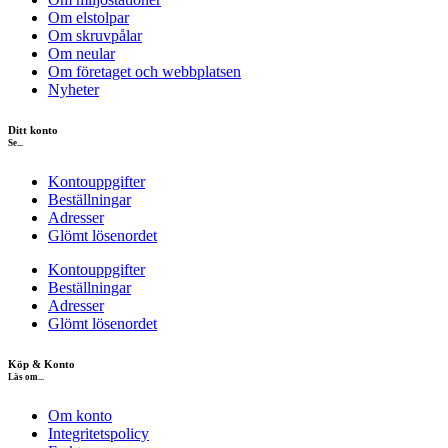
Om elstolpar
Om skruvpålar
Om neular
Om företaget och webbplatsen
Nyheter
Ditt konto
Se...
Kontouppgifter
Beställningar
Adresser
Glömt lösenordet
Kontouppgifter
Beställningar
Adresser
Glömt lösenordet
Köp & Konto
Läs om...
Om konto
Integritetspolicy