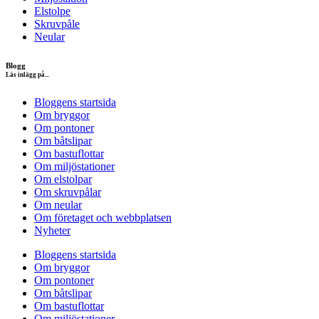
Elstolpe
Skruvpåle
Neular
Blogg
Läs inlägg på...
Bloggens startsida
Om bryggor
Om pontoner
Om båtslipar
Om bastuflottar
Om miljöstationer
Om elstolpar
Om skruvpålar
Om neular
Om företaget och webbplatsen
Nyheter
Bloggens startsida
Om bryggor
Om pontoner
Om båtslipar
Om bastuflottar
Om miljöstationer