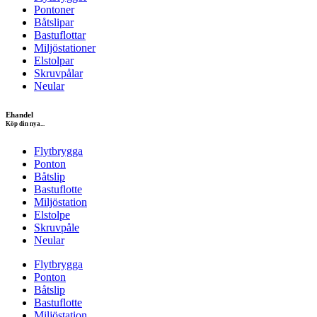
Pontoner
Båtslipar
Bastuflottar
Miljöstationer
Elstolpar
Skruvpålar
Neular
Ehandel
Köp din nya...
Flytbrygga
Ponton
Båtslip
Bastuflotte
Miljöstation
Elstolpe
Skruvpåle
Neular
Flytbrygga
Ponton
Båtslip
Bastuflotte
Miljöstation