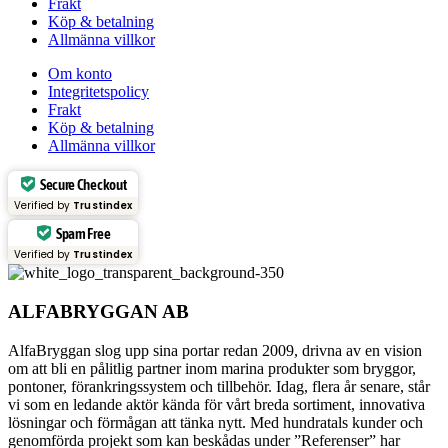
Frakt
Köp & betalning
Allmänna villkor
Om konto
Integritetspolicy
Frakt
Köp & betalning
Allmänna villkor
Secure Checkout
Verified by
Trustindex
Spam Free
Verified by
Trustindex
ALFABRYGGAN AB
AlfaBryggan slog upp sina portar redan 2009, drivna av en vision
om att bli en pålitlig partner inom marina produkter som bryggor,
pontoner, förankringssystem och tillbehör. Idag, flera år senare, står
vi som en ledande aktör kända för vårt breda sortiment, innovativa
lösningar och förmågan att tänka nytt. Med hundratals kunder och
genomförda projekt som kan beskådas under ”Referenser” har