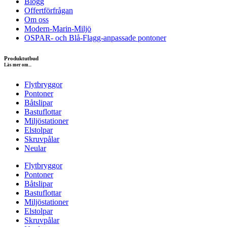
Blogg
Offertförfrågan
Om oss
Modern-Marin-Miljö
OSPAR- och Blå-Flagg-anpassade pontoner
Produktutbud
Läs mer om...
Flytbryggor
Pontoner
Båtslipar
Bastuflottar
Miljöstationer
Elstolpar
Skruvpålar
Neular
Flytbryggor
Pontoner
Båtslipar
Bastuflottar
Miljöstationer
Elstolpar
Skruvpålar