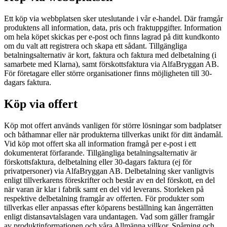
Ett köp via webbplatsen sker uteslutande i vår e-handel. Där framgår
produktens all information, data, pris och fraktuppgifter. Information
om hela köpet skickas per e-post och finns lagrad på ditt kundkonto
om du valt att registrera och skapa ett sådant. Tillgängliga
betalningsalternativ är kort, faktura och faktura med delbetalning (i
samarbete med Klarna), samt förskottsfaktura via AlfaBryggan AB.
För företagare eller större organisationer finns möjligheten till 30-
dagars faktura.
Köp via offert
Köp mot offert används vanligen för större lösningar som badplatser
och båthamnar eller när produkterna tillverkas unikt för ditt ändamål.
Vid köp mot offert ska all information framgå per e-post i ett
dokumenterat förfarande. Tillgängliga betalningsalternativ är
förskottsfaktura, delbetalning eller 30-dagars faktura (ej för
privatpersoner) via AlfaBryggan AB. Delbetalning sker vanligtvis
enligt tillverkarens föreskrifter och består av en del förskott, en del
när varan är klar i fabrik samt en del vid leverans. Storleken på
respektive delbetalning framgår av offerten. För produkter som
tillverkas eller anpassas efter köparens beställning kan ångerrätten
enligt distansavtalslagen vara undantagen. Vad som gäller framgår
av produktinformationen och våra Allmänna villkor. Spårning och