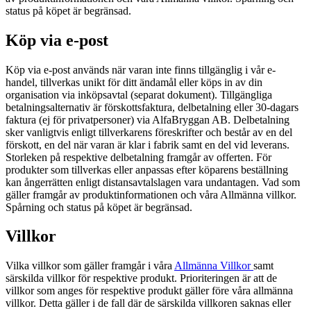
status på köpet är begränsad.
Köp via e-post
Köp via e-post används när varan inte finns tillgänglig i vår e-
handel, tillverkas unikt för ditt ändamål eller köps in av din
organisation via inköpsavtal (separat dokument). Tillgängliga
betalningsalternativ är förskottsfaktura, delbetalning eller 30-dagars
faktura (ej för privatpersoner) via AlfaBryggan AB. Delbetalning
sker vanligtvis enligt tillverkarens föreskrifter och består av en del
förskott, en del när varan är klar i fabrik samt en del vid leverans.
Storleken på respektive delbetalning framgår av offerten. För
produkter som tillverkas eller anpassas efter köparens beställning
kan ångerrätten enligt distansavtalslagen vara undantagen. Vad som
gäller framgår av produktinformationen och våra Allmänna villkor.
Spårning och status på köpet är begränsad.
Villkor
Vilka villkor som gäller framgår i våra
Allmänna Villkor
samt
särskilda villkor för respektive produkt. Prioriteringen är att de
villkor som anges för respektive produkt gäller före våra allmänna
villkor. Detta gäller i de fall där de särskilda villkoren saknas eller