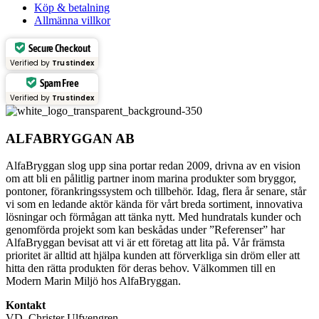
Köp & betalning
Allmänna villkor
Secure Checkout
Verified by
Trustindex
Spam Free
Verified by
Trustindex
ALFABRYGGAN AB
AlfaBryggan slog upp sina portar redan 2009, drivna av en vision
om att bli en pålitlig partner inom marina produkter som bryggor,
pontoner, förankringssystem och tillbehör. Idag, flera år senare, står
vi som en ledande aktör kända för vårt breda sortiment, innovativa
lösningar och förmågan att tänka nytt. Med hundratals kunder och
genomförda projekt som kan beskådas under ”Referenser” har
AlfaBryggan bevisat att vi är ett företag att lita på. Vår främsta
prioritet är alltid att hjälpa kunden att förverkliga sin dröm eller att
hitta den rätta produkten för deras behov. Välkommen till en
Modern Marin Miljö hos AlfaBryggan.
Kontakt
VD, Christer Ulfvengren