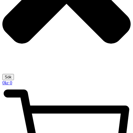
Sök
0
kr
0