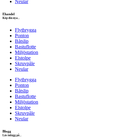
Neular
Ehandel
Köp din nya...
Flytbrygga
Ponton
Båtslip
Bastuflotte
Miljöstation
Elstolpe
Skruvpåle
Neular
Flytbrygga
Ponton
Båtslip
Bastuflotte
Miljöstation
Elstolpe
Skruvpåle
Neular
Blogg
Läs inlägg på...