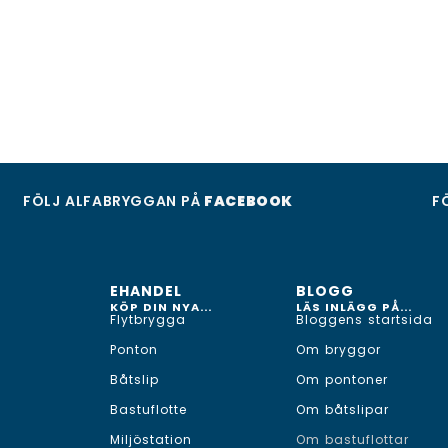
FÖLJ ALFABRYGGAN PÅ
FACEBOOK
F
EHANDEL
BLOGG
KÖP DIN NYA...
LÄS INLÄGG PÅ...
Flytbrygga
Bloggens startsida
Ponton
Om bryggor
Båtslip
Om pontoner
Bastuflotte
Om båtslipar
Miljöstation
Om bastuflottar