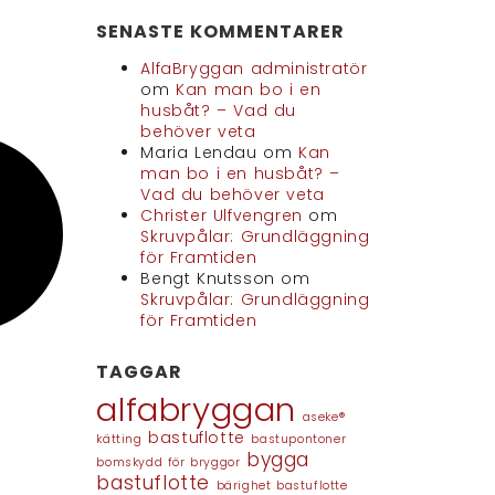
SENASTE KOMMENTARER
AlfaBryggan administratör
om
Kan man bo i en
husbåt? – Vad du
behöver veta
Maria Lendau
om
Kan
man bo i en husbåt? –
Vad du behöver veta
Christer Ulfvengren
om
Skruvpålar: Grundläggning
för Framtiden
Bengt Knutsson
om
Skruvpålar: Grundläggning
för Framtiden
TAGGAR
alfabryggan
aseke®
bastuflotte
kätting
bastupontoner
bygga
bomskydd för bryggor
bastuflotte
bärighet bastuflotte