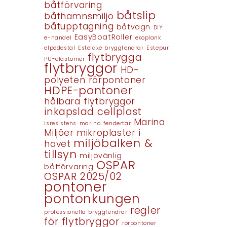
båtförvaring
båtslip
båthamnsmiljö
båtupptagning
båtvagn
DIY
EasyBoatRoller
e-handel
ekoplank
elpedestal
Estelaxe bryggfendrar
Estepur
flytbrygga
PU-elastomer
flytbryggor
HD-
polyeten rörpontoner
HDPE-pontoner
hålbara flytbryggor
inkapslad cellplast
Marina
isresistens
marina fendertar
Miljöer
mikroplaster i
miljöbalken &
havet
tillsyn
miljövänlig
OSPAR
båtförvaring
OSPAR 2025/02
pontoner
pontonkungen
regler
professionella bryggfendrar
för flytbryggor
rörpontoner