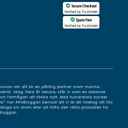
Secure Checkout
Verified by
Trustindex
Spam Free
Verified by
Trustindex
ision om att bli en pålitlig partner inom marina
behör. Idag, flera år senare, står vi som en ledande
 och förmågan att tänka nytt. Med hundratals kunder
 har AlfaBryggan bevisat att vi är ett företag att lita
erkliga sin dröm eller att hitta den rätta produkten för
aBryggan.