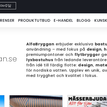
0
0
kr
ERENSER
PRODUKTUTBUD
E-HANDEL
BLOGG
KUNS
AlfaBryggan
erbjuder exklusiva
bastu
användning – med fokus på
design
,
h
premiumpontoner och
flytbryggor
ger
an.se
lyxbastuhus
från ledande leverantörer
från idé till färdig flotte:
design
,
mate
för nordiska vatten. Upplev en unik, 
med trygghet och kvalitet i fokus.