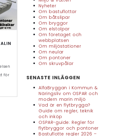
Miljö & Vatten
Nyheter
Om bastuflottar
Om båtslipar
Om bryggor
Om elstolpar
Om företaget och
webbplatsen
ALIN
Om miljöstationer
Om neular
Om pontoner
Om skruvpålar
elsen
t för
SENASTE INLÄGGEN
AlfaBryggan i Kommun &
Näringsliv om OSPAR och
modern marin miljö
Vad är en flytbrygga?
Guide om regler, teknik
och inköp
OSPAR-guide: Regler för
flytbryggor och pontoner
Bastuflotte regler 2026 –