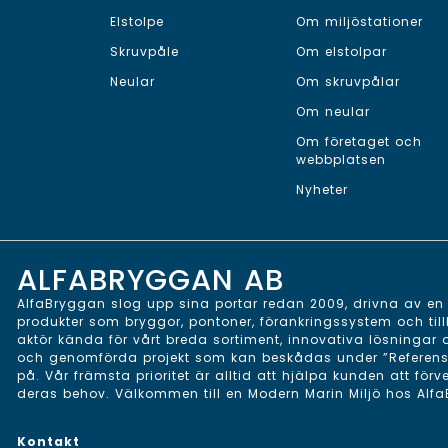
Elstolpe
Om miljöstationer
Skruvpåle
Om elstolpar
Neular
Om skruvpålar
Om neular
Om företaget och
webbplatsen
Nyheter
ALFABRYGGAN AB
AlfaBryggan slog upp sina portar redan 2009, drivna av en v
produkter som bryggor, pontoner, förankringssystem och till
aktör kända för vårt breda sortiment, innovativa lösningar
och genomförda projekt som kan beskådas under ”Referenser”
på. Vår främsta prioritet är alltid att hjälpa kunden att förv
deras behov. Välkommen till en Modern Marin Miljö hos Alf
Kontakt