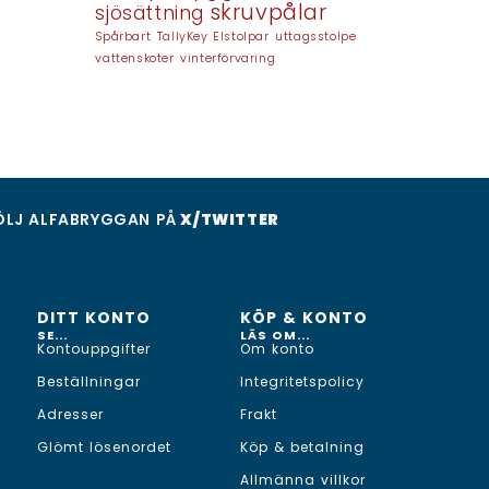
skruvpålar
sjösättning
Spårbart
TallyKey Elstolpar
uttagsstolpe
vattenskoter
vinterförvaring
ÖLJ ALFABRYGGAN PÅ
X/TWITTER
DITT KONTO
KÖP & KONTO
SE...
LÄS OM...
Kontouppgifter
Om konto
Beställningar
Integritetspolicy
Adresser
Frakt
Glömt lösenordet
Köp & betalning
Allmänna villkor