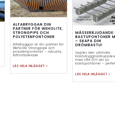
ALFABRYGGAN DIN
PARTNER FÖR WEHOLITE,
MÄSSERBJUDANDE:
STRONGPIPE OCH
BASTUPONTONER M
POLYETENPONTONER
– SKAPA DIN
AlfaBryggan är din partner för
DRÖMBASTU!
Weholite Strongpipe och
polyetenpontoner – robusta,
Upplev den ultimata
lättinstallerade
bastubyggnadsupplev
med vårt DIY-set av
bastupontoner – perfek
LÄS HELA INLÄGGET »
LÄS HELA INLÄGGET »