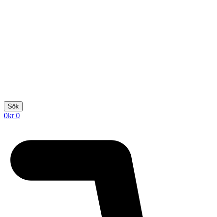
Sök
0
kr
0