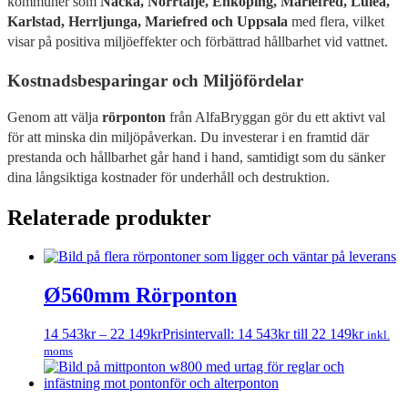
kommuner som
Nacka, Norrtälje, Enköping, Mariefred, Luleå,
Karlstad, Herrljunga, Mariefred och Uppsala
med flera, vilket
visar på positiva miljöeffekter och förbättrad hållbarhet vid vattnet.
Kostnadsbesparingar och Miljöfördelar
Genom att välja
rörponton
från AlfaBryggan gör du ett aktivt val
för att minska din miljöpåverkan. Du investerar i en framtid där
prestanda och hållbarhet går hand i hand, samtidigt som du sänker
dina långsiktiga kostnader för underhåll och destruktion.
Relaterade produkter
Ø560mm Rörponton
14 543
kr
–
22 149
kr
Prisintervall: 14 543kr till 22 149kr
inkl.
moms