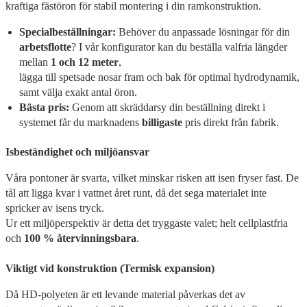
kraftiga fästöron för stabil montering i din ramkonstruktion.
Specialbeställningar:
Behöver du anpassade lösningar för din
arbetsflotte
? I vår konfigurator kan du beställa valfria längder
mellan
1 och 12 meter
,
lägga till spetsade nosar fram och bak för optimal hydrodynamik,
samt välja exakt antal öron.
Bästa pris:
Genom att skräddarsy din beställning direkt i
systemet får du marknadens
billigaste
pris direkt från fabrik.
Isbeständighet och miljöansvar
Våra pontoner är svarta, vilket minskar risken att isen fryser fast. De
tål att ligga kvar i vattnet året runt, då det sega materialet inte
spricker av isens tryck.
Ur ett miljöperspektiv är detta det tryggaste valet; helt cellplastfria
och
100 % återvinningsbara
.
Viktigt vid konstruktion (Termisk expansion)
Då HD-polyeten är ett levande material påverkas det av