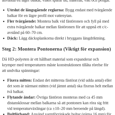
använda ett lager balkar, vilket sparar tid, material, vikt och pengar.
Uteslut de längsgående reglarna:
Bygg endast med tvärgående
balkar för en lägre profil mot vattenytan.
Fler tvärgående:
Montera balk vid fästöronen och fyll på med
extra tvärgående balkar mellan fästöronen för att uppnå ett c/c-
avstånd på 60–70 cm.
Däck:
Lägg däcksplankorna direkt i bryggans längdriktning.
Steg 2: Montera Pontonerna (Viktigt för expansion)
Då HD-polyeten är ett hållbart material som expanderar och
krymper med temperaturen måste konstruktionen tillåta rörelse för
att undvika spänningar:
Fixera mitten:
Endast det mittersta fästörat (vid udda antal) eller
det som är närmast mitten (vid jämnt antal) ska fixeras helt mellan
två balkar.
Flytande ändar:
Övriga fästöron monteras med ca 45 mm
distansklossar mellan balkarna så att pontonen kan röra sig fritt
vid temperaturväxlingar (ca ±10–20 mm beroende på längd).
Bultförband:
Använd varmförzinkade bultar (gärna 16 mm) för