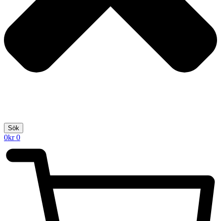
Sök
0
kr
0