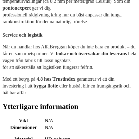
temperaturväxlingar (ca 0,2 mm per meter/grad Celsius). Som din
pontonexpert
ger vi dig
professionell rådgivning kring hur du bäst anpassar din tunga
ramkonstruktion för denna naturliga rörelse.
Service och logistik
När du handlar hos AlfaBryggan köper du inte bara en produkt – du
får en samarbetspartner. Vi
bokar och övervakar din leverans
hela
vägen från fabrik till lossningsplats
för att säkerställa att logistiken fungerar felfritt.
Med ett betyg på
4.8 hos Trustindex
garanterar vi att din
investering i att
bygga flotte
eller husbåt blir en framgångsrik och
hållbar affär.
Ytterligare information
Vikt
N/A
Dimensioner
N/A