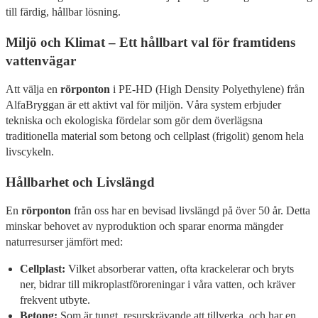
till färdig, hållbar lösning.
Miljö och Klimat – Ett hållbart val för framtidens
vattenvägar
Att välja en
rörponton
i PE-HD (High Density Polyethylene) från
AlfaBryggan är ett aktivt val för miljön. Våra system erbjuder
tekniska och ekologiska fördelar som gör dem överlägsna
traditionella material som betong och cellplast (frigolit) genom hela
livscykeln.
Hållbarhet och Livslängd
En
rörponton
från oss har en bevisad livslängd på över 50 år. Detta
minskar behovet av nyproduktion och sparar enorma mängder
naturresurser jämfört med:
Cellplast:
Vilket absorberar vatten, ofta krackelerar och bryts
ner, bidrar till mikroplastföroreningar i våra vatten, och kräver
frekvent utbyte.
Betong:
Som är tungt, resurskrävande att tillverka, och har en