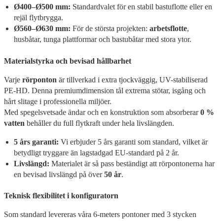
Ø400–Ø500 mm:
Standardvalet för en stabil bastuflotte eller en
rejäl flytbrygga.
Ø560–Ø630 mm:
För de största projekten:
arbetsflotte
,
husbåtar, tunga plattformar och bastubåtar med stora ytor.
Materialstyrka och bevisad hållbarhet
Varje
rörponton
är tillverkad i extra tjockväggig, UV-stabiliserad
PE-HD. Denna premiumdimension tål extrema stötar, isgång och
hårt slitage i professionella miljöer.
Med spegelsvetsade ändar och en konstruktion som absorberar
0 %
vatten
behåller du full flytkraft under hela livslängden.
5 års garanti:
Vi erbjuder 5 års garanti som standard, vilket är
betydligt tryggare än lagstadgad EU-standard på 2 år.
Livslängd:
Materialet är så pass beständigt att rörpontonerna har
en bevisad livslängd på över
50 år
.
Teknisk flexibilitet i konfiguratorn
Som standard levereras våra 6-meters pontoner med 3 stycken