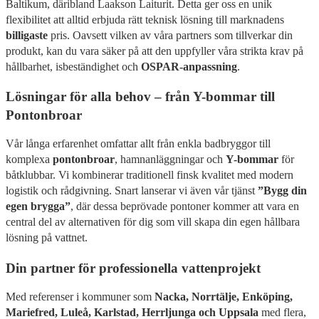
Baltikum, däribland Laakson Laiturit. Detta ger oss en unik
flexibilitet att alltid erbjuda rätt teknisk lösning till marknadens
billigaste
pris. Oavsett vilken av våra partners som tillverkar din
produkt, kan du vara säker på att den uppfyller våra strikta krav på
hållbarhet, isbeständighet och
OSPAR-anpassning
.
Lösningar för alla behov – från Y-bommar till
Pontonbroar
Vår långa erfarenhet omfattar allt från enkla badbryggor till
komplexa
pontonbroar
, hamnanläggningar och
Y-bommar
för
båtklubbar. Vi kombinerar traditionell finsk kvalitet med modern
logistik och rådgivning. Snart lanserar vi även vår tjänst
”Bygg din
egen brygga”
, där dessa beprövade pontoner kommer att vara en
central del av alternativen för dig som vill skapa din egen hållbara
lösning på vattnet.
Din partner för professionella vattenprojekt
Med referenser i kommuner som
Nacka, Norrtälje, Enköping,
Mariefred, Luleå, Karlstad, Herrljunga och Uppsala
med flera,