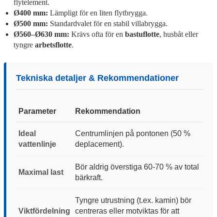
flytelement.
Ø400 mm:
Lämpligt för en liten flytbrygga.
Ø500 mm:
Standardvalet för en stabil villabrygga.
Ø560–Ø630 mm:
Krävs ofta för en
bastuflotte
, husbåt eller
tyngre
arbetsflotte
.
Tekniska detaljer & Rekommendationer
Parameter
Rekommendation
Ideal
Centrumlinjen på pontonen (50 %
vattenlinje
deplacement).
Bör aldrig överstiga 60-70 % av total
Maximal last
bärkraft.
Tyngre utrustning (t.ex. kamin) bör
Viktfördelning
centreras eller motviktas för att