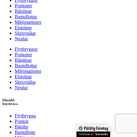
Flytbryggor
Pontoner
Båtslipar
Bastuflottar
Miljöstationer
Elstolpar
Skruvpålar
Neular
Flytbryggor
Pontoner
Båtslipar
Bastuflottar
Miljöstationer
Elstolpar
Skruvpålar
Neular
Ehandel
Köp din nya...
Flytbrygga
Ponton
Båtslip
Pålitlig Företag
Bastuflotte
Verifierad av:
Trustindex