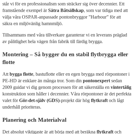
står vi för en professionalism som sträcker sig över decennier. Ett
framstående exempel är
Sätra Båtsällskap
, som var tidiga med att
välja våra OSPAR-anpassade pontonbryggor ”Harbour” för att
säkra en miljövänlig hamnmiljö.
Tillsammans med våra tillverkare garanterar vi en leverans präglad
av pålitlighet hela vägen från fabrik till färdig brygga.
Montering – Så bygger du en stabil flytbrygga eller
flotte
Att
bygga flotte
, bastuflotte eller en egen brygga med rörpontoner i
PE-HD är enklare än många tror. Som din
pontonexpert
sedan
2009 guidar vi dig genom processen för att säkerställa en
vintertålig
konstruktion som håller i decennier. Våra rörpontoner är det perfekta
valet för
Gör-det-själv (GDS)
-projekt där hög
flytkraft
och lågt
underhåll prioriteras.
Planering och Materialval
Det absolut viktigaste är att börja med att beräkna
flytkraft
och