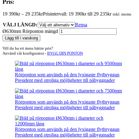
Pris:
19 390
kr
–
29 235
kr
Prisintervall: 19 390kr till 29 235kr
inkl. moms
VÄLJ LÄNGD:
Rensa
Ø630mm Rörponton mängd
Lägg till i varukorg
Vill du ha ett ännu bättre pris?
Använd vår konfigurator -
BYGG DIN PONTON
Rörponton som används på den lyxigaste flytbryggan
President med otroliga möjligheter till påbyggnader
Rörponton som används på den lyxigaste flytbryggan
President med otroliga möjligheter till påbyggnader
Rörponton som används på den lyxigaste flytbryggan
President med otroliga möjligheter till påbyggnader