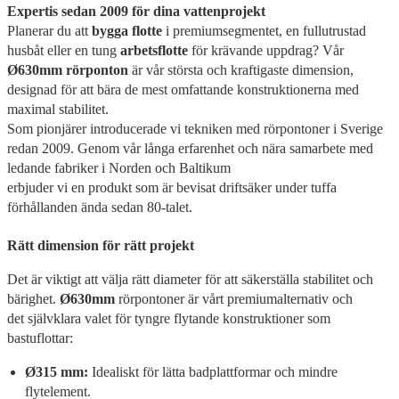
Expertis sedan 2009 för dina vattenprojekt
Planerar du att
bygga flotte
i premiumsegmentet, en fullutrustad
husbåt eller en tung
arbetsflotte
för krävande uppdrag? Vår
Ø630mm rörponton
är vår största och kraftigaste dimension,
designad för att bära de mest omfattande konstruktionerna med
maximal stabilitet.
Som pionjärer introducerade vi tekniken med rörpontoner i Sverige
redan 2009. Genom vår långa erfarenhet och nära samarbete med
ledande fabriker i Norden och Baltikum
erbjuder vi en produkt som är bevisat driftsäker under tuffa
förhållanden ända sedan 80-talet.
Rätt dimension för rätt projekt
Det är viktigt att välja rätt diameter för att säkerställa stabilitet och
bärighet.
Ø630mm
rörpontoner är vårt premiumalternativ och
det självklara valet för tyngre flytande konstruktioner som
bastuflottar:
Ø315 mm:
Idealiskt för lätta badplattformar och mindre
flytelement.