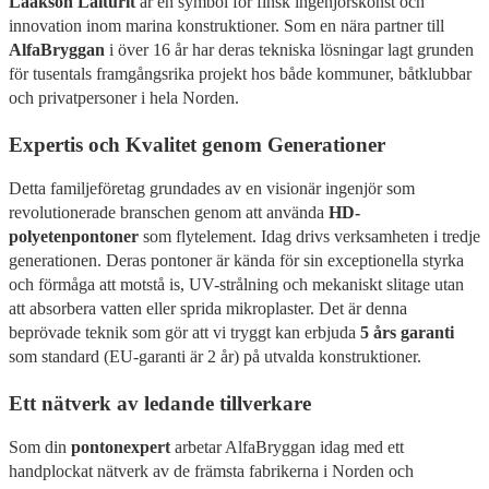
Laakson Laiturit
är en symbol för finsk ingenjörskonst och
innovation inom marina konstruktioner. Som en nära partner till
AlfaBryggan
i över 16 år har deras tekniska lösningar lagt grunden
för tusentals framgångsrika projekt hos både kommuner, båtklubbar
och privatpersoner i hela Norden.
Expertis och Kvalitet genom Generationer
Detta familjeföretag grundades av en visionär ingenjör som
revolutionerade branschen genom att använda
HD-
polyetenpontoner
som flytelement. Idag drivs verksamheten i tredje
generationen. Deras pontoner är kända för sin exceptionella styrka
och förmåga att motstå is, UV-strålning och mekaniskt slitage utan
att absorbera vatten eller sprida mikroplaster. Det är denna
beprövade teknik som gör att vi tryggt kan erbjuda
5 års garanti
som standard (EU-garanti är 2 år) på utvalda konstruktioner.
Ett nätverk av ledande tillverkare
Som din
pontonexpert
arbetar AlfaBryggan idag med ett
handplockat nätverk av de främsta fabrikerna i Norden och