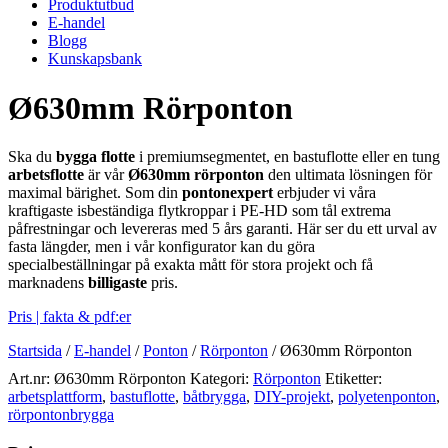
Produktutbud
E-handel
Blogg
Kunskapsbank
Ø630mm Rörponton
Ska du
bygga flotte
i premiumsegmentet, en bastuflotte eller en tung
arbetsflotte
är vår
Ø630mm rörponton
den ultimata lösningen för
maximal bärighet. Som din
pontonexpert
erbjuder vi våra
kraftigaste isbeständiga flytkroppar i PE-HD som tål extrema
påfrestningar och levereras med 5 års garanti. Här ser du ett urval av
fasta längder, men i vår konfigurator kan du göra
specialbeställningar på exakta mått för stora projekt och få
marknadens
billigaste
pris.
Pris | fakta & pdf:er
Startsida
/
E-handel
/
Ponton
/
Rörponton
/
Ø630mm Rörponton
Art.nr:
Ø630mm Rörponton
Kategori:
Rörponton
Etiketter:
arbetsplattform
,
bastuflotte
,
båtbrygga
,
DIY-projekt
,
polyetenponton
,
rörpontonbrygga