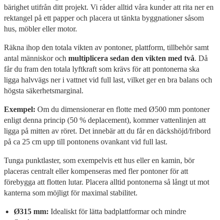
bärighet utifrån ditt projekt. Vi råder alltid våra kunder att rita ner en
rektangel på ett papper och placera ut tänkta byggnationer såsom
hus, möbler eller motor.
Räkna ihop den totala vikten av pontoner, plattform, tillbehör samt
antal människor och
multiplicera sedan den vikten med två
. Då
får du fram den totala lyftkraft som krävs för att pontonerna ska
ligga halvvägs ner i vattnet vid full last, vilket ger en bra balans och
högsta säkerhetsmarginal.
Exempel:
Om du dimensionerar en flotte med Ø500 mm pontoner
enligt denna princip (50 % deplacement), kommer vattenlinjen att
ligga på mitten av röret. Det innebär att du får en däckshöjd/fribord
på ca 25 cm upp till pontonens ovankant vid full last.
Tunga punktlaster, som exempelvis ett hus eller en kamin, bör
placeras centralt eller kompenseras med fler pontoner för att
förebygga att flotten lutar. Placera alltid pontonerna så långt ut mot
kanterna som möjligt för maximal stabilitet.
Ø315 mm:
Idealiskt för lätta badplattformar och mindre