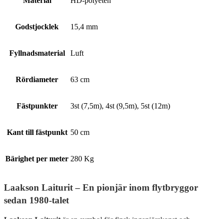
Material
HD-polyeten
Godstjocklek
15,4 mm
Fyllnadsmaterial
Luft
Rördiameter
63 cm
Fästpunkter
3st (7,5m), 4st (9,5m), 5st (12m)
Kant till fästpunkt
50 cm
Bärighet per meter
280 Kg
Laakson Laiturit – En pionjär inom flytbryggor
sedan 1980-talet