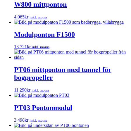
W800 mittponton
4 065
kr
inkl. moms
Modulponton F1500
13 721
kr
inkl. moms
PT06 mittponton med tunnel för
bogpropeller
11 290
kr
inkl. moms
PT03 Pontonmodul
3 498
kr
inkl. moms