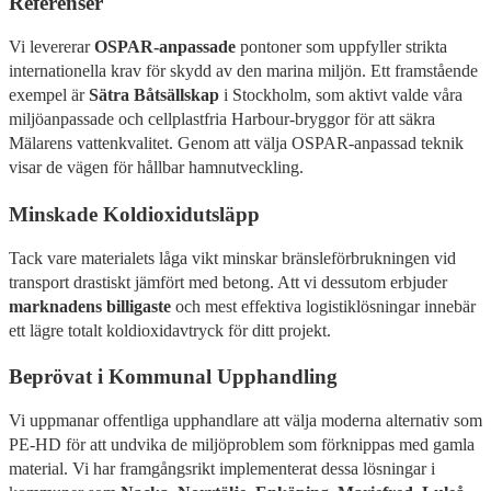
Referenser
Vi levererar
OSPAR-anpassade
pontoner som uppfyller strikta
internationella krav för skydd av den marina miljön. Ett framstående
exempel är
Sätra Båtsällskap
i Stockholm, som aktivt valde våra
miljöanpassade och cellplastfria Harbour-bryggor för att säkra
Mälarens vattenkvalitet. Genom att välja OSPAR-anpassad teknik
visar de vägen för hållbar hamnutveckling.
Minskade Koldioxidutsläpp
Tack vare materialets låga vikt minskar bränsleförbrukningen vid
transport drastiskt jämfört med betong. Att vi dessutom erbjuder
marknadens billigaste
och mest effektiva logistiklösningar innebär
ett lägre totalt koldioxidavtryck för ditt projekt.
Beprövat i Kommunal Upphandling
Vi uppmanar offentliga upphandlare att välja moderna alternativ som
PE-HD för att undvika de miljöproblem som förknippas med gamla
material. Vi har framgångsrikt implementerat dessa lösningar i