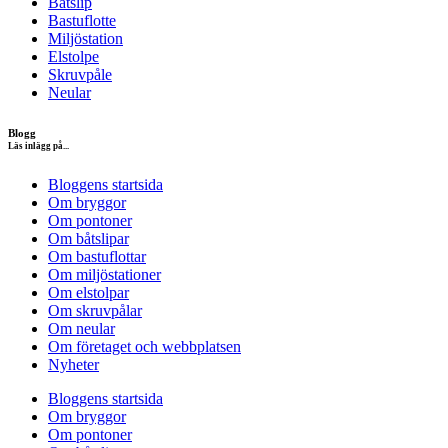
Båtslip
Bastuflotte
Miljöstation
Elstolpe
Skruvpåle
Neular
Blogg
Läs inlägg på...
Bloggens startsida
Om bryggor
Om pontoner
Om båtslipar
Om bastuflottar
Om miljöstationer
Om elstolpar
Om skruvpålar
Om neular
Om företaget och webbplatsen
Nyheter
Bloggens startsida
Om bryggor
Om pontoner