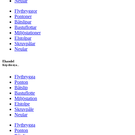
Neular
Flytbryggor
Pontoner
Båtslipar
Bastuflottar
Miljöstationer
Elstolpar
Skruvpålar
Neular
Ehandel
Köp din nya...
Flytbrygga
Ponton
Båtslip
Bastuflotte
Miljöstation
Elstolpe
Skruvpåle
Neular
Flytbrygga
Ponton