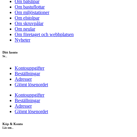
Om båtslipar
Om bastuflottar
Om miljöstationer
Om elstolpar
Om skruvpålar
Om neular
Om företaget och webbplatsen
Nyheter
Ditt konto
Se...
Kontouppgifter
Beställningar
Adresser
Glömt lösenordet
Kontouppgifter
Beställningar
Adresser
Glömt lösenordet
Köp & Konto
Läs om...