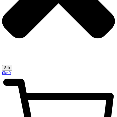
Sök
0
kr
0