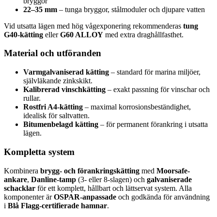
bryggor
22–35 mm
– tunga bryggor, stålmoduler och djupare vatten
Vid utsatta lägen med hög vågexponering rekommenderas
tung
G40-kätting
eller
G60 ALLOY
med extra draghållfasthet.
Material och utföranden
Varmgalvaniserad kätting
– standard för marina miljöer,
självläkande zinkskikt.
Kalibrerad vinschkätting
– exakt passning för vinschar och
rullar.
Rostfri A4-kätting
– maximal korrosionsbeständighet,
idealisk för saltvatten.
Bitumenbelagd kätting
– för permanent förankring i utsatta
lägen.
Kompletta system
Kombinera
brygg- och förankringskätting
med
Moorsafe-
ankare
,
Danline-tamp
(3- eller 8-slagen) och
galvaniserade
schacklar
för ett komplett, hållbart och lättservat system. Alla
komponenter är
OSPAR-anpassade
och godkända för användning
i
Blå Flagg-certifierade hamnar
.