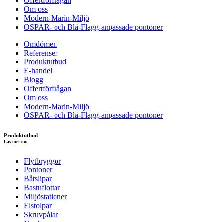
Offertförfrågan
Om oss
Modern-Marin-Miljö
OSPAR- och Blå-Flagg-anpassade pontoner
Omdömen
Referenser
Produktutbud
E-handel
Blogg
Offertförfrågan
Om oss
Modern-Marin-Miljö
OSPAR- och Blå-Flagg-anpassade pontoner
Produktutbud
Läs mer om...
Flytbryggor
Pontoner
Båtslipar
Bastuflottar
Miljöstationer
Elstolpar
Skruvpålar