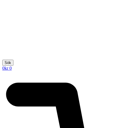
Sök
0
kr
0