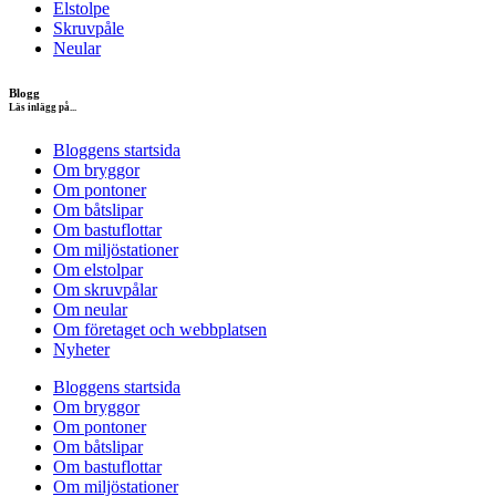
Elstolpe
Skruvpåle
Neular
Blogg
Läs inlägg på...
Bloggens startsida
Om bryggor
Om pontoner
Om båtslipar
Om bastuflottar
Om miljöstationer
Om elstolpar
Om skruvpålar
Om neular
Om företaget och webbplatsen
Nyheter
Bloggens startsida
Om bryggor
Om pontoner
Om båtslipar
Om bastuflottar
Om miljöstationer