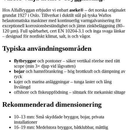
Hos AlfaBryggan erbjuder vi enbart
aseke®
– det norska originalet
grundat 1927 i Oslo. Tillverkat i duktilt stål på tyska Wafios
helautomatiska maskiner med kontinuerlig varmgalvanisering för
exceptionell korrosionsbeständighet och jämn zinkbeläggning (80–
120 µm). Full spårbarhet, cert EN 10204-3.1 och inga svaga länkar
– designad för nordiskt klimat, salt, is och vågor.
Typiska användningsområden
flytbryggor
och pontoner – säker vertikal rörelse med rätt
scope (min 3× djup vid lågvatten)
bojar
och hamnförankring – hög brottkraft och dämpning av
ryck
kajer och marina anläggningar – tunga laster och lång
livslängd
offshore och fiskeuppfödning – slitstark för mekaniskt slitage
Rekommenderad dimensionering
10–13 mm: Små skyddade bryggor, bojar, privata
installationer
16–19 mm: Medelstora bryggor, båtklubbar, måttlig