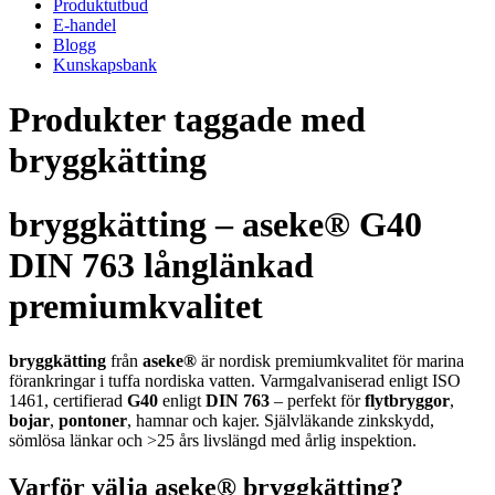
Produktutbud
E-handel
Blogg
Kunskapsbank
Produkter taggade med
bryggkätting
bryggkätting – aseke® G40
DIN 763 långlänkad
premiumkvalitet
bryggkätting
från
aseke®
är nordisk premiumkvalitet för marina
förankringar i tuffa nordiska vatten. Varmgalvaniserad enligt ISO
1461, certifierad
G40
enligt
DIN 763
– perfekt för
flytbryggor
,
bojar
,
pontoner
, hamnar och kajer. Självläkande zinkskydd,
sömlösa länkar och >25 års livslängd med årlig inspektion.
Varför välja aseke® bryggkätting?