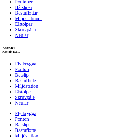
Pontoner
Båtslipar
Bastuflottar
Miljöstationer
Elstolpar
Skruvpålar
Neular
Ehandel
Köp din nya...
Flytbrygga
Ponton
Båtslip
Bastuflotte
Miljöstation
Elstolpe
Skruvpåle
Neular
Flytbrygga
Ponton
Båtslip
Bastuflotte
Miljöstation