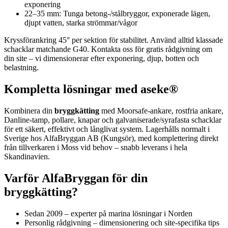
exponering
22–35 mm: Tunga betong-/stålbryggor, exponerade lägen,
djupt vatten, starka strömmar/vågor
Kryssförankring 45° per sektion för stabilitet. Använd alltid klassade
schacklar matchande G40. Kontakta oss för gratis rådgivning om
din site – vi dimensionerar efter exponering, djup, botten och
belastning.
Kompletta lösningar med aseke®
Kombinera din
bryggkätting
med Moorsafe-ankare, rostfria ankare,
Danline-tamp, pollare, knapar och galvaniserade/syrafasta schacklar
för ett säkert, effektivt och långlivat system. Lagerhålls normalt i
Sverige hos AlfaBryggan AB (Kungsör), med komplettering direkt
från tillverkaren i Moss vid behov – snabb leverans i hela
Skandinavien.
Varför AlfaBryggan för din
bryggkätting?
Sedan 2009 – experter på marina lösningar i Norden
Personlig rådgivning – dimensionering och site-specifika tips