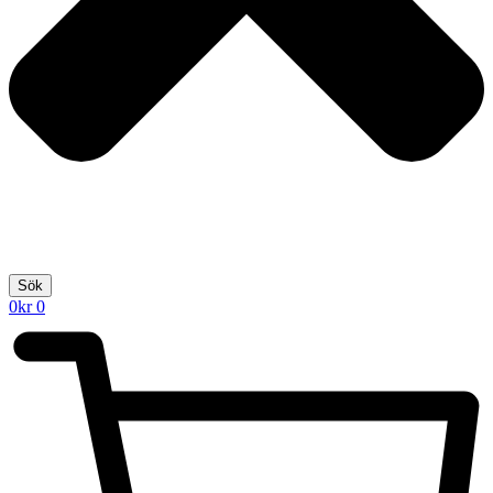
Sök
0
kr
0