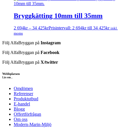
Bryggkätting 10mm till 35mm
2 694
kr
–
34 425
kr
Prisintervall: 2 694kr till 34 425kr
inkl.
moms
Följ AlfaBryggan på
Instagram
Följ AlfaBryggan på
Facebook
Följ AlfaBryggan på
X/twitter
Webbplatsen
Läs om...
Omdömen
Referenser
Produktutbud
E-handel
Blogg
Offertförfrågan
Om oss
Modern-Marin-Miljö