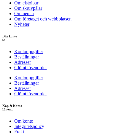
Om elstolpar
Om skruvpålar
Om neular
Om företaget och webbplatsen
Nyheter
Ditt konto
Se...
Kontouppgifter
Beställningar
Adresser
Glömt lösenordet
Kontouppgifter
Beställningar
Adresser
Glömt lösenordet
Köp & Konto
Läs om...
Om konto
Integritetspolicy
Frakt