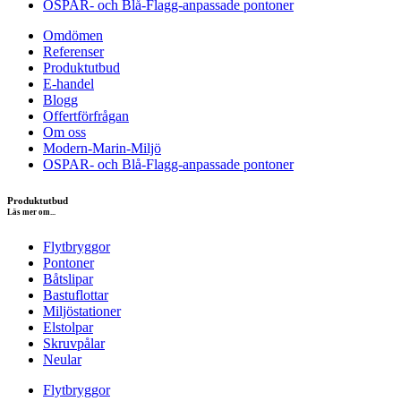
OSPAR- och Blå-Flagg-anpassade pontoner
Omdömen
Referenser
Produktutbud
E-handel
Blogg
Offertförfrågan
Om oss
Modern-Marin-Miljö
OSPAR- och Blå-Flagg-anpassade pontoner
Produktutbud
Läs mer om...
Flytbryggor
Pontoner
Båtslipar
Bastuflottar
Miljöstationer
Elstolpar
Skruvpålar
Neular
Flytbryggor