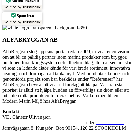
Secure Checkout
Verified by
Trustindex
Spam Free
Verified by
Trustindex
ALFABRYGGAN AB
AlfaBryggan slog upp sina portar redan 2009, drivna av en vision
om att bli en pålitlig partner inom marina produkter som bryggor,
pontoner, förankringssystem och tillbehör. Idag, flera år senare, står
vi som en ledande aktör kända för vårt breda sortiment, innovativa
lösningar och förmågan att tänka nytt. Med hundratals kunder och
genomförda projekt som kan beskådas under ”Referenser” har
AlfaBryggan bevisat att vi är ett företag att lita på. Vår främsta
prioritet är alltid att hjälpa kunden att förverkliga sin dröm eller att
hitta den rätta produkten för deras behov. Välkommen till en
Modern Marin Miljö hos AlfaBryggan.
Kontakt
VD, Christer Ulfvengren
alfabryggan@alfabryggan.se
|
08-39 16 72
eller
070-482 69 09
.
Järnvägsgatan 8, Kungsör | Box 90154, 120 22 STOCKHOLM