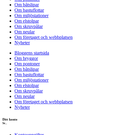
Om båtslipar
Om bastuflottar
Om miljöstationer
Om elstolpar
Om skruvpålar
Om neular
Om företaget och webbplatsen
Nyheter
Bloggens startsida
Om bryggor
Om pontoner
Om båtslipar
Om bastuflottar
Om miljöstationer
Om elstolpar
Om skruvpålar
Om neular
Om företaget och webbplatsen
Nyheter
Ditt konto
Se...
Kontouppgifter