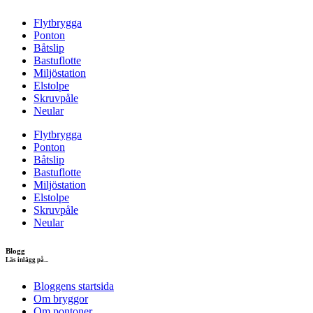
Flytbrygga
Ponton
Båtslip
Bastuflotte
Miljöstation
Elstolpe
Skruvpåle
Neular
Flytbrygga
Ponton
Båtslip
Bastuflotte
Miljöstation
Elstolpe
Skruvpåle
Neular
Blogg
Läs inlägg på...
Bloggens startsida
Om bryggor
Om pontoner