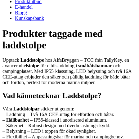
Produktutbud
E-handel
Blogg
Kunskapsbank
Produkter taggade med
laddstolpe
Upptäck
Laddstolpe
hos AlfaBryggan – TCC från TallyKey, en
avancerad
elstolpe
för elbilsladdning i
småbåtshamnar
och
campingplatser. Med IP55-klassning, LED-belysning och två 16A
CEE-uttag erbjuder den säker och pålitlig laddning för både båtar
och fordon, perfekt för moderna marina miljöer.
Vad kännetecknar Laddstolpe?
Våra
Laddstolpar
sticker ut genom:
– Laddning – Två 16A CEE-uttag för elfordon och båtar.
–
Hållbarhet
– IP55-klassad i anodiserad aluminium.
– Säkerhet – Robust design med överbelastningsskydd.
– Belysning – LED i toppen för ökad synlighet.
– Flexibilitet – Anpassningsbar för marina och campingbehov.