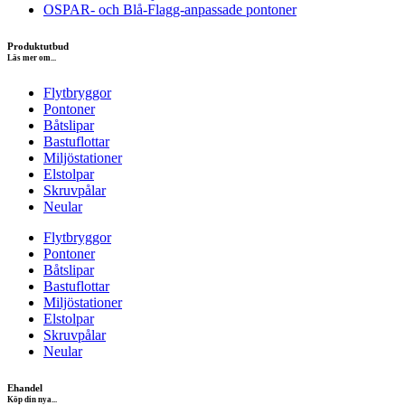
OSPAR- och Blå-Flagg-anpassade pontoner
Produktutbud
Läs mer om...
Flytbryggor
Pontoner
Båtslipar
Bastuflottar
Miljöstationer
Elstolpar
Skruvpålar
Neular
Flytbryggor
Pontoner
Båtslipar
Bastuflottar
Miljöstationer
Elstolpar
Skruvpålar
Neular
Ehandel
Köp din nya...