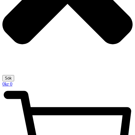
Sök
0
kr
0