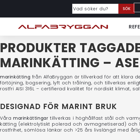
SÖK
REF
PRODUKTER TAGGADE
MARINKÄTTING – ASE
marinkätting
från AlfaBryggan är tillverkad för att klara
förtöjning, bogsering, lyft och trålning, och tillverkas
rostfri AISI 316L – certifierad kvalitet för nordiskt klimat, s
DESIGNAD FÖR MARINT BRUK
Våra
marinkättingar
tillverkas i höghållfast stål och varmg
kätting (elektrolytiskt polerad och avmagnetiserad) och b
rostfrihet, sömlösa länkar och >25 års livslängd med årlig