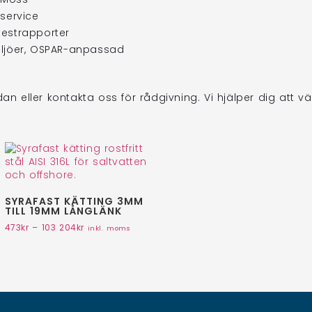
 service
 testrapporter
miljöer, OSPAR-anpassad
n eller kontakta oss för rådgivning. Vi hjälper dig att välj
SYRAFAST KÄTTING 3MM
TILL 19MM LÅNGLÄNK
473
kr
–
103 204
kr
inkl. moms