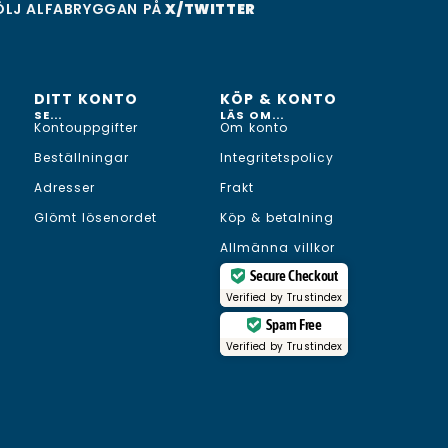
ÖLJ ALFABRYGGAN PÅ
X/TWITTER
DITT KONTO
KÖP & KONTO
SE...
LÄS OM...
Kontouppgifter
Om konto
Beställningar
Integritetspolicy
Adresser
Frakt
Glömt lösenordet
Köp & betalning
Allmänna villkor
Secure Checkout
Verified by
Trustindex
Spam Free
Verified by
Trustindex