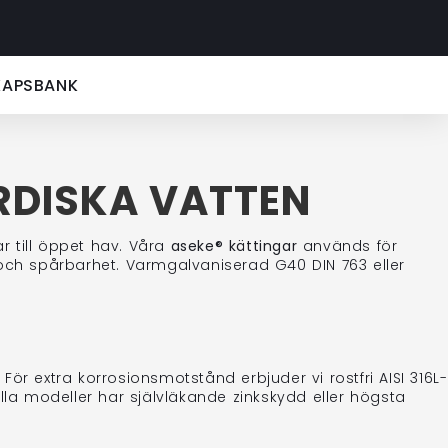
KAPSBANK
RDISKA VATTEN
r till öppet hav. Våra
aseke® kättingar
används för
t och spårbarhet. Varmgalvaniserad G40 DIN 763 eller
 För extra korrosionsmotstånd erbjuder vi rostfri AISI 316L-
Alla modeller har självläkande zinkskydd eller högsta