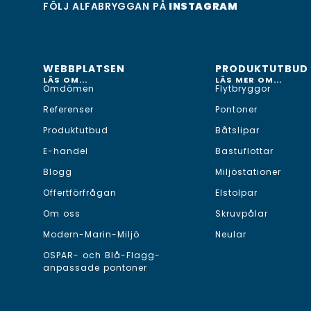
FÖLJ ALFABRYGGAN PÅ
INSTAGRAM
WEBBPLATSEN
PRODUKTUTBUD
LÄS OM...
LÄS MER OM...
Omdömen
Flytbryggor
Referenser
Pontoner
Produktutbud
Båtslipar
E-handel
Bastuflottar
Blogg
Miljöstationer
Offertförfrågan
Elstolpar
Om oss
Skruvpålar
Modern-Marin-Miljö
Neular
OSPAR- och Blå-Flagg-
anpassade pontoner