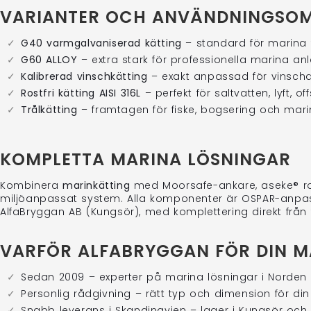
VARIANTER OCH ANVÄNDNINGSO
G40 varmgalvaniserad kätting
– standard för marina f
G60 ALLOY
– extra stark för professionella marina an
Kalibrerad vinschkätting
– exakt anpassad för vinscha
Rostfri kätting AISI 316L
– perfekt för saltvatten, lyft, 
Trålkätting
– framtagen för fiske, bogsering och mari
KOMPLETTA MARINA LÖSNINGAR
Kombinera
marinkätting
med Moorsafe-ankare, aseke® rost
miljöanpassat system. Alla komponenter är OSPAR-anpass
AlfaBryggan AB (Kungsör), med komplettering direkt från 
VARFÖR ALFABRYGGAN FÖR DIN M
Sedan 2009 – experter på marina lösningar i Norden
Personlig rådgivning – rätt typ och dimension för din
Snabb leverans i Skandinavien – lager i Kungsör och