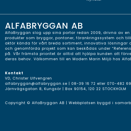
ALFABRYGGAN AB
AlfaBryggan slog upp sina portar redan 2009, drivna av en v
produkter som bryggor, pontoner, förankringssystem och till
aktör kända för vårt breda sortiment, innovativa lösningar
och genomförda projekt som kan beskådas under ”Referenser”
på. Vår främsta prioritet är alltid att hjälpa kunden att förv
deras behov. Välkommen till en Modern Marin Miljö hos Alf
Kontakt
VD, Christer Ulfvengren
alfabryggan@alfabryggan.se
|
08-39 16 72
eller
070-482 69
Järnvägsgatan 8, Kungsör | Box 90154, 120 22 STOCKHOLM
Copyright © AlfaBryggan AB | Webbplatsen byggd i sama