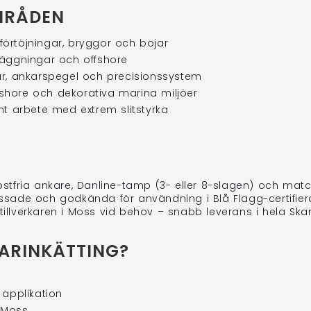
MRÅDEN
örtöjningar, bryggor och bojar
läggningar och offshore
r, ankarspegel och precisionssystem
offshore och dekorativa marina miljöer
nt arbete med extrem slitstyrka
fria ankare, Danline-tamp (3- eller 8-slagen) och match
ade och godkända för användning i Blå Flagg-certifiera
tillverkaren i Moss vid behov – snabb leverans i hela Ska
ARINKÄTTING?
 applikation
 Moss