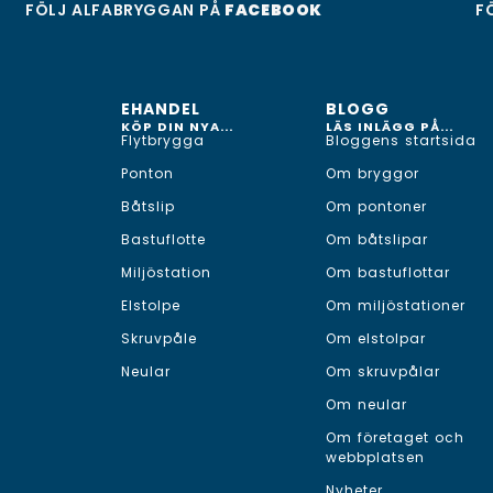
FÖLJ ALFABRYGGAN PÅ
FACEBOOK
F
EHANDEL
BLOGG
KÖP DIN NYA...
LÄS INLÄGG PÅ...
Flytbrygga
Bloggens startsida
Ponton
Om bryggor
Båtslip
Om pontoner
Bastuflotte
Om båtslipar
Miljöstation
Om bastuflottar
Elstolpe
Om miljöstationer
Skruvpåle
Om elstolpar
Neular
Om skruvpålar
Om neular
Om företaget och
webbplatsen
Nyheter