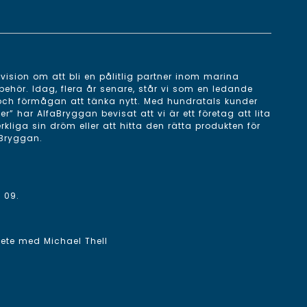
ision om att bli en pålitlig partner inom marina
behör. Idag, flera år senare, står vi som en ledande
 och förmågan att tänka nytt. Med hundratals kunder
 har AlfaBryggan bevisat att vi är ett företag att lita
erkliga sin dröm eller att hitta den rätta produkten för
aBryggan.
 09
.
rbete med
Michael Thell