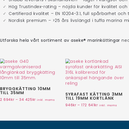
Hög Trustindex-rating – nöjda kunder för kvalitet och
Certifierad kvalitet – EN 10204-3.1, full spårbarhet och
Nordisk premium – >25 års livslängd i tuffa marina 
Utforska hela vårt sortiment av aseke® marinkättingar
neda
BRYGGKÄTTING 10MM
TILL 35MM
SYRAFAST KÄTTING 3MM
TILL 19MM KORTLÄNK
2 694
kr
–
34 425
kr
inkl. moms
946
kr
–
172 641
kr
inkl. moms