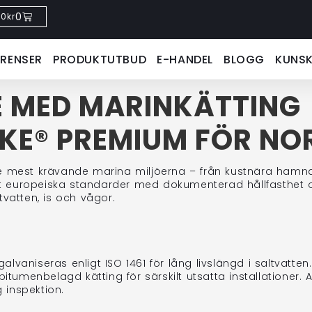
0
0
kr
ERENSER
PRODUKTUTBUD
E-HANDEL
BLOGG
KUNS
 MED MARINKÄTTING
KE® PREMIUM FÖR NO
 de mest krävande marina miljöerna – från kustnära hamna
 enligt europeiska standarder med dokumenterad hållfasthe
altvatten, is och vågor.
alvaniseras enligt ISO 1461 för lång livslängd i saltvatten.
itumenbelagd kätting för särskilt utsatta installationer. 
 inspektion.