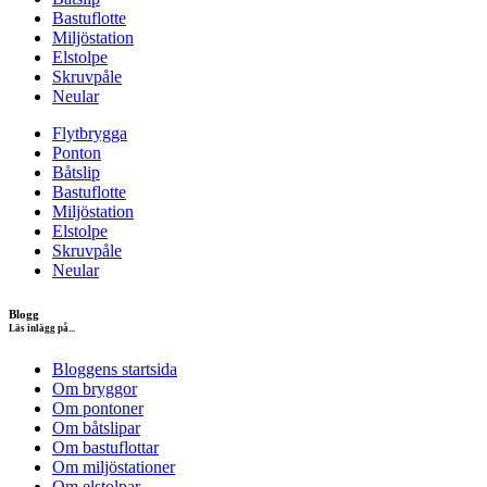
Bastuflotte
Miljöstation
Elstolpe
Skruvpåle
Neular
Flytbrygga
Ponton
Båtslip
Bastuflotte
Miljöstation
Elstolpe
Skruvpåle
Neular
Blogg
Läs inlägg på...
Bloggens startsida
Om bryggor
Om pontoner
Om båtslipar
Om bastuflottar
Om miljöstationer
Om elstolpar