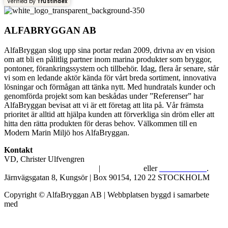
Verified by
Trustindex
ALFABRYGGAN AB
AlfaBryggan slog upp sina portar redan 2009, drivna av en vision
om att bli en pålitlig partner inom marina produkter som bryggor,
pontoner, förankringssystem och tillbehör. Idag, flera år senare, står
vi som en ledande aktör kända för vårt breda sortiment, innovativa
lösningar och förmågan att tänka nytt. Med hundratals kunder och
genomförda projekt som kan beskådas under ”Referenser” har
AlfaBryggan bevisat att vi är ett företag att lita på. Vår främsta
prioritet är alltid att hjälpa kunden att förverkliga sin dröm eller att
hitta den rätta produkten för deras behov. Välkommen till en
Modern Marin Miljö hos AlfaBryggan.
Kontakt
VD, Christer Ulfvengren
alfabryggan@alfabryggan.se
|
08-39 16 72
eller
070-482 69 09
.
Järnvägsgatan 8, Kungsör | Box 90154, 120 22 STOCKHOLM
Copyright © AlfaBryggan AB | Webbplatsen byggd i samarbete
med
Michael Thell