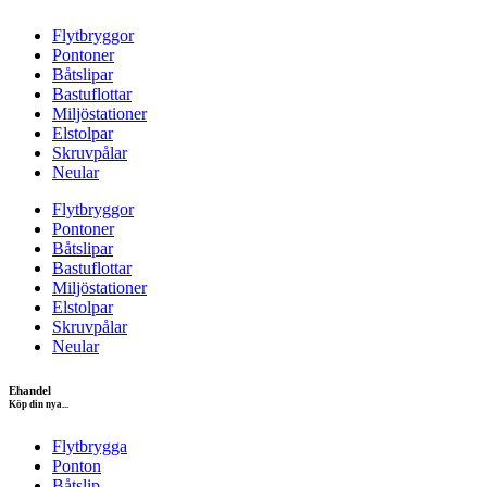
Flytbryggor
Pontoner
Båtslipar
Bastuflottar
Miljöstationer
Elstolpar
Skruvpålar
Neular
Flytbryggor
Pontoner
Båtslipar
Bastuflottar
Miljöstationer
Elstolpar
Skruvpålar
Neular
Ehandel
Köp din nya...
Flytbrygga
Ponton
Båtslip