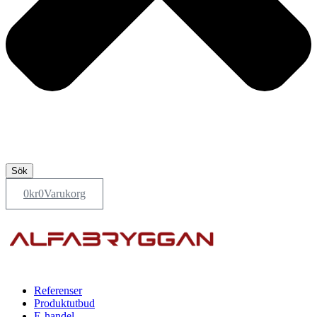
Sök
0
kr
0
Varukorg
Referenser
Produktutbud
E-handel