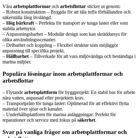
Våra
arbetsplattformar
och
arbetsflottar
sticker ut genom:
– Robust konstruktion – Byggda för att tåla tuffa förhållanden och
säkerställa lång livslängd.
–
Hög bärkraft
– Perfekta för transport av tunga laster eller som
stabila arbetsytor.
– Anpassningsbarhet – Modulär design som kan skräddarsys för
olika användningsscenarier.
– Delbarhet och koppling – Flexibel struktur som möjliggör
anpassning till specifika projekt.
–
Hållbarhet
– Tillverkade för att vara miljövänliga och beständiga i
marina miljöer.
Populära lösningar inom arbetsplattformar och
arbetsflottar
– Flytande
arbetsplattform
för byggprojekt: En stabil bas för arbete
nära vatten, anpassad efter projektets krav.
– Transportpråm för tunga laster: Optimerad för att effektivt flytta
material över sjöar och kanaler.
– Underhållsplattform för marina anläggningar: Perfekt för
reparationer och service med fokus på
säkerhet
.
Svar på vanliga frågor om arbetsplattformar och