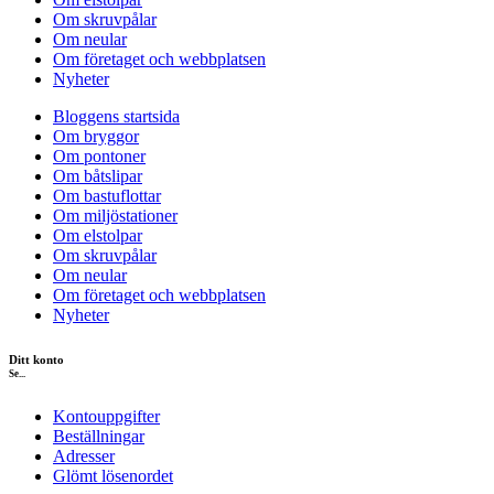
Om skruvpålar
Om neular
Om företaget och webbplatsen
Nyheter
Bloggens startsida
Om bryggor
Om pontoner
Om båtslipar
Om bastuflottar
Om miljöstationer
Om elstolpar
Om skruvpålar
Om neular
Om företaget och webbplatsen
Nyheter
Ditt konto
Se...
Kontouppgifter
Beställningar
Adresser
Glömt lösenordet