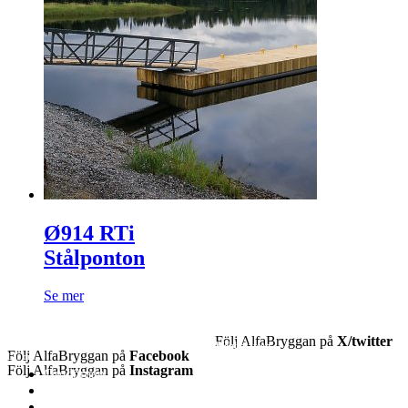
Ø914 RTi
Stålponton
Se mer
Följ AlfaBryggan på
X/twitter
Webbplatsen
Följ AlfaBryggan på
Facebook
Läs om...
Följ AlfaBryggan på
Instagram
Omdömen
Referenser
Produktutbud