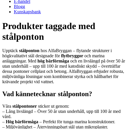
E-handel
Blogg
Kunskapsbank
Produkter taggade med
stålponton
Upptäck
stålponton
hos AlfaBryggan – flytande strukturer i
högkvalitativt stål designade för
flytbryggor
och marina
anläggningar. Med
hög bärförmåga
och en livslängd på över 50 år
utan underhåll – upp till 100 år med katodiskt skydd – överträffar
dessa pontoner cellplast och betong. AlfaBryggan erbjuder robusta,
miljövänliga lösningar som kombinerar styrka och hållbarhet för
krävande projekt vid vattnet.
Vad kännetecknar stålponton?
Våra
stålpontoner
sticker ut genom:
– Lång livslängd – Över 50 år utan underhåll, upp till 100 år med
vård.
–
Hög bärförmåga
– Perfekt för tunga marina konstruktioner.
– Miljövänlighet – Återvinningsbart stål utan mikroplaster.