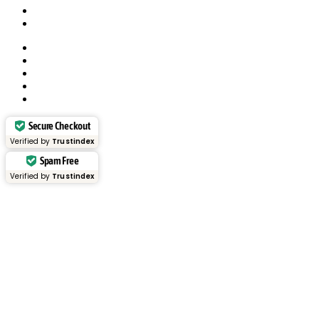
Köp & betalning
Allmänna villkor
Om konto
Integritetspolicy
Frakt
Köp & betalning
Allmänna villkor
Secure Checkout
Verified by
Trustindex
Spam Free
Verified by
Trustindex