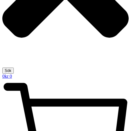
Sök
0
kr
0