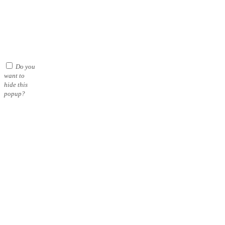
Copyright © AlfaBryggan AB | Webbplatsen byggd i samarbete
med
Michael Thell
Do you
want to
hide this
popup?