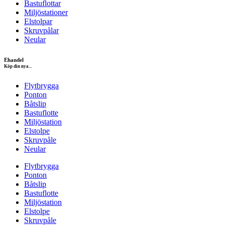
Bastuflottar
Miljöstationer
Elstolpar
Skruvpålar
Neular
Ehandel
Köp din nya...
Flytbrygga
Ponton
Båtslip
Bastuflotte
Miljöstation
Elstolpe
Skruvpåle
Neular
Flytbrygga
Ponton
Båtslip
Bastuflotte
Miljöstation
Elstolpe
Skruvpåle