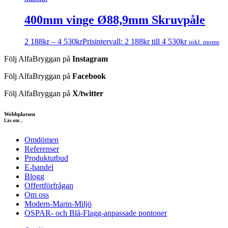
400mm vinge Ø88,9mm Skruvpåle
2 188
kr
–
4 530
kr
Prisintervall: 2 188kr till 4 530kr
inkl. moms
Följ AlfaBryggan på
Instagram
Följ AlfaBryggan på
Facebook
Följ AlfaBryggan på
X/twitter
Webbplatsen
Läs om...
Omdömen
Referenser
Produktutbud
E-handel
Blogg
Offertförfrågan
Om oss
Modern-Marin-Miljö
OSPAR- och Blå-Flagg-anpassade pontoner