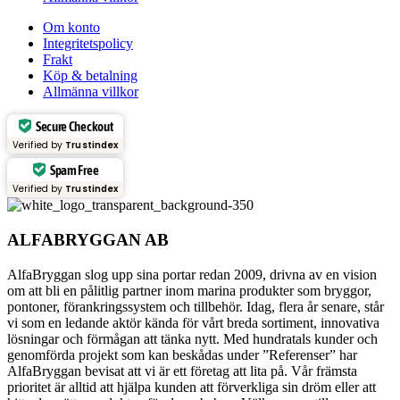
Om konto
Integritetspolicy
Frakt
Köp & betalning
Allmänna villkor
Secure Checkout
Verified by
Trustindex
Spam Free
Verified by
Trustindex
ALFABRYGGAN AB
AlfaBryggan slog upp sina portar redan 2009, drivna av en vision
om att bli en pålitlig partner inom marina produkter som bryggor,
pontoner, förankringssystem och tillbehör. Idag, flera år senare, står
vi som en ledande aktör kända för vårt breda sortiment, innovativa
lösningar och förmågan att tänka nytt. Med hundratals kunder och
genomförda projekt som kan beskådas under ”Referenser” har
AlfaBryggan bevisat att vi är ett företag att lita på. Vår främsta
prioritet är alltid att hjälpa kunden att förverkliga sin dröm eller att