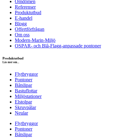
Omdömen
Referenser
Produktutbud
E-handel
Blogg
Offertförfrågan
Om oss
Modern-Marin-Miljö
OSPAR- och Blå-Flagg-anpassade pontoner
Produktutbud
Läs mer om...
Flytbryggor
Pontoner
Båtslipar
Bastuflottar
Miljöstationer
Elstolpar
Skruvpålar
Neular
Flytbryggor
Pontoner
Båtslipar