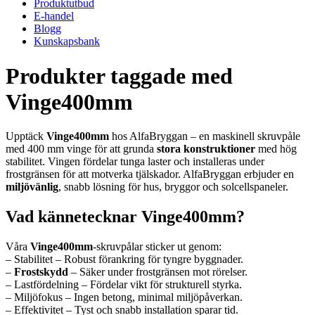
Produktutbud
E-handel
Blogg
Kunskapsbank
Produkter taggade med
Vinge400mm
Upptäck
Vinge400mm
hos AlfaBryggan – en maskinell skruvpåle
med 400 mm vinge för att grunda
stora konstruktioner
med hög
stabilitet. Vingen fördelar tunga laster och installeras under
frostgränsen för att motverka tjälskador. AlfaBryggan erbjuder en
miljövänlig
, snabb lösning för hus, bryggor och solcellspaneler.
Vad kännetecknar Vinge400mm?
Våra
Vinge400mm
-skruvpålar sticker ut genom:
– Stabilitet – Robust förankring för tyngre byggnader.
–
Frostskydd
– Säker under frostgränsen mot rörelser.
– Lastfördelning – Fördelar vikt för strukturell styrka.
– Miljöfokus – Ingen betong, minimal miljöpåverkan.
– Effektivitet – Tyst och snabb installation sparar tid.