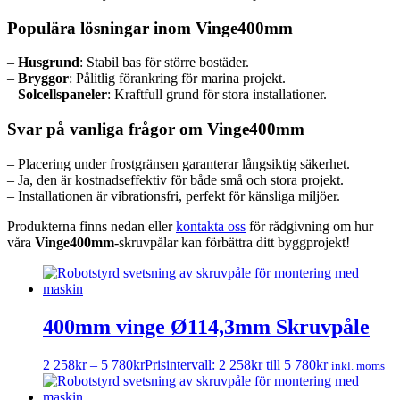
Populära lösningar inom Vinge400mm
–
Husgrund
: Stabil bas för större bostäder.
–
Bryggor
: Pålitlig förankring för marina projekt.
–
Solcellspaneler
: Kraftfull grund för stora installationer.
Svar på vanliga frågor om Vinge400mm
– Placering under frostgränsen garanterar långsiktig säkerhet.
– Ja, den är kostnadseffektiv för både små och stora projekt.
– Installationen är vibrationsfri, perfekt för känsliga miljöer.
Produkterna finns nedan eller
kontakta oss
för rådgivning om hur
våra
Vinge400mm
-skruvpålar kan förbättra ditt byggprojekt!
400mm vinge Ø114,3mm Skruvpåle
2 258
kr
–
5 780
kr
Prisintervall: 2 258kr till 5 780kr
inkl. moms