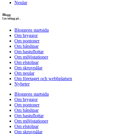
Neular
Blogg
Läs inlägg på...
Bloggens startsida
Om bryggor
Om pontoner
Om båtslipar
Om bastuflottar
Om miljöstationer
Om elstolpar
Om skruvpålar
Om neular
Om företaget och webbplatsen
Nyheter
Bloggens startsida
Om bryggor
Om pontoner
Om båtslipar
Om bastuflottar
Om miljöstationer
Om elstolpar
Om skruvpålar