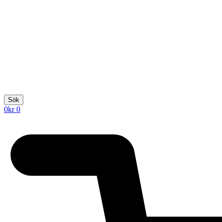
Sök
0
kr
0