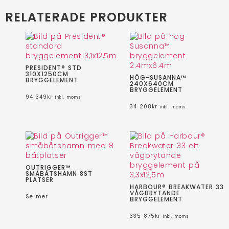
RELATERADE PRODUKTER
PRESIDENT® STD
310X1250CM
HÖG-SUSANNA™
BRYGGELEMENT
240X640CM
BRYGGELEMENT
94 349
kr
inkl. moms
34 208
kr
inkl. moms
OUTRIGGER™
SMÅBÅTSHAMN 8ST
PLATSER
HARBOUR® BREAKWATER 33
VÅGBRYTANDE
Se mer
BRYGGELEMENT
335 875
kr
inkl. moms