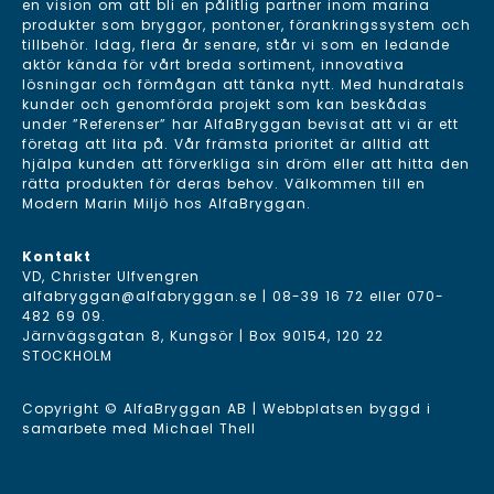
en vision om att bli en pålitlig partner inom marina
produkter som bryggor, pontoner, förankringssystem och
tillbehör. Idag, flera år senare, står vi som en ledande
aktör kända för vårt breda sortiment, innovativa
lösningar och förmågan att tänka nytt. Med hundratals
kunder och genomförda projekt som kan beskådas
under ”Referenser” har AlfaBryggan bevisat att vi är ett
företag att lita på. Vår främsta prioritet är alltid att
hjälpa kunden att förverkliga sin dröm eller att hitta den
rätta produkten för deras behov. Välkommen till en
Modern Marin Miljö hos AlfaBryggan.
Kontakt
VD, Christer Ulfvengren
alfabryggan@alfabryggan.se
|
08-39 16 72
eller
070-
482 69 09
.
Järnvägsgatan 8, Kungsör | Box 90154, 120 22
STOCKHOLM
Copyright © AlfaBryggan AB | Webbplatsen byggd i
samarbete med
Michael Thell