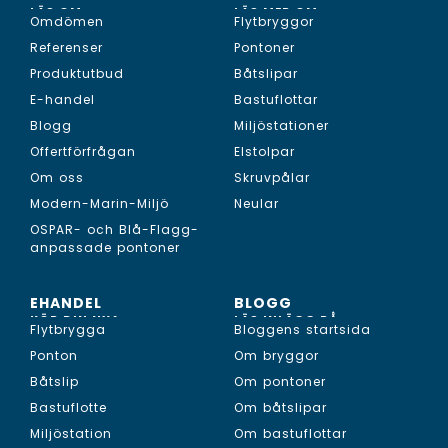
LÄS OM...
LÄS MER OM...
Omdömen
Flytbryggor
Referenser
Pontoner
Produktutbud
Båtslipar
E-handel
Bastuflottar
Blogg
Miljöstationer
Offertförfrågan
Elstolpar
Om oss
Skruvpålar
Modern-Marin-Miljö
Neular
OSPAR- och Blå-Flagg-
anpassade pontoner
EHANDEL
BLOGG
KÖP DIN NYA...
LÄS INLÄGG PÅ...
Flytbrygga
Bloggens startsida
Ponton
Om bryggor
Båtslip
Om pontoner
Bastuflotte
Om båtslipar
Miljöstation
Om bastuflottar