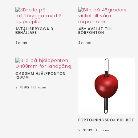
AVFALLSBRYGGA 3
45° AVSLUT TILL
BEHÅLLARE
RÖRPONTON
Se mer
Se mer
Ø400MM HJÄLPPONTON
120CM
2 769
kr
inkl. moms
FÖRTÖJNINGSBOJ 60L RÖD
2 788
kr
inkl. moms