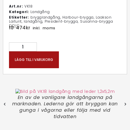
Art.nr:
VK18
Kategori:
Landgång
Etiketter:
brygglandgång
,
Harbour-brygga
,
Laakson
Laiturit
,
landgång
,
President-brygga
,
Susanna-brygga
PRIS:
10 474
kr
inkl. moms
LÄGG TILL I VARUKORG
En av de vanligare landgångarna på
marknaden. Lederna gör att bryggan kan
gunga i vågorna eller följa med vid
tidvatten