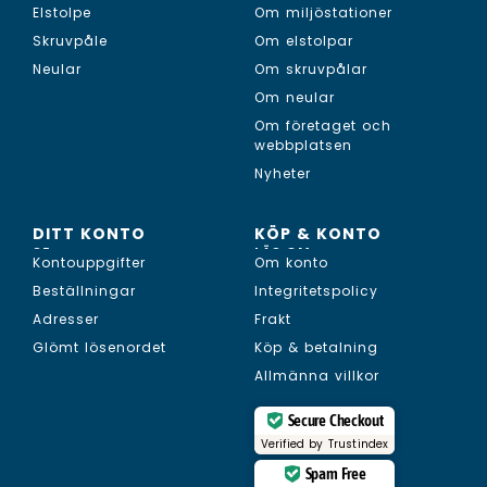
Elstolpe
Om miljöstationer
Skruvpåle
Om elstolpar
Neular
Om skruvpålar
Om neular
Om företaget och
webbplatsen
Nyheter
DITT KONTO
KÖP & KONTO
SE...
LÄS OM...
Kontouppgifter
Om konto
Beställningar
Integritetspolicy
Adresser
Frakt
Glömt lösenordet
Köp & betalning
Allmänna villkor
Secure Checkout
Verified by
Trustindex
Spam Free