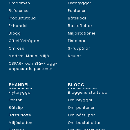
LÄS OM...
LÄS MER OM...
Omdömen
Flytbryggor
Referenser
Pontoner
Produktutbud
Båtslipar
E-handel
Bastuflottar
Blogg
Miljöstationer
Offertförfrågan
Elstolpar
Om oss
Skruvpålar
Modern-Marin-Miljö
Neular
OSPAR- och Blå-Flagg-
anpassade pontoner
EHANDEL
BLOGG
KÖP DIN NYA...
LÄS INLÄGG PÅ...
Flytbrygga
Bloggens startsida
Ponton
Om bryggor
Båtslip
Om pontoner
Bastuflotte
Om båtslipar
Miljöstation
Om bastuflottar