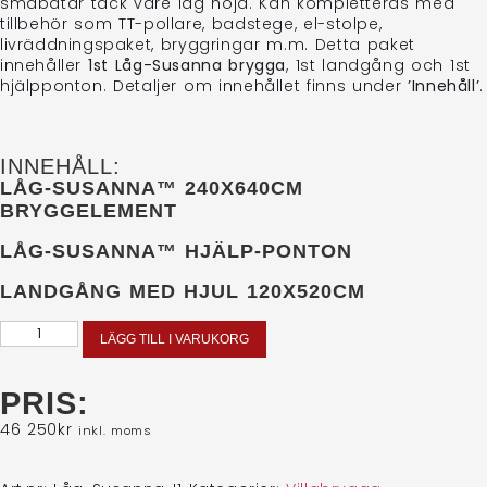
småbåtar tack vare låg höjd. Kan kompletteras med
tillbehör som TT-pollare, badstege, el-stolpe,
livräddningspaket, bryggringar m.m. Detta paket
innehåller
1st Låg-Susanna brygga
, 1st landgång och 1st
hjälpponton. Detaljer om innehållet finns under
’Innehåll’
.
INNEHÅLL:
LÅG-SUSANNA™ 240X640CM
BRYGGELEMENT
LÅG-SUSANNA™ HJÄLP-PONTON
LANDGÅNG MED HJUL 120X520CM
LÄGG TILL I VARUKORG
PRIS:
46 250
kr
inkl. moms