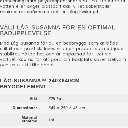
återvinningsbara polyetenpontoner
som inte absorberar
vatten eller avger plastpartiklar, vilket säkerställer
minimal miljöpåverkan
och en
lång livslängd
.
VÄLJ LÅG-SUSANNA FÖR EN OPTIMAL
BADUPPLEVELSE
Med
Låg-Susanna
får du en
badbrygga
som är både
stilfull och praktisk. Investera i en produkt som erbjuder
stabilitet, hållbarhet och är anpassad för livet vid
vattnet.
Köp nu
för att göra din badplats säker, bekväm
och estetiskt tilltalande!
LÅG-SUSANNA™ 240X640CM
BRYGGELEMENT
Vikt
625 kg
Dimensioner
640 × 250 × 43 cm
Material
Trä
stomme