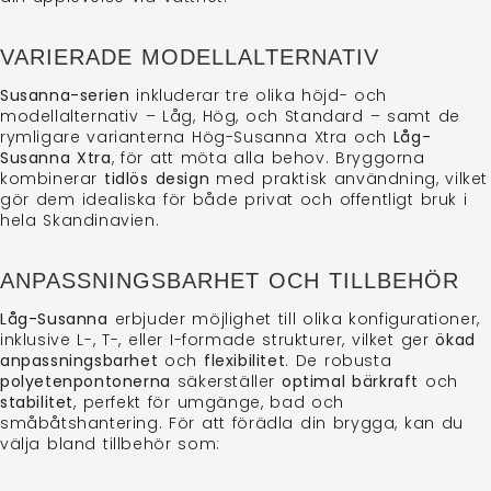
VARIERADE MODELLALTERNATIV
Susanna-serien
inkluderar tre olika höjd- och
modellalternativ – Låg, Hög, och Standard – samt de
rymligare varianterna Hög-Susanna Xtra och
Låg-
Susanna Xtra
, för att möta alla behov. Bryggorna
kombinerar
tidlös design
med praktisk användning, vilket
gör dem idealiska för både privat och offentligt bruk i
hela Skandinavien.
ANPASSNINGSBARHET OCH TILLBEHÖR
Låg-Susanna
erbjuder möjlighet till olika konfigurationer,
inklusive L-, T-, eller I-formade strukturer, vilket ger
ökad
anpassningsbarhet
och
flexibilitet
. De robusta
polyetenpontonerna
säkerställer
optimal bärkraft
och
stabilitet
, perfekt för umgänge, bad och
småbåtshantering. För att förädla din brygga, kan du
välja bland tillbehör som: