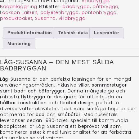
Art.nr:
Låg-Susanna-I1
Kategorier:
Villabrygga
,
Badanläggning
Ettiketter:
badbrygga
,
båtbrygga
,
Laakson Laiturit
,
polyetenbrygga
,
pontonbrygga
,
produktpaket
,
Susanna
,
villabrygga
Produktinformation
Teknisk data
Leverantör
Montering
LÅG-SUSANNA – DEN MEST SÅLDA
BADBRYGGAN
Låg-Susanna
är den perfekta lösningen för en mängd
användningsområden, inklusive
villor
,
sommarstugor
samt
bad- och båtbryggor
. Denna mångsidiga och
robusta
flytbrygga
är designad för att erbjuda en
hållbar konstruktion
och
flexibel design
, perfekt för
diverse vattenaktiviteter. Tack vare sin låga höjd är den
optimerad för
bad
och
småbåtar
. Med tusentals
leveranser sedan 1980-talet, speciellt till kommunala
badplatser, är Låg-Susanna ett
beprövat val
som
kombinerar estetik med funktionalitet för att förbättra
din upplevelse vid vattnet.