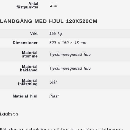
Antal
2 st
fästpunkter
LANDGÅNG MED HJUL 120X520CM
Vikt
155 kg
Dimensioner
520 × 150 × 18 cm
Material
Tryckimpregnerad furu
stomme
Material
Tryckimpregnerad furu
beklänad
Material
Stål
infästning
Material hjul
Plast
Laaksos
Följ dessa instruktioner så har du en färdig flytbrygga