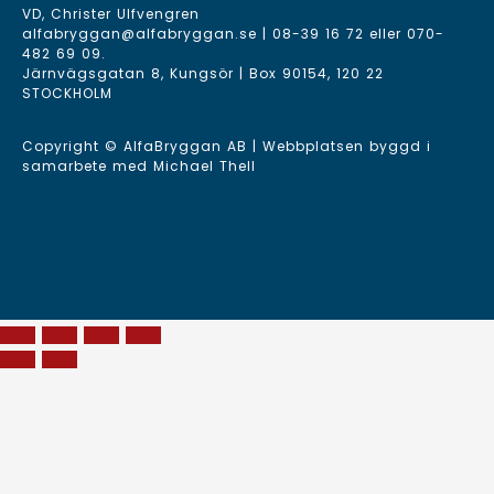
VD, Christer Ulfvengren
alfabryggan@alfabryggan.se
|
08-39 16 72
eller
070-
482 69 09
.
Järnvägsgatan 8, Kungsör | Box 90154, 120 22
STOCKHOLM
Copyright © AlfaBryggan AB | Webbplatsen byggd i
samarbete med
Michael Thell