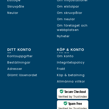
Elstolpe
Om miljöstationer
Skruvpåle
Om elstolpar
Neular
Om skruvpålar
Om neular
Om företaget och
webbplatsen
Nyheter
DITT KONTO
KÖP & KONTO
SE...
LÄS OM...
Kontouppgifter
Om konto
Beställningar
Integritetspolicy
Adresser
Frakt
Glömt lösenordet
Köp & betalning
Allmänna villkor
Secure Checkout
Verified by
Trustindex
Spam Free
Verified by
Trustindex