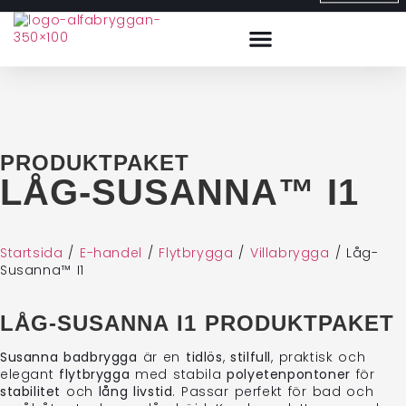
PRODUKTPAKET
LÅG-SUSANNA™ I1
Startsida
/
E-handel
/
Flytbrygga
/
Villabrygga
/
Låg-
Susanna™ I1
LÅG-SUSANNA I1 PRODUKTPAKET
Susanna badbrygga
är en
tidlös
,
stilfull
, praktisk och
elegant
flytbrygga
med stabila
polyetenpontoner
för
stabilitet
och
lång livstid
. Passar perfekt för bad och