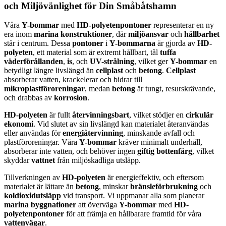
och Miljövänlighet för Din
Småbåtshamn
Våra
Y-bommar
med
HD-polyetenpontoner
representerar en ny
era inom
marina konstruktioner
, där
miljöansvar
och
hållbarhet
står i centrum. Dessa
pontoner
i
Y-bommarna
är gjorda av
HD-
polyeten
, ett material som är extremt hållbart, tål
tuffa
väderförållanden
,
is
, och
UV-strålning
, vilket ger
Y-bommar
en
betydligt längre livslängd än
cellplast
och
betong
.
Cellplast
absorberar vatten, krackelerar och bidrar till
mikroplastföroreningar
, medan
betong
är tungt, resurskrävande,
och drabbas av
korrosion
.
HD-polyeten
är fullt
återvinningsbart
, vilket stödjer en
cirkulär
ekonomi
. Vid slutet av sin livslängd kan materialet återanvändas
eller användas för
energiåtervinning
, minskande avfall och
plastföroreningar. Våra
Y-bommar
kräver minimalt underhåll,
absorberar inte vatten, och behöver ingen
giftig bottenfärg
, vilket
skyddar
vattnet
från miljöskadliga utsläpp.
Tillverkningen av
HD-polyeten
är energieffektiv, och eftersom
materialet är lättare än
betong
, minskar
bränsleförbrukning
och
koldioxidutsläpp
vid transport. Vi uppmanar alla som planerar
marina byggnationer
att överväga
Y-bommar
med
HD-
polyetenpontoner
för att främja en hållbarare framtid för våra
vattenvägar
.