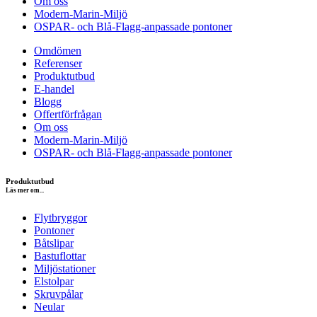
Om oss
Modern-Marin-Miljö
OSPAR- och Blå-Flagg-anpassade pontoner
Omdömen
Referenser
Produktutbud
E-handel
Blogg
Offertförfrågan
Om oss
Modern-Marin-Miljö
OSPAR- och Blå-Flagg-anpassade pontoner
Produktutbud
Läs mer om...
Flytbryggor
Pontoner
Båtslipar
Bastuflottar
Miljöstationer
Elstolpar
Skruvpålar
Neular