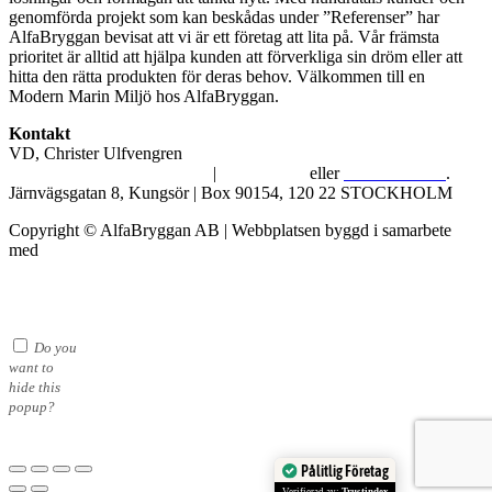
genomförda projekt som kan beskådas under ”Referenser” har
AlfaBryggan bevisat att vi är ett företag att lita på. Vår främsta
prioritet är alltid att hjälpa kunden att förverkliga sin dröm eller att
hitta den rätta produkten för deras behov. Välkommen till en
Modern Marin Miljö hos AlfaBryggan.
Kontakt
VD, Christer Ulfvengren
alfabryggan@alfabryggan.se
|
08-39 16 72
eller
070-482 69 09
.
Järnvägsgatan 8, Kungsör | Box 90154, 120 22 STOCKHOLM
Copyright © AlfaBryggan AB | Webbplatsen byggd i samarbete
med
Michael Thell
Do you
want to
hide this
popup?
Pålitlig Företag