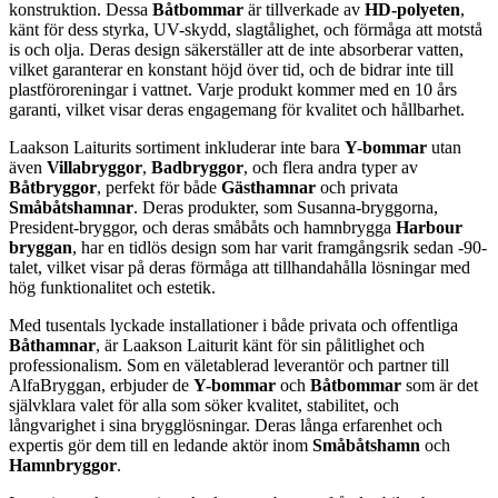
konstruktion. Dessa
Båtbommar
är tillverkade av
HD-polyeten
,
känt för dess styrka, UV-skydd, slagtålighet, och förmåga att motstå
is och olja. Deras design säkerställer att de inte absorberar vatten,
vilket garanterar en konstant höjd över tid, och de bidrar inte till
plastföroreningar i vattnet. Varje produkt kommer med en 10 års
garanti, vilket visar deras engagemang för kvalitet och hållbarhet.
Laakson Laiturits sortiment inkluderar inte bara
Y-bommar
utan
även
Villabryggor
,
Badbryggor
, och flera andra typer av
Båtbryggor
, perfekt för både
Gästhamnar
och privata
Småbåtshamnar
. Deras produkter, som Susanna-bryggorna,
President-bryggor, och deras småbåts och hamnbrygga
Harbour
bryggan
, har en tidlös design som har varit framgångsrik sedan -90-
talet, vilket visar på deras förmåga att tillhandahålla lösningar med
hög funktionalitet och estetik.
Med tusentals lyckade installationer i både privata och offentliga
Båthamnar
, är Laakson Laiturit känt för sin pålitlighet och
professionalism. Som en väletablerad leverantör och partner till
AlfaBryggan, erbjuder de
Y-bommar
och
Båtbommar
som är det
självklara valet för alla som söker kvalitet, stabilitet, och
långvarighet i sina brygglösningar. Deras långa erfarenhet och
expertis gör dem till en ledande aktör inom
Småbåtshamn
och
Hamnbryggor
.