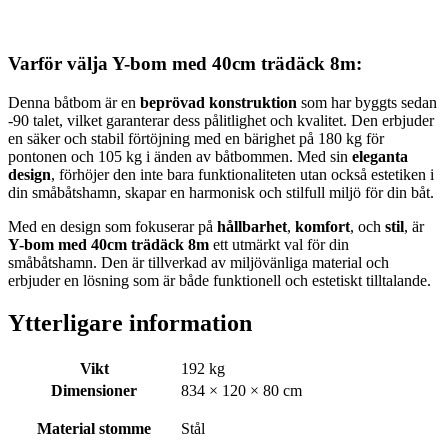
Varför välja Y-bom med 40cm trädäck 8m:
Denna båtbom är en
beprövad konstruktion
som har byggts sedan
-90 talet, vilket garanterar dess pålitlighet och kvalitet. Den erbjuder
en säker och stabil förtöjning med en bärighet på 180 kg för
pontonen och 105 kg i änden av båtbommen. Med sin
eleganta
design
, förhöjer den inte bara funktionaliteten utan också estetiken i
din småbåtshamn, skapar en harmonisk och stilfull miljö för din båt.
Med en design som fokuserar på
hållbarhet
,
komfort
, och
stil
, är
Y-bom med 40cm trädäck 8m
ett utmärkt val för din
småbåtshamn. Den är tillverkad av miljövänliga material och
erbjuder en lösning som är både funktionell och estetiskt tilltalande.
Ytterligare information
Vikt
192 kg
Dimensioner
834 × 120 × 80 cm
Material stomme
Stål