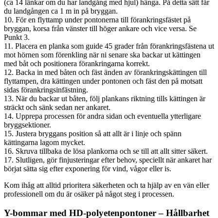
(ca 14 länkar om du har landgång med hjul) hänga. På detta sätt får
du landgången ca 1 m in på bryggan.
10. För en flyttamp under pontonerna till förankringsfästet på
bryggan, korsa från vänster till höger ankare och vice versa. Se
Punkt 3.
11. Placera en planka som guide 45 grader från förankringsfästena ut
mot hörnen som förenkling när ni senare ska backar ut kättingen
med båt och positionera förankringarna korrekt.
12. Backa in med båten och fäst änden av förankringskättingen till
flyttampen, dra kättingen under pontonen och fäst den på motsatt
sidas förankringsinfästning.
13. När du backar ut båten, följ plankans riktning tills kättingen är
sträckt och sänk sedan ner ankaret.
14. Upprepa processen för andra sidan och eventuella ytterligare
bryggsektioner.
15. Justera bryggans position så att allt är i linje och spänn
kättingarna lagom mycket.
16. Skruva tillbaka de lösa plankorna och se till att allt sitter säkert.
17. Slutligen, gör finjusteringar efter behov, speciellt när ankaret har
börjat sätta sig efter exponering för vind, vågor eller is.
Kom ihåg att alltid prioritera säkerheten och ta hjälp av en vän eller
professionell om du är osäker på något steg i processen.
Y-bommar med HD-polyetenpontoner – Hållbarhet