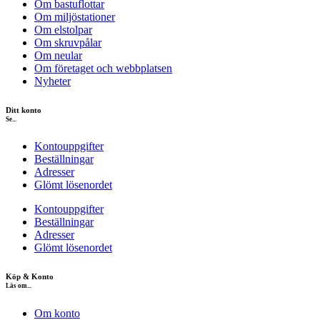
Om bastuflottar
Om miljöstationer
Om elstolpar
Om skruvpålar
Om neular
Om företaget och webbplatsen
Nyheter
Ditt konto
Se...
Kontouppgifter
Beställningar
Adresser
Glömt lösenordet
Kontouppgifter
Beställningar
Adresser
Glömt lösenordet
Köp & Konto
Läs om...
Om konto