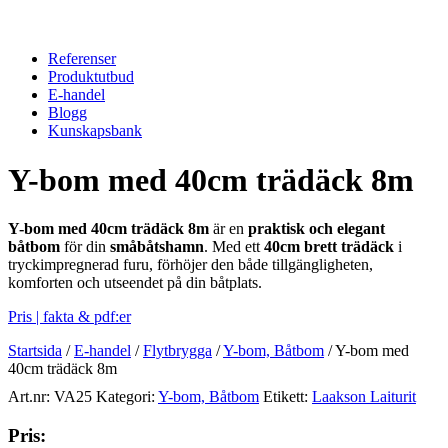
Referenser
Produktutbud
E-handel
Blogg
Kunskapsbank
Y-bom med 40cm trädäck 8m
Y-bom med 40cm trädäck 8m
är en
praktisk och elegant
båtbom
för din
småbåtshamn
. Med ett
40cm brett trädäck
i
tryckimpregnerad furu, förhöjer den både tillgängligheten,
komforten och utseendet på din båtplats.
Pris | fakta & pdf:er
Startsida
/
E-handel
/
Flytbrygga
/
Y-bom, Båtbom
/
Y-bom med
40cm trädäck 8m
Art.nr:
VA25
Kategori:
Y-bom, Båtbom
Etikett:
Laakson Laiturit
Pris: