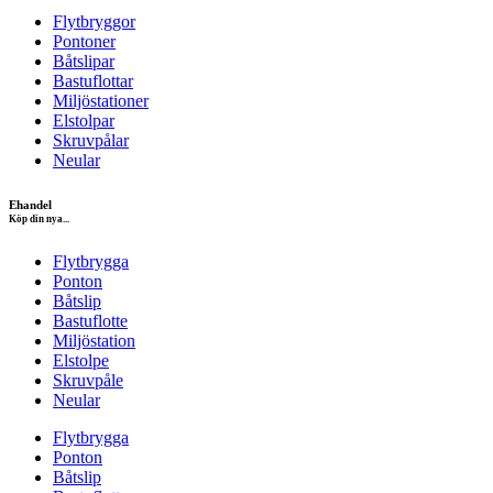
Flytbryggor
Pontoner
Båtslipar
Bastuflottar
Miljöstationer
Elstolpar
Skruvpålar
Neular
Ehandel
Köp din nya...
Flytbrygga
Ponton
Båtslip
Bastuflotte
Miljöstation
Elstolpe
Skruvpåle
Neular
Flytbrygga
Ponton
Båtslip