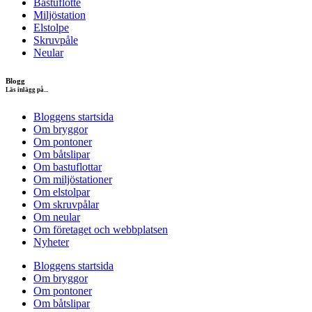
Bastuflotte
Miljöstation
Elstolpe
Skruvpåle
Neular
Blogg
Läs inlägg på...
Bloggens startsida
Om bryggor
Om pontoner
Om båtslipar
Om bastuflottar
Om miljöstationer
Om elstolpar
Om skruvpålar
Om neular
Om företaget och webbplatsen
Nyheter
Bloggens startsida
Om bryggor
Om pontoner
Om båtslipar