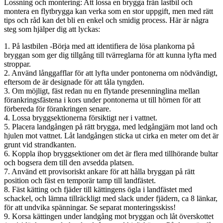
Lossning och montering: Att lossa en brygga från lastbil och
montera en flytbrygga kan verka som en stor uppgift, men med rätt
tips och råd kan det bli en enkel och smidig process. Här är några
steg som hjälper dig att lyckas:
1. På lastbilen -Börja med att identifiera de lösa plankorna på
bryggan som ger dig tillgång till tvärreglarna för att kunna lyfta med
stroppar.
2. Använd långgafflar för att lyfta under pontonerna om nödvändigt,
eftersom de är designade för att tåla tyngden.
3. Om möjligt, fäst redan nu en flytande presenninglina mellan
förankringsfästena i kors under pontonerna ut till hörnen för att
förbereda för förankringen senare.
4. Lossa bryggsektionerna försiktigt ner i vattnet.
5. Placera landgången på rätt brygga, med ledgångjärn mot land och
hjulen mot vattnet. Låt landgången sticka ut cirka en meter om det är
grunt vid strandkanten.
6. Koppla ihop bryggsektioner om det är flera med tillhörande bultar
och bogsera dem till den avsedda platsen.
7. Använd ett provisoriskt ankare för att hålla bryggan på rätt
position och fäst en temporär tamp till landfästet.
8. Fäst kätting och fjäder till kättingens ögla i landfästet med
schackel, och lämna tillräckligt med slack under fjädern, ca 8 länkar,
för att undvika spänningar. Se separat monteringsskiss!
9. Korsa kättingen under landgång mot bryggan och låt överskottet