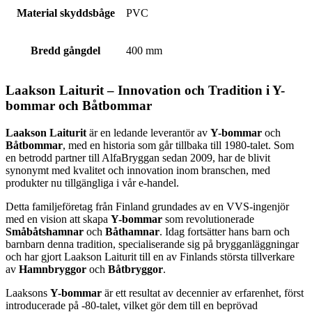
Material skyddsbåge
PVC
Bredd gångdel
400 mm
Laakson Laiturit – Innovation och Tradition i Y-
bommar och Båtbommar
Laakson Laiturit
är en ledande leverantör av
Y-bommar
och
Båtbommar
, med en historia som går tillbaka till 1980-talet. Som
en betrodd partner till AlfaBryggan sedan 2009, har de blivit
synonymt med kvalitet och innovation inom branschen, med
produkter nu tillgängliga i vår e-handel.
Detta familjeföretag från Finland grundades av en VVS-ingenjör
med en vision att skapa
Y-bommar
som revolutionerade
Småbåtshamnar
och
Båthamnar
. Idag fortsätter hans barn och
barnbarn denna tradition, specialiserande sig på brygganläggningar
och har gjort Laakson Laiturit till en av Finlands största tillverkare
av
Hamnbryggor
och
Båtbryggor
.
Laaksons
Y-bommar
är ett resultat av decennier av erfarenhet, först
introducerade på -80-talet, vilket gör dem till en beprövad