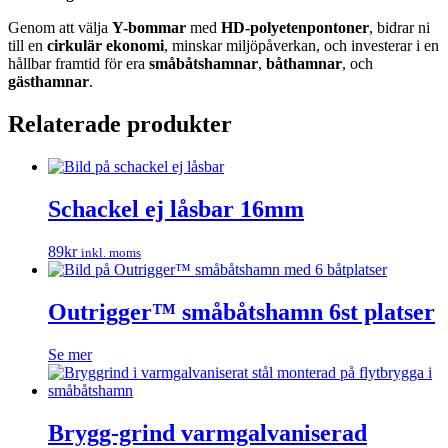
Genom att välja
Y-bommar
med
HD-polyetenpontoner
, bidrar ni
till en
cirkulär ekonomi
, minskar miljöpåverkan, och investerar i en
hållbar framtid för era
småbåtshamnar
,
båthamnar
, och
gästhamnar
.
Relaterade produkter
Schackel ej låsbar 16mm
89
kr
inkl. moms
Outrigger™ småbåtshamn 6st platser
Se mer
Brygg-grind varmgalvaniserad