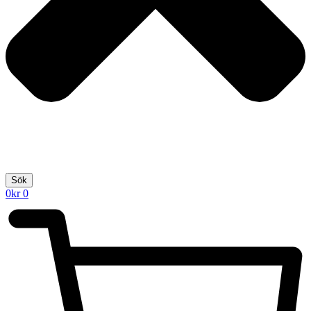
Sök
0
kr
0