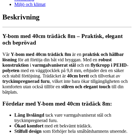
Miljö och klimat
Beskrivning
Y-bom med 40cm trädäck 8m – Praktisk, elegant
och beprövad
Vår
Y-bom med 40cm trädäck 8m
är en
praktisk och hållbar
lösning
för att förtöja din båt vid bryggan. Med en
robust
konstruktion
i
varmgalvaniserat stål
och en
flytkropp i PEHD-
polyeten
med en väggtjocklek på 9,8 mm, erbjuder den en säker
och stabil förtöjning. Trädäcket är
40cm brett
och tillverkat av
tryckimpregnerad furu
, vilket inte bara ökar tillgängligheten och
komforten utan också tillför en
stilren och elegant touch
till din
båtplats.
Fördelar med Y-bom med 40cm trädäck 8m:
Lång livslängd
tack vare varmgalvaniserat stål och
tryckimpregnerad furu.
Ökad komfort
med ett bekvämt trädäck.
Stilfull design
som förhöjer hela småbåtshamnens utseende.