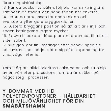
förankringsinfästning.
13. När du backar ut båten, följ plankans riktning tills
kättingen är sträckt och sänk sedan ner ankaret.
14. Upprepa processen för andra sidan och
eventuella ytterligare bryggsektioner.
15. Justera bryggans position så att allt är i linje och
spänn kättingarna lagom mycket.
16. Skruva tillbaka de lösa plankorna och se till att allt
sitter säkert.
17. Slutligen, gör finjusteringar efter behov, speciellt
när ankaret har börjat sätta sig efter exponering för
vind, vågor eller is.
Kom ihåg att alltid prioritera säkerheten och ta hjälp
av en vän eller professionell om du är osäker på
något steg i processen.
Y-BOMMAR MED HD-
POLYETENPONTONER – HÅLLBARHET
OCH MILJÖVÄNLIGHET FÖR DIN
SMÅBÅTSHAMN