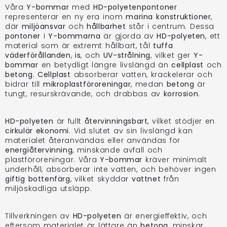
Våra
Y-bommar
med
HD-polyetenpontoner
representerar en ny era inom
marina konstruktioner
,
där
miljöansvar
och
hållbarhet
står i centrum. Dessa
pontoner
i
Y-bommarna
är gjorda av
HD-polyeten
, ett
material som är extremt hållbart, tål
tuffa
väderförållanden
,
is
, och
UV-strålning
, vilket ger
Y-
bommar
en betydligt längre livslängd än
cellplast
och
betong
.
Cellplast
absorberar vatten, krackelerar och
bidrar till
mikroplastföroreningar
, medan
betong
är
tungt, resurskrävande, och drabbas av
korrosion
.
HD-polyeten
är fullt
återvinningsbart
, vilket stödjer en
cirkulär ekonomi
. Vid slutet av sin livslängd kan
materialet återanvändas eller användas för
energiåtervinning
, minskande avfall och
plastföroreningar. Våra
Y-bommar
kräver minimalt
underhåll, absorberar inte vatten, och behöver ingen
giftig bottenfärg
, vilket skyddar
vattnet
från
miljöskadliga utsläpp.
Tillverkningen av
HD-polyeten
är energieffektiv, och
eftersom materialet är lättare än
betong
, minskar