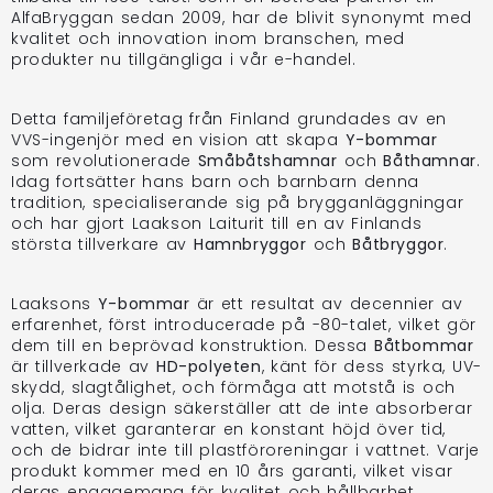
AlfaBryggan sedan 2009, har de blivit synonymt med
kvalitet och innovation inom branschen, med
produkter nu tillgängliga i vår e-handel.
Detta familjeföretag från Finland grundades av en
VVS-ingenjör med en vision att skapa
Y-bommar
som revolutionerade
Småbåtshamnar
och
Båthamnar
.
Idag fortsätter hans barn och barnbarn denna
tradition, specialiserande sig på brygganläggningar
och har gjort Laakson Laiturit till en av Finlands
största tillverkare av
Hamnbryggor
och
Båtbryggor
.
Laaksons
Y-bommar
är ett resultat av decennier av
erfarenhet, först introducerade på -80-talet, vilket gör
dem till en beprövad konstruktion. Dessa
Båtbommar
är tillverkade av
HD-polyeten
, känt för dess styrka, UV-
skydd, slagtålighet, och förmåga att motstå is och
olja. Deras design säkerställer att de inte absorberar
vatten, vilket garanterar en konstant höjd över tid,
och de bidrar inte till plastföroreningar i vattnet. Varje
produkt kommer med en 10 års garanti, vilket visar
deras engagemang för kvalitet och hållbarhet.