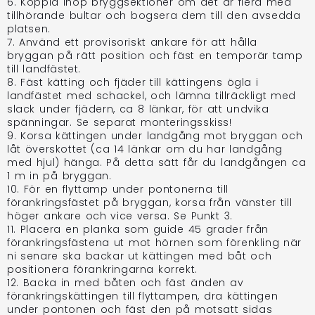
6. Koppla ihop bryggsektioner om det är flera med
tillhörande bultar och bogsera dem till den avsedda
platsen.
7. Använd ett provisoriskt ankare för att hålla
bryggan på rätt position och fäst en temporär tamp
till landfästet.
8. Fäst kätting och fjäder till kättingens ögla i
landfästet med schackel, och lämna tillräckligt med
slack under fjädern, ca 8 länkar, för att undvika
spänningar. Se separat monteringsskiss!
9. Korsa kättingen under landgång mot bryggan och
låt överskottet (ca 14 länkar om du har landgång
med hjul) hänga. På detta sätt får du landgången ca
1 m in på bryggan.
10. För en flyttamp under pontonerna till
förankringsfästet på bryggan, korsa från vänster till
höger ankare och vice versa. Se Punkt 3.
11. Placera en planka som guide 45 grader från
förankringsfästena ut mot hörnen som förenkling när
ni senare ska backar ut kättingen med båt och
positionera förankringarna korrekt.
12. Backa in med båten och fäst änden av
förankringskättingen till flyttampen, dra kättingen
under pontonen och fäst den på motsatt sidas