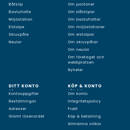
Båtslip
Om pontoner
Bastuflotte
Om båtslipar
Miljöstation
Om bastuflottar
Elstolpe
Om miljöstationer
Skruvpåle
Om elstolpar
Neular
Om skruvpålar
Om neular
Om företaget och
webbplatsen
Nyheter
DITT KONTO
KÖP & KONTO
SE...
LÄS OM...
Kontouppgifter
Om konto
Beställningar
Integritetspolicy
Adresser
Frakt
Glömt lösenordet
Köp & betalning
Allmänna villkor