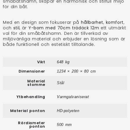
småbåtshamn, skapar en harmonisk och stilfull miljö
för din båt.
Med en design som fokuserar på
hållbarhet
,
komfort
,
och
stil
, är
Y-bom med 70cm trädäck 12m
ett utmärkt
val för din småbåtshamn. Den är tillverkad av
miljövänliga material och erbjuder en lösning som är
både funktionell och estetiskt tilltalande.
Vikt
648 kg
Dimensioner
1234 × 200 × 80 cm
Material
Stål
stomme
Ytbehandling
Varmgalvaniserat
Material ponton
HD-polyeten
Rördiameter
500 mm
ponton