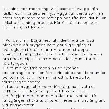
Lossning och montering: Att lossa en brygga från
lastbil och montera en flytbrygga kan verka som en
stor uppgift, men med rätt tips och råd kan det bli en
enkel och smidig process. Här är några steg som
hjälper dig att lyckas:
1. På lastbilen -Börja med att identifiera de lösa
plankorna på bryggan som ger dig tillgång till
tvärreglarna för att kunna lyfta med stroppar.
2. Använd långgafflar för att lyfta under pontonerna
om nödvändigt, eftersom de är designade för att
tåla tyngden.
3. Om möjligt, fäst redan nu en flytande
presenninglina mellan förankringsfästena i kors under
pontonerna ut till hörnen för att förbereda för
förankringen senare.
4. Lossa bryggsektionerna försiktigt ner i vattnet.
5. Placera landgången på rätt brygga, med
ledgångjärn mot land och hjulen mot vattnet. Låt
landgången sticka ut cirka en meter om det är grunt
vid strandkanten.