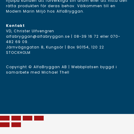
hjälpa kunden att förverkliga sin dröm eller att hitta den
rätta produkten för deras behov. Välkommen till en
Modern Marin Miljö hos AlfaBryggan.
Kontakt
VD, Christer Ulfvengren
alfabryggan@alfabryggan.se
|
08-39 16 72
eller
070-
482 69 09
.
Järnvägsgatan 8, Kungsör | Box 90154, 120 22
STOCKHOLM
Copyright © AlfaBryggan AB | Webbplatsen byggd i
samarbete med
Michael Thell