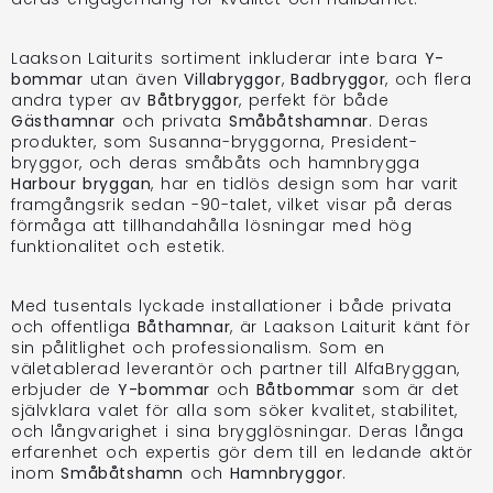
Laakson Laiturits sortiment inkluderar inte bara
Y-
bommar
utan även
Villabryggor
,
Badbryggor
, och flera
andra typer av
Båtbryggor
, perfekt för både
Gästhamnar
och privata
Småbåtshamnar
. Deras
produkter, som Susanna-bryggorna, President-
bryggor, och deras småbåts och hamnbrygga
Harbour bryggan
, har en tidlös design som har varit
framgångsrik sedan -90-talet, vilket visar på deras
förmåga att tillhandahålla lösningar med hög
funktionalitet och estetik.
Med tusentals lyckade installationer i både privata
och offentliga
Båthamnar
, är Laakson Laiturit känt för
sin pålitlighet och professionalism. Som en
väletablerad leverantör och partner till AlfaBryggan,
erbjuder de
Y-bommar
och
Båtbommar
som är det
självklara valet för alla som söker kvalitet, stabilitet,
och långvarighet i sina brygglösningar. Deras långa
erfarenhet och expertis gör dem till en ledande aktör
inom
Småbåtshamn
och
Hamnbryggor
.