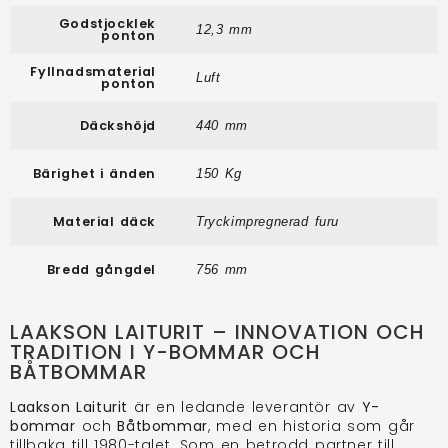
Godstjocklek
12,3 mm
ponton
Fyllnadsmaterial
Luft
ponton
Däckshöjd
440 mm
Bärighet i änden
150 Kg
Material däck
Tryckimpregnerad furu
Bredd gångdel
756 mm
LAAKSON LAITURIT – INNOVATION OCH
TRADITION I Y-BOMMAR OCH
BÅTBOMMAR
Laakson Laiturit
är en ledande leverantör av
Y-
bommar
och
Båtbommar
, med en historia som går
tillbaka till 1980-talet. Som en betrodd partner till