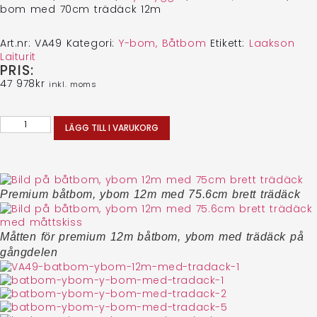
bom med 70cm trädäck 12m
Art.nr:
VA49
Kategori:
Y-bom, Båtbom
Etikett:
Laakson
Laiturit
PRIS:
47 978
kr
inkl. moms
LÄGG TILL I VARUKORG
Premium båtbom, ybom 12m med 75.6cm brett trädäck
Måtten för premium 12m båtbom, ybom med trädäck på
gångdelen