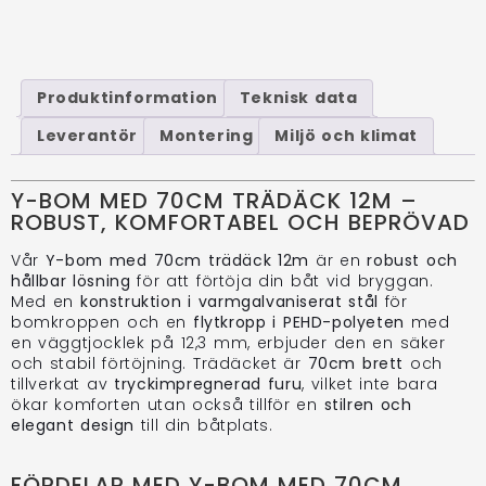
Produktinformation
Teknisk data
Leverantör
Montering
Miljö och klimat
Y-BOM MED 70CM TRÄDÄCK 12M –
ROBUST, KOMFORTABEL OCH BEPRÖVAD
Vår
Y-bom med 70cm trädäck 12m
är en
robust och
hållbar lösning
för att förtöja din båt vid bryggan.
Med en
konstruktion i varmgalvaniserat stål
för
bomkroppen och en
flytkropp i PEHD-polyeten
med
en väggtjocklek på 12,3 mm, erbjuder den en säker
och stabil förtöjning. Trädäcket är
70cm brett
och
tillverkat av
tryckimpregnerad furu
, vilket inte bara
ökar komforten utan också tillför en
stilren och
elegant design
till din båtplats.
FÖRDELAR MED Y-BOM MED 70CM