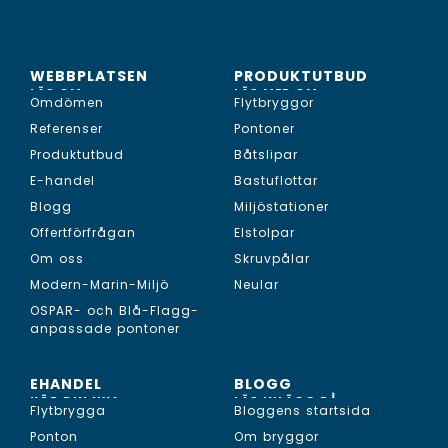
WEBBPLATSEN
PRODUKTUTBUD
LÄS OM...
LÄS MER OM...
Omdömen
Flytbryggor
Referenser
Pontoner
Produktutbud
Båtslipar
E-handel
Bastuflottar
Blogg
Miljöstationer
Offertförfrågan
Elstolpar
Om oss
Skruvpålar
Modern-Marin-Miljö
Neular
OSPAR- och Blå-Flagg-
anpassade pontoner
EHANDEL
BLOGG
KÖP DIN NYA...
LÄS INLÄGG PÅ...
Flytbrygga
Bloggens startsida
Ponton
Om bryggor