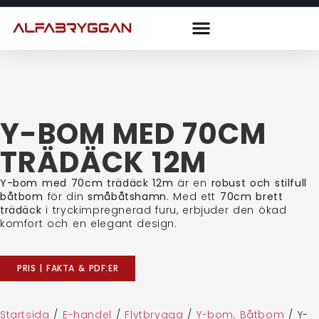
Y-BOM MED 70CM
TRÄDÄCK 12M
Y-bom med 70cm trädäck 12m
är en
robust och stilfull
båtbom
för din
småbåtshamn
. Med ett
70cm brett
trädäck
i tryckimpregnerad furu, erbjuder den ökad
komfort och en elegant design.
PRIS | FAKTA & PDF:ER
Startsida
/
E-handel
/
Flytbrygga
/
Y-bom, Båtbom
/
Y-