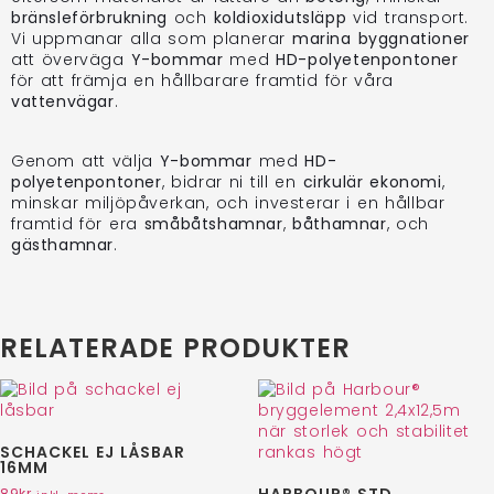
bränsleförbrukning
och
koldioxidutsläpp
vid transport.
Vi uppmanar alla som planerar
marina byggnationer
att överväga
Y-bommar
med
HD-polyetenpontoner
för att främja en hållbarare framtid för våra
vattenvägar
.
Genom att välja
Y-bommar
med
HD-
polyetenpontoner
, bidrar ni till en
cirkulär ekonomi
,
minskar miljöpåverkan, och investerar i en hållbar
framtid för era
småbåtshamnar
,
båthamnar
, och
gästhamnar
.
RELATERADE PRODUKTER
SCHACKEL EJ LÅSBAR
16MM
HARBOUR® STD
89
kr