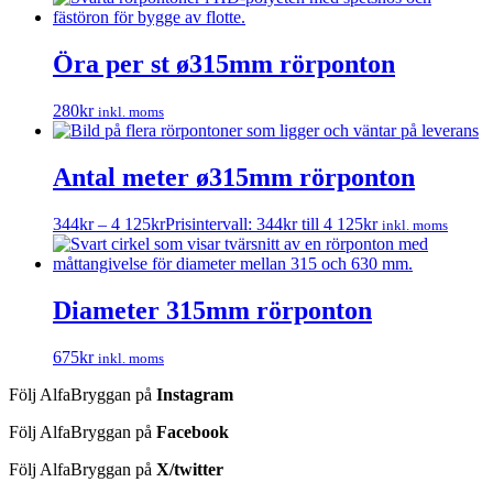
Öra per st ø315mm rörponton
280
kr
inkl. moms
Antal meter ø315mm rörponton
344
kr
–
4 125
kr
Prisintervall: 344kr till 4 125kr
inkl. moms
Diameter 315mm rörponton
675
kr
inkl. moms
Följ AlfaBryggan på
Instagram
Följ AlfaBryggan på
Facebook
Följ AlfaBryggan på
X/twitter