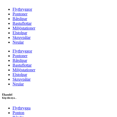
Flytbryggor
Pontoner
Båtslipar
Bastuflottar
Miljöstationer
Elstolpar
Skruvpålar
Neular
Flytbryggor
Pontoner
Båtslipar
Bastuflottar
Miljöstationer
Elstolpar
Skruvpålar
Neular
Ehandel
Köp din nya...
Flytbrygga
Ponton