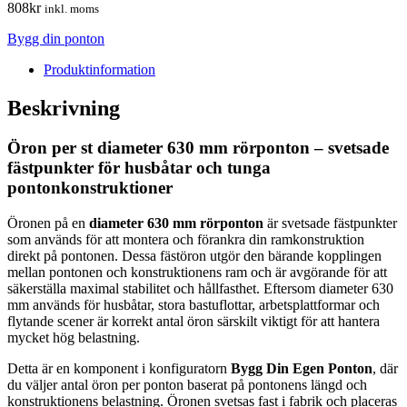
808
kr
inkl. moms
Bygg din ponton
Produktinformation
Beskrivning
Öron per st diameter 630 mm rörponton – svetsade
fästpunkter för husbåtar och tunga
pontonkonstruktioner
Öronen på en
diameter 630 mm rörponton
är svetsade fästpunkter
som används för att montera och förankra din ramkonstruktion
direkt på pontonen. Dessa fästöron utgör den bärande kopplingen
mellan pontonen och konstruktionens ram och är avgörande för att
säkerställa maximal stabilitet och hållfasthet. Eftersom diameter 630
mm används för husbåtar, stora bastuflottar, arbetsplattformar och
flytande scener är korrekt antal öron särskilt viktigt för att hantera
mycket hög belastning.
Detta är en komponent i konfiguratorn
Bygg Din Egen Ponton
, där
du väljer antal öron per ponton baserat på pontonens längd och
konstruktionens belastning. Öronen svetsas fast i fabrik och placeras