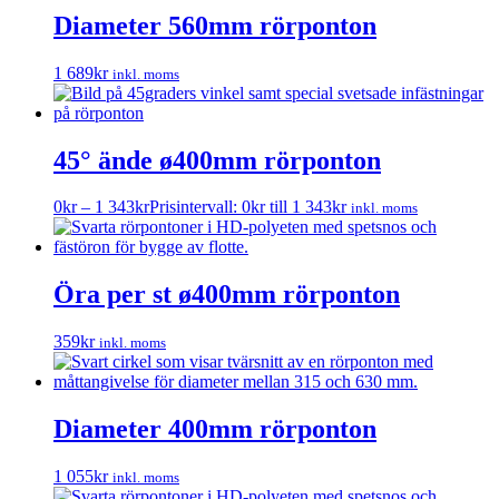
Diameter 560mm rörponton
1 689
kr
inkl. moms
45° ände ø400mm rörponton
0
kr
–
1 343
kr
Prisintervall: 0kr till 1 343kr
inkl. moms
Öra per st ø400mm rörponton
359
kr
inkl. moms
Diameter 400mm rörponton
1 055
kr
inkl. moms