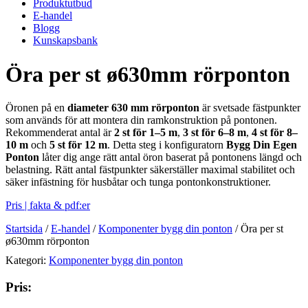
Produktutbud
E-handel
Blogg
Kunskapsbank
Öra per st ø630mm rörponton
Öronen på en
diameter 630 mm rörponton
är svetsade fästpunkter
som används för att montera din ramkonstruktion på pontonen.
Rekommenderat antal är
2 st för 1–5 m
,
3 st för 6–8 m
,
4 st för 8–
10 m
och
5 st för 12 m
. Detta steg i konfiguratorn
Bygg Din Egen
Ponton
låter dig ange rätt antal öron baserat på pontonens längd och
belastning. Rätt antal fästpunkter säkerställer maximal stabilitet och
säker infästning för husbåtar och tunga pontonkonstruktioner.
Pris | fakta & pdf:er
Startsida
/
E-handel
/
Komponenter bygg din ponton
/
Öra per st
ø630mm rörponton
Kategori:
Komponenter bygg din ponton
Pris: