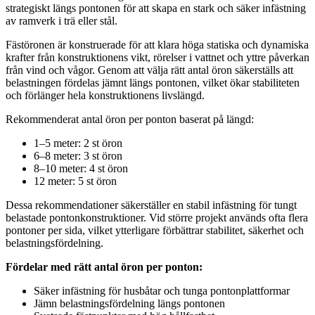
strategiskt längs pontonen för att skapa en stark och säker infästning
av ramverk i trä eller stål.
Fästöronen är konstruerade för att klara höga statiska och dynamiska
krafter från konstruktionens vikt, rörelser i vattnet och yttre påverkan
från vind och vågor. Genom att välja rätt antal öron säkerställs att
belastningen fördelas jämnt längs pontonen, vilket ökar stabiliteten
och förlänger hela konstruktionens livslängd.
Rekommenderat antal öron per ponton baserat på längd:
1–5 meter: 2 st öron
6–8 meter: 3 st öron
8–10 meter: 4 st öron
12 meter: 5 st öron
Dessa rekommendationer säkerställer en stabil infästning för tungt
belastade pontonkonstruktioner. Vid större projekt används ofta flera
pontoner per sida, vilket ytterligare förbättrar stabilitet, säkerhet och
belastningsfördelning.
Fördelar med rätt antal öron per ponton:
Säker infästning för husbåtar och tunga pontonplattformar
Jämn belastningsfördelning längs pontonen