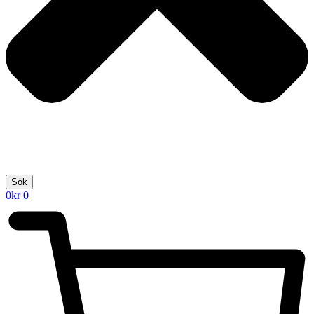
Sök
0
kr
0