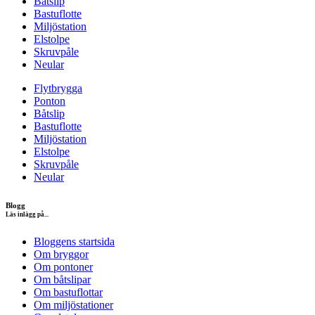
Båtslip
Bastuflotte
Miljöstation
Elstolpe
Skruvpåle
Neular
Flytbrygga
Ponton
Båtslip
Bastuflotte
Miljöstation
Elstolpe
Skruvpåle
Neular
Blogg
Läs inlägg på...
Bloggens startsida
Om bryggor
Om pontoner
Om båtslipar
Om bastuflottar
Om miljöstationer