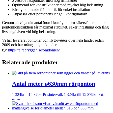
Svetsade fästpunkter med hög hållfasthet
Optimerad för konstruktioner med mycket hög belastning
Färdigmonterade från fabrik för enkel installation
Anpassas efter pontonens längd i konfiguratorn
Genom att välja rätt antal öron i konfiguratorn säkerställer du att din
pontonkonstruktion får maximal stabilitet, säker infästning och lång
livslängd även vid hög belastning.
Vi har levererat pontoner och flytbryggor över hela landet sedan
2009 och har många nöjda kunder:
👉
https://alfabryggan.se/omdomen/
Relaterade produkter
Antal meter ø630mm rörponton
1 324
kr
–
15 879
kr
Prisintervall: 1 324kr till 15 879kr
inkl.
moms