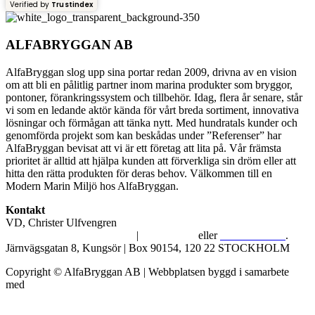
Verified by
Trustindex
ALFABRYGGAN AB
AlfaBryggan slog upp sina portar redan 2009, drivna av en vision
om att bli en pålitlig partner inom marina produkter som bryggor,
pontoner, förankringssystem och tillbehör. Idag, flera år senare, står
vi som en ledande aktör kända för vårt breda sortiment, innovativa
lösningar och förmågan att tänka nytt. Med hundratals kunder och
genomförda projekt som kan beskådas under ”Referenser” har
AlfaBryggan bevisat att vi är ett företag att lita på. Vår främsta
prioritet är alltid att hjälpa kunden att förverkliga sin dröm eller att
hitta den rätta produkten för deras behov. Välkommen till en
Modern Marin Miljö hos AlfaBryggan.
Kontakt
VD, Christer Ulfvengren
alfabryggan@alfabryggan.se
|
08-39 16 72
eller
070-482 69 09
.
Järnvägsgatan 8, Kungsör | Box 90154, 120 22 STOCKHOLM
Copyright © AlfaBryggan AB | Webbplatsen byggd i samarbete
med
Michael Thell