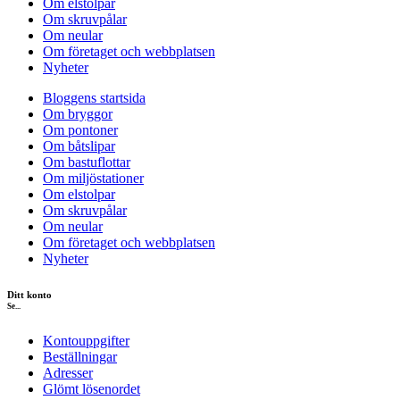
Om elstolpar
Om skruvpålar
Om neular
Om företaget och webbplatsen
Nyheter
Bloggens startsida
Om bryggor
Om pontoner
Om båtslipar
Om bastuflottar
Om miljöstationer
Om elstolpar
Om skruvpålar
Om neular
Om företaget och webbplatsen
Nyheter
Ditt konto
Se...
Kontouppgifter
Beställningar
Adresser
Glömt lösenordet