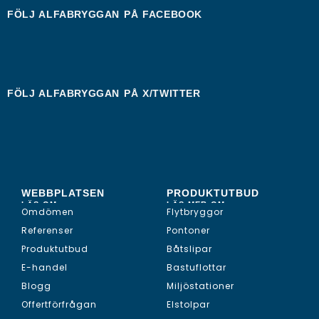
FÖLJ ALFABRYGGAN PÅ
FACEBOOK
FÖLJ ALFABRYGGAN PÅ
X/TWITTER
WEBBPLATSEN
PRODUKTUTBUD
LÄS OM...
LÄS MER OM...
Omdömen
Flytbryggor
Referenser
Pontoner
Produktutbud
Båtslipar
E-handel
Bastuflottar
Blogg
Miljöstationer
Offertförfrågan
Elstolpar