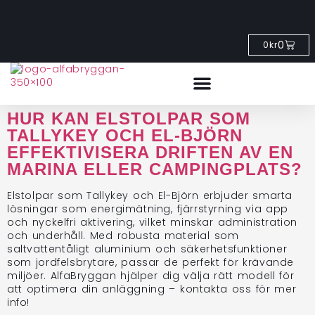
0
0
kr
HUR KAN ELSTOLPAR SOM
TALLYKEY OCH EL-BJÖRN
EFFEKTIVISERA DRIFTEN AV EN
MARINA ELLER CAMPINGPLATS?
Elstolpar som Tallykey och El-Björn erbjuder smarta
lösningar som energimätning, fjärrstyrning via app
och nyckelfri aktivering, vilket minskar administration
och underhåll. Med robusta material som
saltvattentåligt aluminium och säkerhetsfunktioner
som jordfelsbrytare, passar de perfekt för krävande
miljöer. AlfaBryggan hjälper dig välja rätt modell för
att optimera din anläggning – kontakta oss för mer
info!