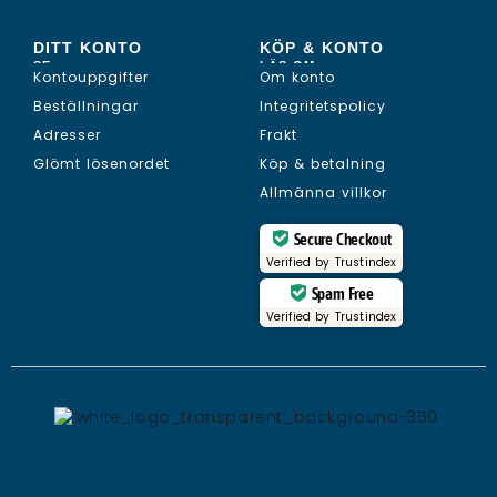
DITT KONTO
KÖP & KONTO
SE...
LÄS OM...
Kontouppgifter
Om konto
Beställningar
Integritetspolicy
Adresser
Frakt
Glömt lösenordet
Köp & betalning
Allmänna villkor
Secure Checkout
Verified by
Trustindex
Spam Free
Verified by
Trustindex