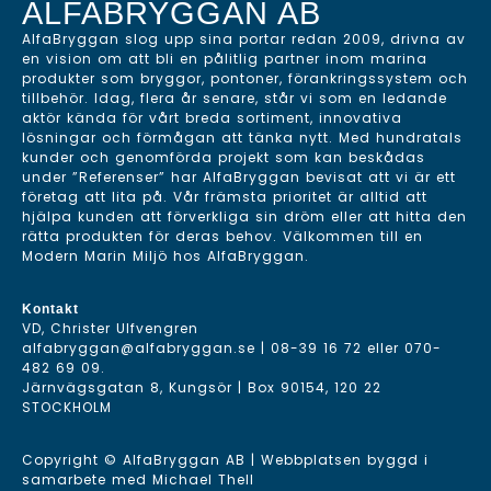
ALFABRYGGAN AB
AlfaBryggan slog upp sina portar redan 2009, drivna av
en vision om att bli en pålitlig partner inom marina
produkter som bryggor, pontoner, förankringssystem och
tillbehör. Idag, flera år senare, står vi som en ledande
aktör kända för vårt breda sortiment, innovativa
lösningar och förmågan att tänka nytt. Med hundratals
kunder och genomförda projekt som kan beskådas
under ”Referenser” har AlfaBryggan bevisat att vi är ett
företag att lita på. Vår främsta prioritet är alltid att
hjälpa kunden att förverkliga sin dröm eller att hitta den
rätta produkten för deras behov. Välkommen till en
Modern Marin Miljö hos AlfaBryggan.
Kontakt
VD, Christer Ulfvengren
alfabryggan@alfabryggan.se
|
08-39 16 72
eller
070-
482 69 09
.
Järnvägsgatan 8, Kungsör | Box 90154, 120 22
STOCKHOLM
Copyright © AlfaBryggan AB | Webbplatsen byggd i
samarbete med
Michael Thell