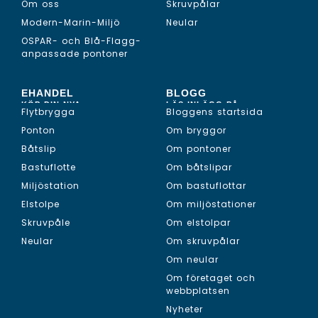
Om oss
Skruvpålar
Modern-Marin-Miljö
Neular
OSPAR- och Blå-Flagg-
anpassade pontoner
EHANDEL
BLOGG
KÖP DIN NYA...
LÄS INLÄGG PÅ...
Flytbrygga
Bloggens startsida
Ponton
Om bryggor
Båtslip
Om pontoner
Bastuflotte
Om båtslipar
Miljöstation
Om bastuflottar
Elstolpe
Om miljöstationer
Skruvpåle
Om elstolpar
Neular
Om skruvpålar
Om neular
Om företaget och
webbplatsen
Nyheter