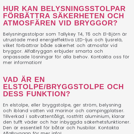
HUR KAN BELYSNINGSSTOLPAR
FÖRBÄTTRA SÄKERHETEN OCH
ATMOSFÄREN VID BRYGGOR?
Belysningsstolpar som Tallykey T4, T6 och El-Björn är
utrustade med energieffektiva LED-ljus och ljusrelä,
vilket förbättrar både säkerhet och atmosfär vid
bryggor. AlfaBryggan erbjuder smarta och
anpassade lösningar för alla behov. Kontakta oss för
mer information!
VAD ÄR EN
ELSTOLPE/BRYGGSTOLPE OCH
DESS FUNKTION?
En elstolpe, eller bryggstolpe, ger ström, belysning
och ibland vatten vid marinor och campingplatser.
Tillverkad i saltvattentåligt, rostfritt aluminium, klarar
den tufft väder och har inbyggda säkerhetsfunktioner.
Den är essentiell för båtar och husbilar. Kontakta
AlfaBryggan för mer info!