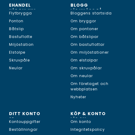
EHANDEL
BLOGG
KÖP DIN NYA...
LÄS INLÄGG PÅ...
Flytbrygga
Bloggens startsida
Ponton
Om bryggor
Båtslip
Om pontoner
Bastuflotte
Om båtslipar
Miljöstation
Om bastuflottar
Elstolpe
Om miljöstationer
Skruvpåle
Om elstolpar
Neular
Om skruvpålar
Om neular
Om företaget och
webbplatsen
Nyheter
DITT KONTO
KÖP & KONTO
SE...
LÄS OM...
Kontouppgifter
Om konto
Beställningar
Integritetspolicy