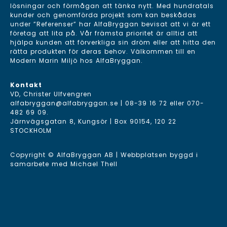
lösningar och förmågan att tänka nytt. Med hundratals
kunder och genomförda projekt som kan beskådas
under ”Referenser” har AlfaBryggan bevisat att vi är ett
företag att lita på. Vår främsta prioritet är alltid att
hjälpa kunden att förverkliga sin dröm eller att hitta den
rätta produkten för deras behov. Välkommen till en
Modern Marin Miljö hos AlfaBryggan.
Kontakt
VD, Christer Ulfvengren
alfabryggan@alfabryggan.se
|
08-39 16 72
eller
070-
482 69 09
.
Järnvägsgatan 8, Kungsör | Box 90154, 120 22
STOCKHOLM
Copyright © AlfaBryggan AB | Webbplatsen byggd i
samarbete med
Michael Thell