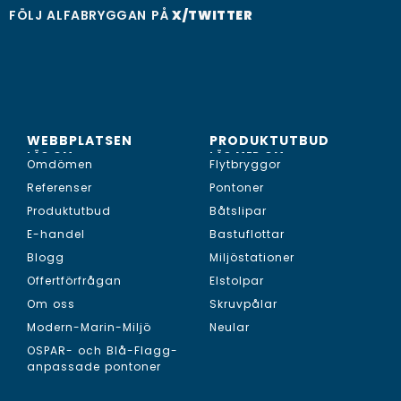
FÖLJ ALFABRYGGAN PÅ
X/TWITTER
WEBBPLATSEN
PRODUKTUTBUD
LÄS OM...
LÄS MER OM...
Omdömen
Flytbryggor
Referenser
Pontoner
Produktutbud
Båtslipar
E-handel
Bastuflottar
Blogg
Miljöstationer
Offertförfrågan
Elstolpar
Om oss
Skruvpålar
Modern-Marin-Miljö
Neular
OSPAR- och Blå-Flagg-
anpassade pontoner