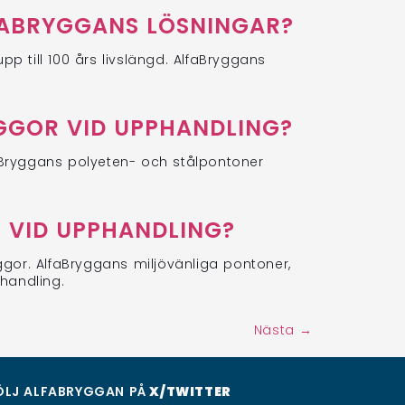
FABRYGGANS LÖSNINGAR?
p till 100 års livslängd. AlfaBryggans
GGOR VID UPPHANDLING?
faBryggans polyeten- och stålpontoner
 VID UPPHANDLING?
or. AlfaBryggans miljövänliga pontoner,
handling.
Nästa
→
ÖLJ ALFABRYGGAN PÅ
X/TWITTER