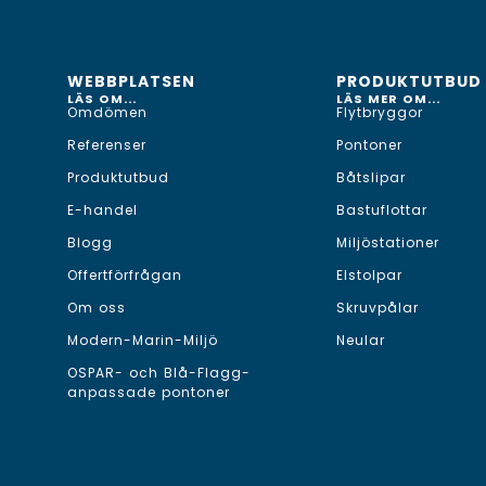
WEBBPLATSEN
PRODUKTUTBUD
LÄS OM...
LÄS MER OM...
Omdömen
Flytbryggor
Referenser
Pontoner
Produktutbud
Båtslipar
E-handel
Bastuflottar
Blogg
Miljöstationer
Offertförfrågan
Elstolpar
Om oss
Skruvpålar
Modern-Marin-Miljö
Neular
OSPAR- och Blå-Flagg-
anpassade pontoner