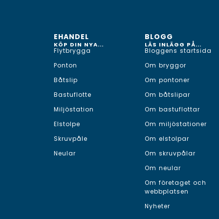
EHANDEL
BLOGG
KÖP DIN NYA...
LÄS INLÄGG PÅ...
Flytbrygga
Bloggens startsida
Ponton
Om bryggor
Båtslip
Om pontoner
Bastuflotte
Om båtslipar
Miljöstation
Om bastuflottar
Elstolpe
Om miljöstationer
Skruvpåle
Om elstolpar
Neular
Om skruvpålar
Om neular
Om företaget och
webbplatsen
Nyheter