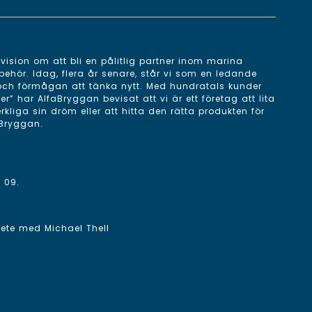
ision om att bli en pålitlig partner inom marina
behör. Idag, flera år senare, står vi som en ledande
 och förmågan att tänka nytt. Med hundratals kunder
 har AlfaBryggan bevisat att vi är ett företag att lita
erkliga sin dröm eller att hitta den rätta produkten för
aBryggan.
 09
.
rbete med
Michael Thell