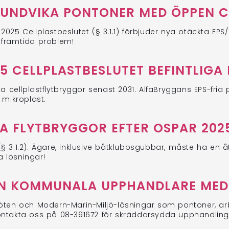
UNDVIKA PONTONER MED ÖPPEN C
25 Cellplastbeslutet (§ 3.1.1) förbjuder nya otäckta EPS/
 framtida problem!
5 CELLPLASTBESLUTET BEFINTLIGA
a cellplastflytbryggor senast 2031. AlfaBryggans EPS-fria
 mikroplast.
 FLYTBRYGGOR EFTER OSPAR 2025
 (§ 3.1.2). Ägare, inklusive båtklubbsgubbar, måste ha en å
a lösningar!
N KOMMUNALA UPPHANDLARE MED
ten och Modern-Marin-Miljö-lösningar som pontoner, arbe
ontakta oss på 08-391672 för skräddarsydda upphandling