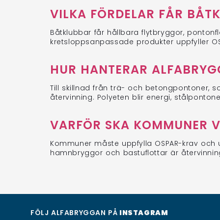
VILKA FÖRDELAR FÅR BÅT
Båtklubbar får hållbara flytbryggor, pontonf
kretsloppsanpassade produkter uppfyller O
HUR HANTERAR ALFABRYG
Till skillnad från trä- och betongpontoner,
återvinning. Polyeten blir energi, stålponto
VARFÖR SKA KOMMUNER V
Kommuner måste uppfylla OSPAR-krav och un
hamnbryggor och bastuflottar är återvinnin
FÖLJ ALFABRYGGAN PÅ
INSTAGRAM