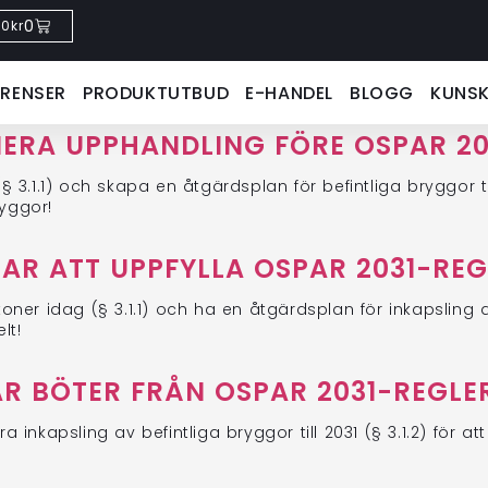
0
0
kr
ERENSER
PRODUKTUTBUD
E-HANDEL
BLOGG
KUNS
ERA UPPHANDLING FÖRE OSPAR 2
.1.1) och skapa en åtgärdsplan för befintliga bryggor till
ryggor!
AR ATT UPPFYLLA OSPAR 2031-REG
r idag (§ 3.1.1) och ha en åtgärdsplan för inkapsling av be
lt!
R BÖTER FRÅN OSPAR 2031-REGLE
a inkapsling av befintliga bryggor till 2031 (§ 3.1.2) för a