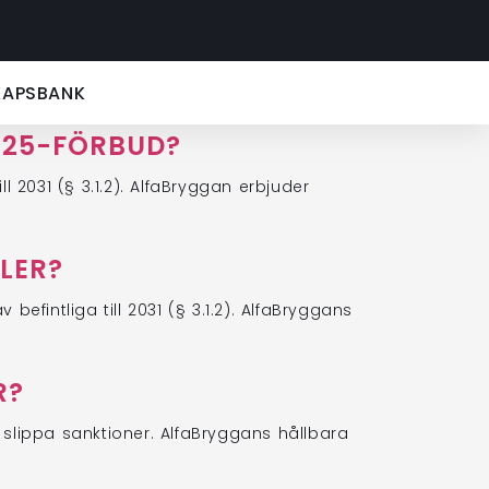
KAPSBANK
025-FÖRBUD?
 2031 (§ 3.1.2). AlfaBryggan erbjuder
LER?
fintliga till 2031 (§ 3.1.2). AlfaBryggans
R?
tt slippa sanktioner. AlfaBryggans hållbara