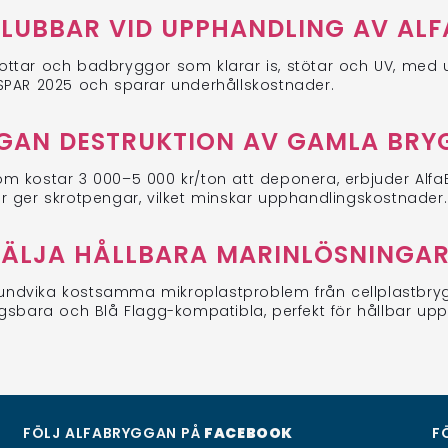
KLUBBAR VID UPPHANDLING AV AL
lottar och badbryggor som klarar is, stötar och UV, med up
SPAR 2025 och sparar underhållskostnader.
GAN DESTRUKTION AV GAMLA BRY
 som kostar 3 000–5 000 kr/ton att deponera, erbjuder Al
ner ger skrotpengar, vilket minskar upphandlingskostnader.
ÄLJA HÅLLBARA MARINLÖSNINGAR
dvika kostsamma mikroplastproblem från cellplastbrygg
gsbara och Blå Flagg-kompatibla, perfekt för hållbar upp
FÖLJ ALFABRYGGAN PÅ
FACEBOOK
F