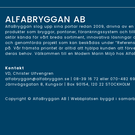
ALFABRYGGAN AB
AlfaBryggan slog upp sina portar redan 2009, drivna av en v
produkter som bryggor, pontoner, förankringssystem och till
aktör kända för vårt breda sortiment, innovativa lösningar
och genomförda projekt som kan beskådas under ”Referenser”
på. Vår främsta prioritet är alltid att hjälpa kunden att förv
deras behov. Välkommen till en Modern Marin Miljö hos Alf
Kontakt
VD, Christer Ulfvengren
alfabryggan@alfabryggan.se
|
08-39 16 72
eller
070-482 69
Järnvägsgatan 8, Kungsör | Box 90154, 120 22 STOCKHOLM
Copyright © AlfaBryggan AB | Webbplatsen byggd i sama