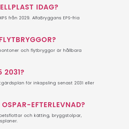
ELLPLAST IDAG?
XPS från 2029. AlfaBryggans EPS-fria
 FLYTBRYGGOR?
 pontoner och flytbryggor är hållbara
 2031?
tgärdsplan för inkapsling senast 2031 eller
 OSPAR-EFTERLEVNAD?
tsflottar och kätting, bryggstolpar,
splaner.