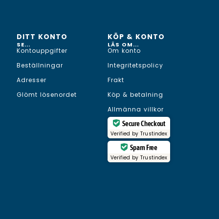
DITT KONTO
KÖP & KONTO
SE...
LÄS OM...
Kontouppgifter
Om konto
Beställningar
Integritetspolicy
Adresser
Frakt
Glömt lösenordet
Köp & betalning
Allmänna villkor
Secure Checkout
Verified by
Trustindex
Spam Free
Verified by
Trustindex