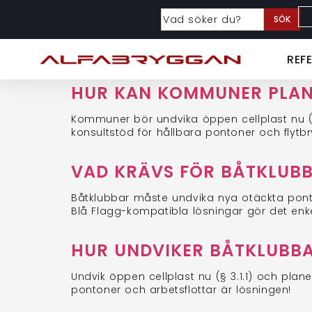
SÖK
REF
HUR KAN KOMMUNER PLAN
Kommuner bör undvika öppen cellplast nu (§ 3
konsultstöd för hållbara pontoner och flytb
VAD KRÄVS FÖR BÅTKLUBB
Båtklubbar måste undvika nya otäckta pontone
Blå Flagg-kompatibla lösningar gör det enke
HUR UNDVIKER BÅTKLUBBA
Undvik öppen cellplast nu (§ 3.1.1) och planer
pontoner och arbetsflottar är lösningen!