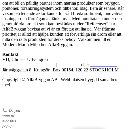
om att bli en pålitlig partner inom marina produkter som bryggor,
pontoner, förankringssystem och tillbehör. Idag, flera år senare, står
vi som en ledande aktör kända för vårt breda sortiment, innovativa
lösningar och förmågan att tänka nytt. Med hundratals kunder och
genomförda projekt som kan beskådas under ”Referenser” har
AlfaBryggan bevisat att vi är ett företag att lita på. Vår främsta
prioritet är alltid att hjälpa kunden att förverkliga sin dröm eller att
hitta den rätta produkten för deras behov. Välkommen till en
Modern Marin Miljö hos AlfaBryggan.
Kontakt
VD, Christer Ulfvengren
alfabryggan@alfabryggan.se
|
08-39 16 72
eller
070-482 69 09
.
Järnvägsgatan 8, Kungsör | Box 90154, 120 22 STOCKHOLM
Copyright © AlfaBryggan AB | Webbplatsen byggd i samarbete
med
Michael Thell
Do you
want to
hide this
popup?