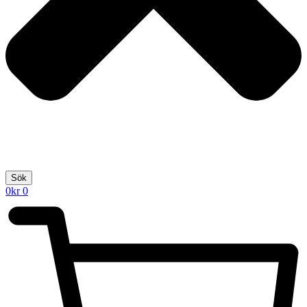
Sök
0
kr
0