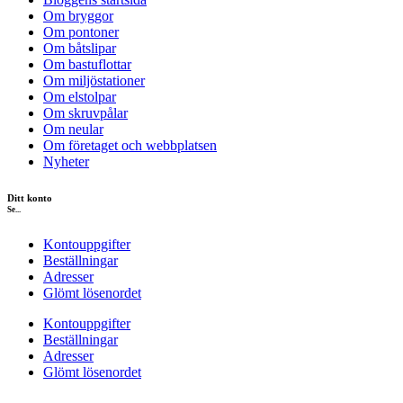
Om bryggor
Om pontoner
Om båtslipar
Om bastuflottar
Om miljöstationer
Om elstolpar
Om skruvpålar
Om neular
Om företaget och webbplatsen
Nyheter
Ditt konto
Se...
Kontouppgifter
Beställningar
Adresser
Glömt lösenordet
Kontouppgifter
Beställningar
Adresser
Glömt lösenordet