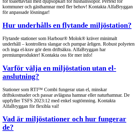
för toalettavfall med djupsopkärl för hushållssopor. Perfekt för
kommuner och gästhamnar med fler behov! Kontakta AlfaBryggan
för anpassade lösningar!
Hur underhålls en flytande miljöstation?
Flytande stationer som Harbour® Molok® kräver minimalt
underhåll – kontrollera slangar och pumpar årligen. Robust polyeten
och inga el-krav gör dem driftsäkra. AlfaBryggan har
premiumprodukter! Kontakta oss för mer info!
Varför välja en miljöstation utan el-
anslutning?
Stationer som RTI™ Combi fungerar utan el, minskar
driftskostnader och passar avlägsna hamnar eller naturhamnar. De
uppfyller TSFS 2023:12 med enkel sugtömning. Kontakta
AlfaBryggan för flexibla val!
Vad är miljöstationer och hur fungerar
de?