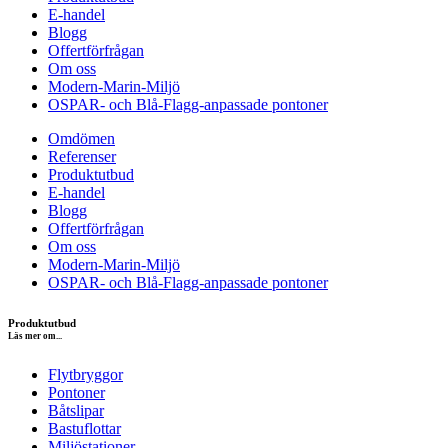
E-handel
Blogg
Offertförfrågan
Om oss
Modern-Marin-Miljö
OSPAR- och Blå-Flagg-anpassade pontoner
Omdömen
Referenser
Produktutbud
E-handel
Blogg
Offertförfrågan
Om oss
Modern-Marin-Miljö
OSPAR- och Blå-Flagg-anpassade pontoner
Produktutbud
Läs mer om...
Flytbryggor
Pontoner
Båtslipar
Bastuflottar
Miljöstationer