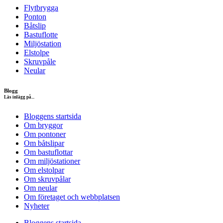
Flytbrygga
Ponton
Båtslip
Bastuflotte
Miljöstation
Elstolpe
Skruvpåle
Neular
Blogg
Läs inlägg på...
Bloggens startsida
Om bryggor
Om pontoner
Om båtslipar
Om bastuflottar
Om miljöstationer
Om elstolpar
Om skruvpålar
Om neular
Om företaget och webbplatsen
Nyheter
Bloggens startsida