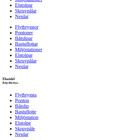
Elstolpar
Skruvpålar
Neular
Flytbryggor
Pontoner
Båtslipar
Bastuflottar
Miljöstationer
Elstolpar
Skruvpålar
Neular
Ehandel
Köp din nya...
Flytbrygga
Ponton
Båtslip
Bastuflotte
Miljöstation
Elstolpe
Skruvpåle
Neular