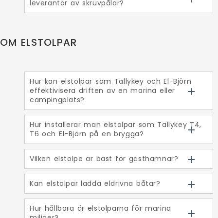
leverantör av skruvpålar?
OM ELSTOLPAR
Hur kan elstolpar som Tallykey och El-Björn
effektivisera driften av en marina eller
campingplats?
Hur installerar man elstolpar som Tallykey T4,
T6 och El-Björn på en brygga?
Vilken elstolpe är bäst för gästhamnar?
Kan elstolpar ladda eldrivna båtar?
Hur hållbara är elstolparna för marina
miljöer?