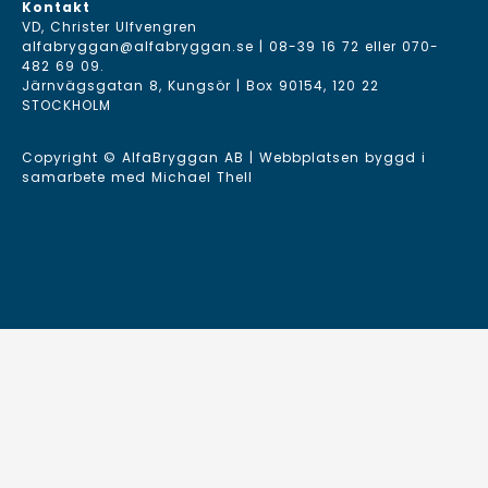
Kontakt
VD, Christer Ulfvengren
alfabryggan@alfabryggan.se
|
08-39 16 72
eller
070-
482 69 09
.
Järnvägsgatan 8, Kungsör | Box 90154, 120 22
STOCKHOLM
Copyright © AlfaBryggan AB | Webbplatsen byggd i
samarbete med
Michael Thell