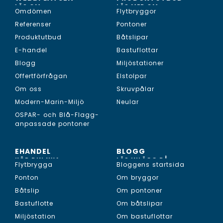
LÄS OM...
LÄS MER OM...
Omdömen
Flytbryggor
Referenser
Pontoner
Produktutbud
Båtslipar
E-handel
Bastuflottar
Blogg
Miljöstationer
Offertförfrågan
Elstolpar
Om oss
Skruvpålar
Modern-Marin-Miljö
Neular
OSPAR- och Blå-Flagg-
anpassade pontoner
EHANDEL
BLOGG
KÖP DIN NYA...
LÄS INLÄGG PÅ...
Flytbrygga
Bloggens startsida
Ponton
Om bryggor
Båtslip
Om pontoner
Bastuflotte
Om båtslipar
Miljöstation
Om bastuflottar