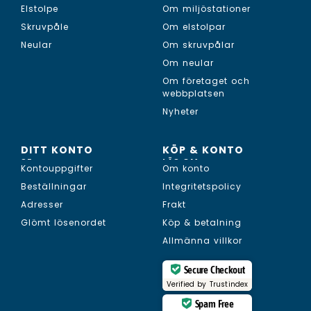
Elstolpe
Om miljöstationer
Skruvpåle
Om elstolpar
Neular
Om skruvpålar
Om neular
Om företaget och
webbplatsen
Nyheter
DITT KONTO
KÖP & KONTO
SE...
LÄS OM...
Kontouppgifter
Om konto
Beställningar
Integritetspolicy
Adresser
Frakt
Glömt lösenordet
Köp & betalning
Allmänna villkor
Secure Checkout
Verified by
Trustindex
Spam Free