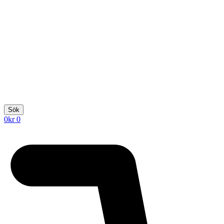
Sök
0
kr
0