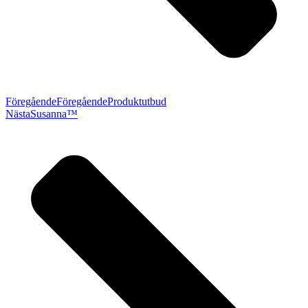
Föregående
Föregående
Produktutbud
Nästa
Susanna™