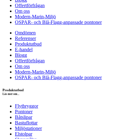
Offertförfrågan
Om oss
Modern-Marin-Miljö
OSPAR- och Blå-Flagg-anpassade pontoner
Omdömen
Referenser
Produktutbud
E-handel
Blogg
Offertförfrågan
Om oss
Modern-Marin-Miljö
OSPAR- och Blå-Flagg-anpassade pontoner
Produktutbud
Läs mer om...
Flytbryggor
Pontoner
Båtslipar
Bastuflottar
Miljöstationer
Elstolpar