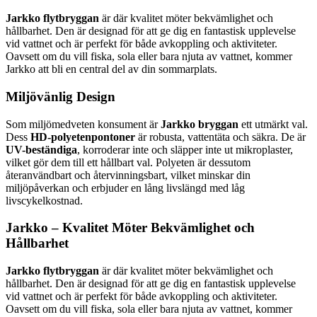
Jarkko flytbryggan
är där kvalitet möter bekvämlighet och
hållbarhet. Den är designad för att ge dig en fantastisk upplevelse
vid vattnet och är perfekt för både avkoppling och aktiviteter.
Oavsett om du vill fiska, sola eller bara njuta av vattnet, kommer
Jarkko att bli en central del av din sommarplats.
Miljövänlig Design
Som miljömedveten konsument är
Jarkko bryggan
ett utmärkt val.
Dess
HD-polyetenpontoner
är robusta, vattentäta och säkra. De är
UV-beständiga
, korroderar inte och släpper inte ut mikroplaster,
vilket gör dem till ett hållbart val. Polyeten är dessutom
återanvändbart och återvinningsbart, vilket minskar din
miljöpåverkan och erbjuder en lång livslängd med låg
livscykelkostnad.
Jarkko – Kvalitet Möter Bekvämlighet och
Hållbarhet
Jarkko flytbryggan
är där kvalitet möter bekvämlighet och
hållbarhet. Den är designad för att ge dig en fantastisk upplevelse
vid vattnet och är perfekt för både avkoppling och aktiviteter.
Oavsett om du vill fiska, sola eller bara njuta av vattnet, kommer