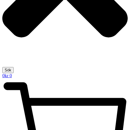
Sök
0
kr
0