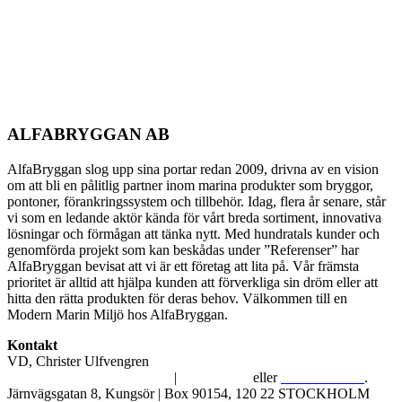
ALFABRYGGAN AB
AlfaBryggan slog upp sina portar redan 2009, drivna av en vision
om att bli en pålitlig partner inom marina produkter som bryggor,
pontoner, förankringssystem och tillbehör. Idag, flera år senare, står
vi som en ledande aktör kända för vårt breda sortiment, innovativa
lösningar och förmågan att tänka nytt. Med hundratals kunder och
genomförda projekt som kan beskådas under ”Referenser” har
AlfaBryggan bevisat att vi är ett företag att lita på. Vår främsta
prioritet är alltid att hjälpa kunden att förverkliga sin dröm eller att
hitta den rätta produkten för deras behov. Välkommen till en
Modern Marin Miljö hos AlfaBryggan.
Kontakt
VD, Christer Ulfvengren
alfabryggan@alfabryggan.se
|
08-39 16 72
eller
070-482 69 09
.
Järnvägsgatan 8, Kungsör | Box 90154, 120 22 STOCKHOLM