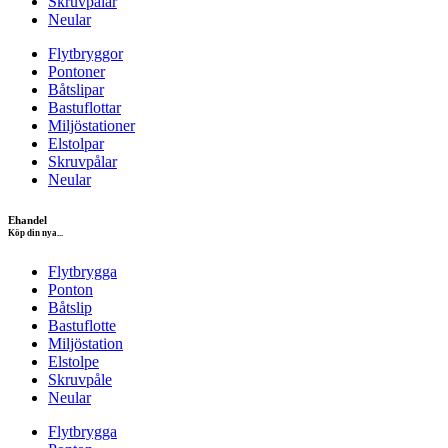
Skruvpålar
Neular
Flytbryggor
Pontoner
Båtslipar
Bastuflottar
Miljöstationer
Elstolpar
Skruvpålar
Neular
Ehandel
Köp din nya...
Flytbrygga
Ponton
Båtslip
Bastuflotte
Miljöstation
Elstolpe
Skruvpåle
Neular
Flytbrygga