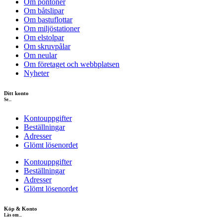
Om pontoner
Om båtslipar
Om bastuflottar
Om miljöstationer
Om elstolpar
Om skruvpålar
Om neular
Om företaget och webbplatsen
Nyheter
Ditt konto
Se...
Kontouppgifter
Beställningar
Adresser
Glömt lösenordet
Kontouppgifter
Beställningar
Adresser
Glömt lösenordet
Köp & Konto
Läs om...