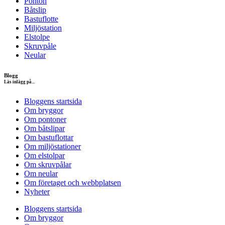
Ponton
Båtslip
Bastuflotte
Miljöstation
Elstolpe
Skruvpåle
Neular
Blogg
Läs inlägg på...
Bloggens startsida
Om bryggor
Om pontoner
Om båtslipar
Om bastuflottar
Om miljöstationer
Om elstolpar
Om skruvpålar
Om neular
Om företaget och webbplatsen
Nyheter
Bloggens startsida
Om bryggor