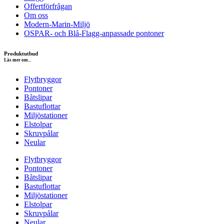
Offertförfrågan
Om oss
Modern-Marin-Miljö
OSPAR- och Blå-Flagg-anpassade pontoner
Produktutbud
Läs mer om...
Flytbryggor
Pontoner
Båtslipar
Bastuflottar
Miljöstationer
Elstolpar
Skruvpålar
Neular
Flytbryggor
Pontoner
Båtslipar
Bastuflottar
Miljöstationer
Elstolpar
Skruvpålar
Neular