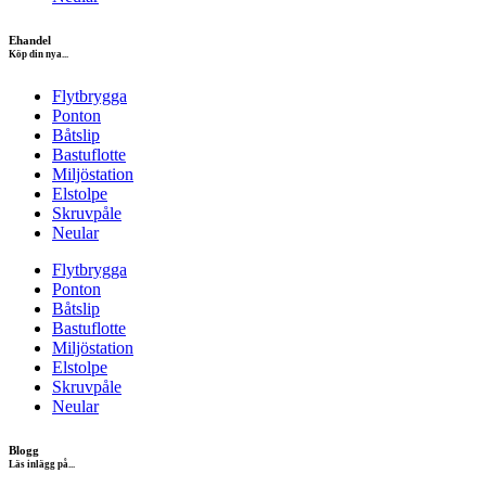
Ehandel
Köp din nya...
Flytbrygga
Ponton
Båtslip
Bastuflotte
Miljöstation
Elstolpe
Skruvpåle
Neular
Flytbrygga
Ponton
Båtslip
Bastuflotte
Miljöstation
Elstolpe
Skruvpåle
Neular
Blogg
Läs inlägg på...