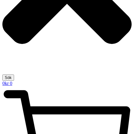
Sök
0
kr
0