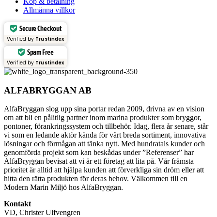
Köp & betalning
Allmänna villkor
Secure Checkout
Verified by
Trustindex
Spam Free
Verified by
Trustindex
ALFABRYGGAN AB
AlfaBryggan slog upp sina portar redan 2009, drivna av en vision
om att bli en pålitlig partner inom marina produkter som bryggor,
pontoner, förankringssystem och tillbehör. Idag, flera år senare, står
vi som en ledande aktör kända för vårt breda sortiment, innovativa
lösningar och förmågan att tänka nytt. Med hundratals kunder och
genomförda projekt som kan beskådas under ”Referenser” har
AlfaBryggan bevisat att vi är ett företag att lita på. Vår främsta
prioritet är alltid att hjälpa kunden att förverkliga sin dröm eller att
hitta den rätta produkten för deras behov. Välkommen till en
Modern Marin Miljö hos AlfaBryggan.
Kontakt
VD, Christer Ulfvengren