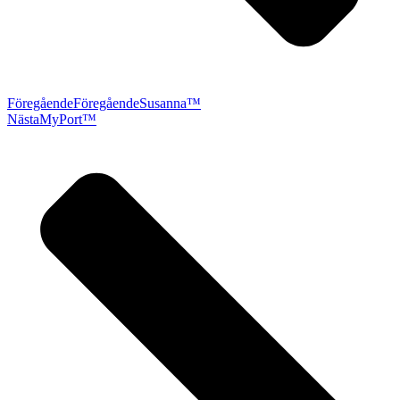
Föregående
Föregående
Susanna™
Nästa
MyPort™