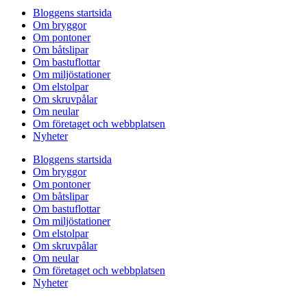
Bloggens startsida
Om bryggor
Om pontoner
Om båtslipar
Om bastuflottar
Om miljöstationer
Om elstolpar
Om skruvpålar
Om neular
Om företaget och webbplatsen
Nyheter
Bloggens startsida
Om bryggor
Om pontoner
Om båtslipar
Om bastuflottar
Om miljöstationer
Om elstolpar
Om skruvpålar
Om neular
Om företaget och webbplatsen
Nyheter