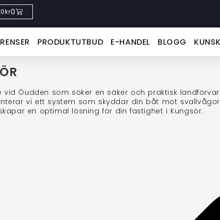
0
0
kr
ERENSER
PRODUKTUTBUD
E-HANDEL
BLOGG
KUNS
SÖR
re vid Öudden som söker en säker och praktisk landförva
erar vi ett system som skyddar din båt mot svallvågor, 
apar en optimal lösning för din fastighet i Kungsör.