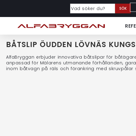
SÖK
REF
BÅTSLIP ÖUDDEN LÖVNÄS KUNG
AlfaBryggan erbjuder innovativa båtslipar för båtäga
anpassad för Mälarens utmanande förhållanden, garant
inom båtvagn på räls och förankring med skruvpålar sk