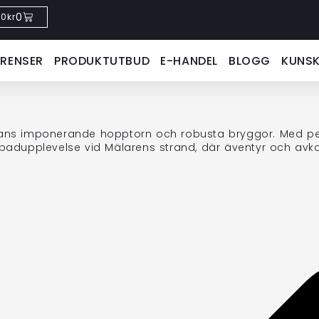
0
0
kr
ERENSER
PRODUKTUTBUD
E-HANDEL
BLOGG
KUNS
ns imponerande hopptorn och robusta bryggor. Med perfe
badupplevelse vid Mälarens strand, där äventyr och avk