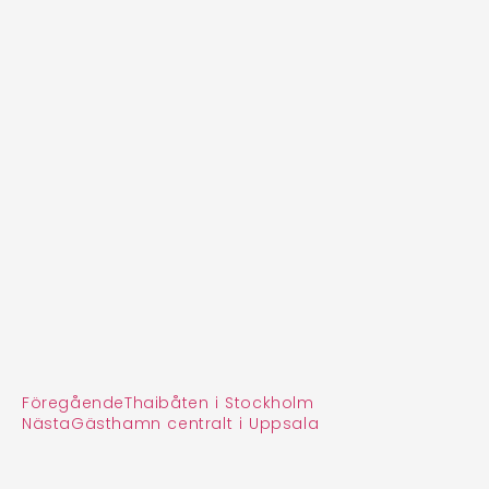
Föregående
Thaibåten i Stockholm
Nästa
Gästhamn centralt i Uppsala