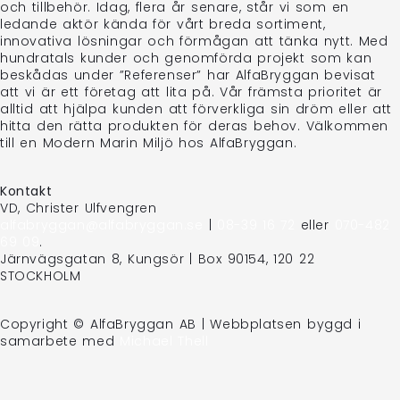
och tillbehör. Idag, flera år senare, står vi som en
ledande aktör kända för vårt breda sortiment,
innovativa lösningar och förmågan att tänka nytt. Med
hundratals kunder och genomförda projekt som kan
beskådas under ”Referenser” har AlfaBryggan bevisat
att vi är ett företag att lita på. Vår främsta prioritet är
alltid att hjälpa kunden att förverkliga sin dröm eller att
hitta den rätta produkten för deras behov. Välkommen
till en Modern Marin Miljö hos AlfaBryggan.
Kontakt
VD, Christer Ulfvengren
alfabryggan@alfabryggan.se
|
08-39 16 72
eller
070-482
69 09
.
Järnvägsgatan 8, Kungsör | Box 90154, 120 22
STOCKHOLM
Copyright © AlfaBryggan AB | Webbplatsen byggd i
samarbete med
Michael Thell