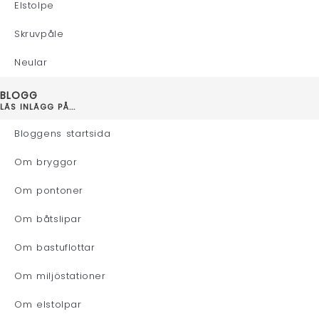
Elstolpe
Skruvpåle
Neular
BLOGG
LÄS INLÄGG PÅ...
Bloggens startsida
Om bryggor
Om pontoner
Om båtslipar
Om bastuflottar
Om miljöstationer
Om elstolpar