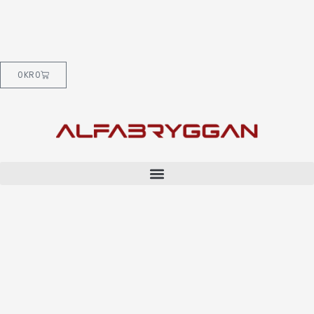
0
KR
0