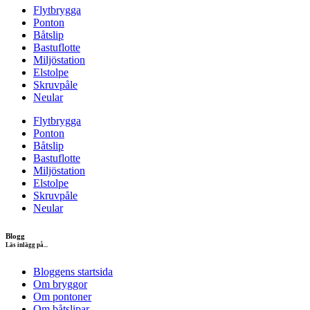
Flytbrygga
Ponton
Båtslip
Bastuflotte
Miljöstation
Elstolpe
Skruvpåle
Neular
Flytbrygga
Ponton
Båtslip
Bastuflotte
Miljöstation
Elstolpe
Skruvpåle
Neular
Blogg
Läs inlägg på...
Bloggens startsida
Om bryggor
Om pontoner
Om båtslipar