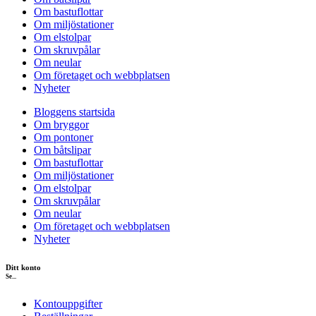
Om bastuflottar
Om miljöstationer
Om elstolpar
Om skruvpålar
Om neular
Om företaget och webbplatsen
Nyheter
Bloggens startsida
Om bryggor
Om pontoner
Om båtslipar
Om bastuflottar
Om miljöstationer
Om elstolpar
Om skruvpålar
Om neular
Om företaget och webbplatsen
Nyheter
Ditt konto
Se...
Kontouppgifter