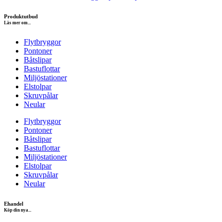
Produktutbud
Läs mer om...
Flytbryggor
Pontoner
Båtslipar
Bastuflottar
Miljöstationer
Elstolpar
Skruvpålar
Neular
Flytbryggor
Pontoner
Båtslipar
Bastuflottar
Miljöstationer
Elstolpar
Skruvpålar
Neular
Ehandel
Köp din nya...