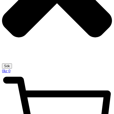
Sök
0
kr
0