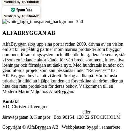
Verified by
Trustindex
Spam Free
Verified by
Trustindex
ALFABRYGGAN AB
AlfaBryggan slog upp sina portar redan 2009, drivna av en vision
om att bli en pålitlig partner inom marina produkter som bryggor,
pontoner, förankringssystem och tillbehör. Idag, flera år senare, står
vi som en ledande aktör kända för vårt breda sortiment, innovativa
lösningar och förmågan att tänka nytt. Med hundratals kunder och
genomförda projekt som kan beskådas under ”Referenser” har
AlfaBryggan bevisat att vi är ett företag att lita på. Vår främsta
prioritet är alltid att hjälpa kunden att förverkliga sin dröm eller att
hitta den rätta produkten för deras behov. Välkommen till en
Modern Marin Miljö hos AlfaBryggan.
Kontakt
VD, Christer Ulfvengren
alfabryggan@alfabryggan.se
|
08-39 16 72
eller
070-482 69 09
.
Järnvägsgatan 8, Kungsör | Box 90154, 120 22 STOCKHOLM
Copyright © AlfaBryggan AB | Webbplatsen byggd i samarbete