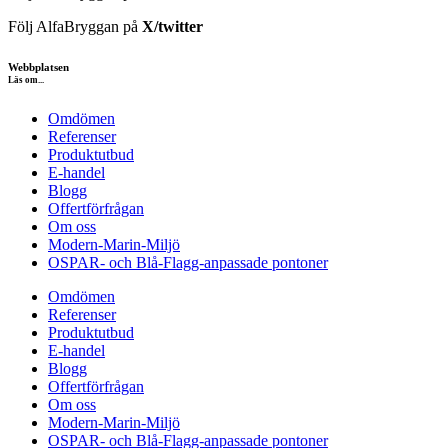
Följ AlfaBryggan på
X/twitter
Webbplatsen
Läs om...
Omdömen
Referenser
Produktutbud
E-handel
Blogg
Offertförfrågan
Om oss
Modern-Marin-Miljö
OSPAR- och Blå-Flagg-anpassade pontoner
Omdömen
Referenser
Produktutbud
E-handel
Blogg
Offertförfrågan
Om oss
Modern-Marin-Miljö
OSPAR- och Blå-Flagg-anpassade pontoner