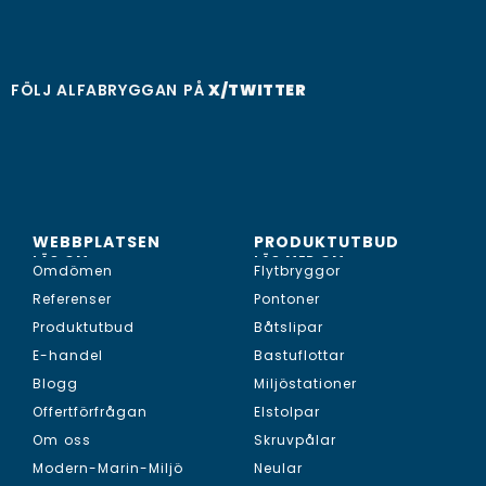
FÖLJ ALFABRYGGAN PÅ
X/TWITTER
WEBBPLATSEN
PRODUKTUTBUD
LÄS OM...
LÄS MER OM...
Omdömen
Flytbryggor
Referenser
Pontoner
Produktutbud
Båtslipar
E-handel
Bastuflottar
Blogg
Miljöstationer
Offertförfrågan
Elstolpar
Om oss
Skruvpålar
Modern-Marin-Miljö
Neular