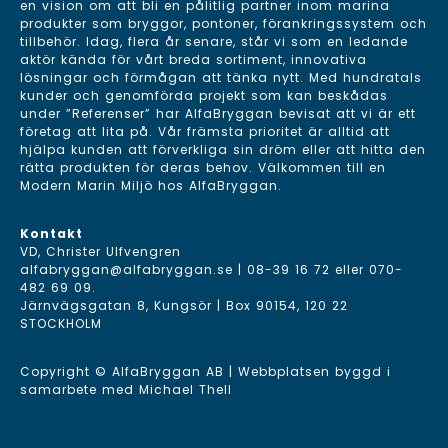
en vision om att bli en pålitlig partner inom marina
produkter som bryggor, pontoner, förankringssystem och
tillbehör. Idag, flera år senare, står vi som en ledande
aktör kända för vårt breda sortiment, innovativa
lösningar och förmågan att tänka nytt. Med hundratals
kunder och genomförda projekt som kan beskådas
under ”Referenser” har AlfaBryggan bevisat att vi är ett
företag att lita på. Vår främsta prioritet är alltid att
hjälpa kunden att förverkliga sin dröm eller att hitta den
rätta produkten för deras behov. Välkommen till en
Modern Marin Miljö hos AlfaBryggan.
Kontakt
VD, Christer Ulfvengren
alfabryggan@alfabryggan.se
|
08-39 16 72
eller
070-
482 69 09
.
Järnvägsgatan 8, Kungsör | Box 90154, 120 22
STOCKHOLM
Copyright © AlfaBryggan AB | Webbplatsen byggd i
samarbete med
Michael Thell