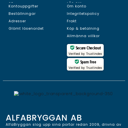
SE...
LÄS OM...
Kontouppgifter
Om konto
Beställningar
Integritetspolicy
Adresser
Frakt
Glömt lösenordet
Köp & betalning
Allmänna villkor
Secure Checkout
Verified by
Trustindex
Spam Free
Verified by
Trustindex
ALFABRYGGAN AB
AlfaBryggan slog upp sina portar redan 2009, drivna av