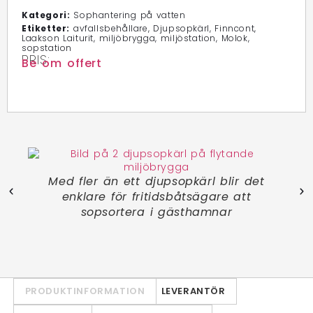
Kategori:
Sophantering på vatten
Etiketter:
avfallsbehållare
,
Djupsopkärl
,
Finncont
,
Laakson Laiturit
,
miljöbrygga
,
miljöstation
,
Molok
,
sopstation
PRIS:
Be om offert
ligt
Med fler än ett djupsopkärl blir det
samt
enklare för fritidsbåtsägare att
sopsortera i gästhamnar
PRODUKTINFORMATION
LEVERANTÖR