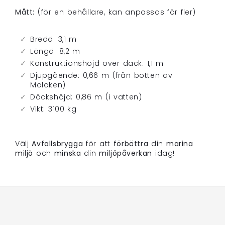
Mått:
(för en behållare, kan anpassas för fler)
Bredd: 3,1 m
Längd: 8,2 m
Konstruktionshöjd över däck: 1,1 m
Djupgående: 0,66 m (från botten av
Moloken)
Däckshöjd: 0,86 m (i vatten)
Vikt: 3100 kg
Välj
Avfallsbrygga
för att
förbättra
din
marina
miljö
och
minska
din
miljöpåverkan
idag!