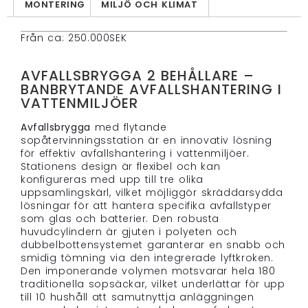
MONTERING
MILJÖ OCH KLIMAT
Från ca: 250.000SEK
AVFALLSBRYGGA 2 BEHÅLLARE –
BANBRYTANDE AVFALLSHANTERING I
VATTENMILJÖER
Avfallsbrygga
med flytande
sopåtervinningsstation är en innovativ lösning
för effektiv avfallshantering i vattenmiljöer.
Stationens design är flexibel och kan
konfigureras med upp till tre olika
uppsamlingskärl, vilket möjliggör skräddarsydda
lösningar för att hantera specifika avfallstyper
som glas och batterier. Den robusta
huvudcylindern är gjuten i polyeten och
dubbelbottensystemet garanterar en snabb och
smidig tömning via den integrerade lyftkroken.
Den imponerande volymen motsvarar hela 180
traditionella sopsäckar, vilket underlättar för upp
till 10 hushåll att samutnyttja anläggningen