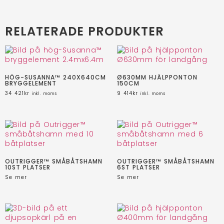
RELATERADE PRODUKTER
HÖG-SUSANNA™ 240X640CM
Ø630MM HJÄLPPONTON
BRYGGELEMENT
150CM
34 421
kr
9 414
kr
inkl. moms
inkl. moms
OUTRIGGER™ SMÅBÅTSHAMN
OUTRIGGER™ SMÅBÅTSHAMN
10ST PLATSER
6ST PLATSER
Se mer
Se mer