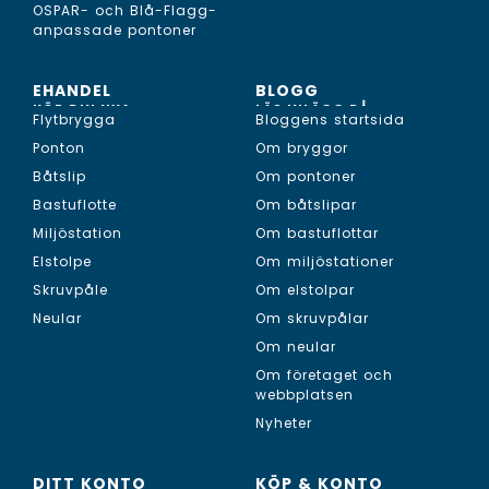
OSPAR- och Blå-Flagg-
anpassade pontoner
EHANDEL
BLOGG
KÖP DIN NYA...
LÄS INLÄGG PÅ...
Flytbrygga
Bloggens startsida
Ponton
Om bryggor
Båtslip
Om pontoner
Bastuflotte
Om båtslipar
Miljöstation
Om bastuflottar
Elstolpe
Om miljöstationer
Skruvpåle
Om elstolpar
Neular
Om skruvpålar
Om neular
Om företaget och
webbplatsen
Nyheter
DITT KONTO
KÖP & KONTO