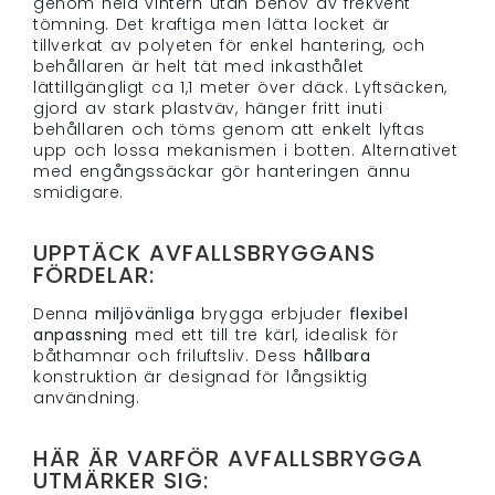
genom hela vintern utan behov av frekvent
tömning. Det kraftiga men lätta locket är
tillverkat av polyeten för enkel hantering, och
behållaren är helt tät med inkasthålet
lättillgängligt ca 1,1 meter över däck. Lyftsäcken,
gjord av stark plastväv, hänger fritt inuti
behållaren och töms genom att enkelt lyftas
upp och lossa mekanismen i botten. Alternativet
med engångssäckar gör hanteringen ännu
smidigare.
UPPTÄCK AVFALLSBRYGGANS
FÖRDELAR:
Denna
miljövänliga
brygga erbjuder
flexibel
anpassning
med ett till tre kärl, idealisk för
båthamnar och friluftsliv. Dess
hållbara
konstruktion är designad för långsiktig
användning.
HÄR ÄR VARFÖR AVFALLSBRYGGA
UTMÄRKER SIG: