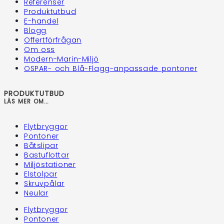
Referenser
Produktutbud
E-handel
Blogg
Offertförfrågan
Om oss
Modern-Marin-Miljö
OSPAR- och Blå-Flagg-anpassade pontoner
PRODUKTUTBUD
LÄS MER OM...
Flytbryggor
Pontoner
Båtslipar
Bastuflottar
Miljöstationer
Elstolpar
Skruvpålar
Neular
Flytbryggor
Pontoner