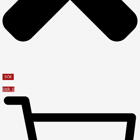
SÖK
0
KR
0