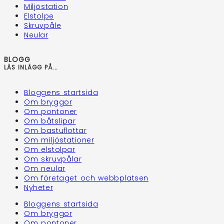
Miljöstation
Elstolpe
Skruvpåle
Neular
BLOGG
LÄS INLÄGG PÅ...
Bloggens startsida
Om bryggor
Om pontoner
Om båtslipar
Om bastuflottar
Om miljöstationer
Om elstolpar
Om skruvpålar
Om neular
Om företaget och webbplatsen
Nyheter
Bloggens startsida
Om bryggor
Om pontoner