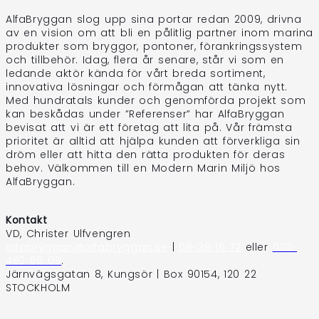
AlfaBryggan slog upp sina portar redan 2009, drivna
av en vision om att bli en pålitlig partner inom marina
produkter som bryggor, pontoner, förankringssystem
och tillbehör. Idag, flera år senare, står vi som en
ledande aktör kända för vårt breda sortiment,
innovativa lösningar och förmågan att tänka nytt.
Med hundratals kunder och genomförda projekt som
kan beskådas under ”Referenser” har AlfaBryggan
bevisat att vi är ett företag att lita på. Vår främsta
prioritet är alltid att hjälpa kunden att förverkliga sin
dröm eller att hitta den rätta produkten för deras
behov. Välkommen till en Modern Marin Miljö hos
AlfaBryggan.
Kontakt
VD, Christer Ulfvengren
alfabryggan@alfabryggan.se
|
08-39 16 72
eller
070-
482 69 09
.
Järnvägsgatan 8, Kungsör | Box 90154, 120 22
STOCKHOLM