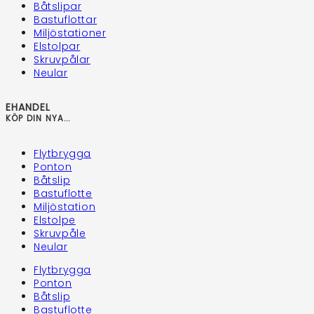
Båtslipar
Bastuflottar
Miljöstationer
Elstolpar
Skruvpålar
Neular
EHANDEL
KÖP DIN NYA...
Flytbrygga
Ponton
Båtslip
Bastuflotte
Miljöstation
Elstolpe
Skruvpåle
Neular
Flytbrygga
Ponton
Båtslip
Bastuflotte