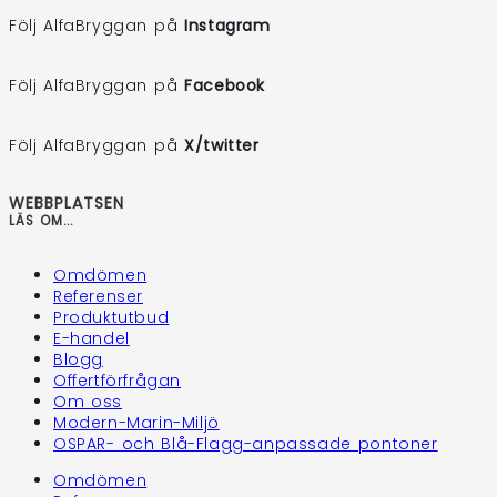
Följ AlfaBryggan på
Instagram
Följ AlfaBryggan på
Facebook
Följ AlfaBryggan på
X/twitter
WEBBPLATSEN
LÄS OM...
Omdömen
Referenser
Produktutbud
E-handel
Blogg
Offertförfrågan
Om oss
Modern-Marin-Miljö
OSPAR- och Blå-Flagg-anpassade pontoner
Omdömen