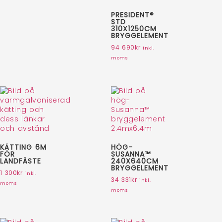
PRESIDENT®
STD
310X1250CM
BRYGGELEMENT
94 690
kr
inkl.
moms
KÄTTING 6M
HÖG-
FÖR
SUSANNA™
LANDFÄSTE
240X640CM
BRYGGELEMENT
1 300
kr
inkl.
34 331
kr
inkl.
moms
moms