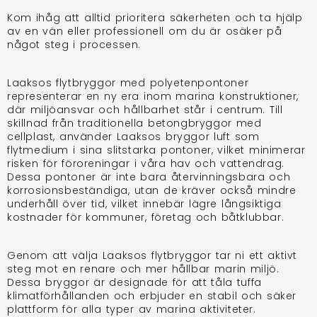
Kom ihåg att alltid prioritera säkerheten och ta hjälp
av en vän eller professionell om du är osäker på
något steg i processen.
Laaksos flytbryggor med polyetenpontoner
representerar en ny era inom marina konstruktioner,
där miljöansvar och hållbarhet står i centrum. Till
skillnad från traditionella betongbryggor med
cellplast, använder Laaksos bryggor luft som
flytmedium i sina slitstarka pontoner, vilket minimerar
risken för föroreningar i våra hav och vattendrag.
Dessa pontoner är inte bara återvinningsbara och
korrosionsbeständiga, utan de kräver också mindre
underhåll över tid, vilket innebär lägre långsiktiga
kostnader för kommuner, företag och båtklubbar.
Genom att välja Laaksos flytbryggor tar ni ett aktivt
steg mot en renare och mer hållbar marin miljö.
Dessa bryggor är designade för att tåla tuffa
klimatförhållanden och erbjuder en stabil och säker
plattform för alla typer av marina aktiviteter.