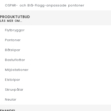
OSPAR- och Blå-Flagg-anpassade pontoner
PRODUKTUTBUD
LÄS MER OM...
Flytbryggor
Pontoner
Båtslipar
Bastuflottar
Miljöstationer
Elstolpar
Skruvpålar
Neular
EHANDEL