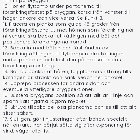
1 m in på bryggan.
10. För en flyttamp under pontonerna till
förankringsfästet på bryggan, korsa från vänster till
höger ankare och vice versa. Se Punkt 3.
11. Placera en planka som guide 45 grader från
förankringsfästena ut mot hörnen som förenkling när
ni senare ska backar ut kättingen med båt och
positionera förankringarna korrekt.
12. Backa in med båten och fäst änden av
förankringskättingen till flyttampen, dra kättingen
under pontonen och fäst den på motsatt sidas
förankringsinfästning.
13. När du backar ut båten, följ plankans riktning tills
kättingen är sträckt och sänk sedan ner ankaret.
14. Upprepa processen för andra sidan och
eventuella ytterligare bryggsektioner.
15. Justera bryggans position så att allt är i linje och
spänn kättingarna lagom mycket.
16. Skruva tillbaka de lösa plankorna och se till att allt
sitter säkert.
17. Slutligen, gör finjusteringar efter behov, speciellt
när ankaret har börjat sätta sig efter exponering för
vind, vågor eller is.