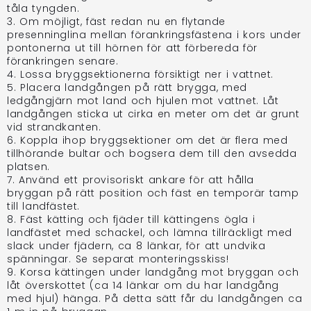
tåla tyngden.
3. Om möjligt, fäst redan nu en flytande
presenninglina mellan förankringsfästena i kors under
pontonerna ut till hörnen för att förbereda för
förankringen senare.
4. Lossa bryggsektionerna försiktigt ner i vattnet.
5. Placera landgången på rätt brygga, med
ledgångjärn mot land och hjulen mot vattnet. Låt
landgången sticka ut cirka en meter om det är grunt
vid strandkanten.
6. Koppla ihop bryggsektioner om det är flera med
tillhörande bultar och bogsera dem till den avsedda
platsen.
7. Använd ett provisoriskt ankare för att hålla
bryggan på rätt position och fäst en temporär tamp
till landfästet.
8. Fäst kätting och fjäder till kättingens ögla i
landfästet med schackel, och lämna tillräckligt med
slack under fjädern, ca 8 länkar, för att undvika
spänningar. Se separat monteringsskiss!
9. Korsa kättingen under landgång mot bryggan och
låt överskottet (ca 14 länkar om du har landgång
med hjul) hänga. På detta sätt får du landgången ca