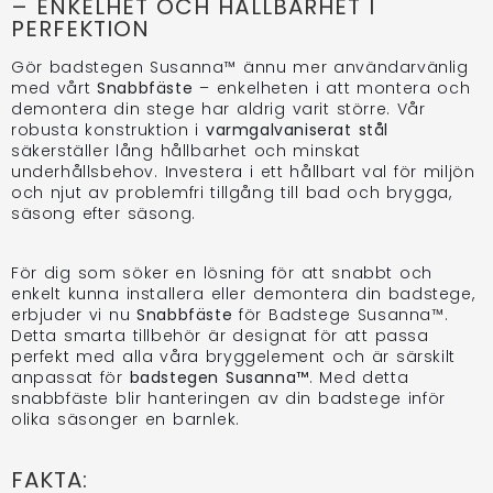
– ENKELHET OCH HÅLLBARHET I
PERFEKTION
Gör badstegen Susanna™ ännu mer användarvänlig
med vårt
Snabbfäste
– enkelheten i att montera och
demontera din stege har aldrig varit större. Vår
robusta konstruktion i
varmgalvaniserat stål
säkerställer lång hållbarhet och minskat
underhållsbehov. Investera i ett hållbart val för miljön
och njut av problemfri tillgång till bad och brygga,
säsong efter säsong.
För dig som söker en lösning för att snabbt och
enkelt kunna installera eller demontera din badstege,
erbjuder vi nu
Snabbfäste
för Badstege Susanna™.
Detta smarta tillbehör är designat för att passa
perfekt med alla våra bryggelement och är särskilt
anpassat för
badstegen Susanna™
. Med detta
snabbfäste blir hanteringen av din badstege inför
olika säsonger en barnlek.
FAKTA: