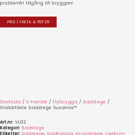
problemfri tillgång till bryggan!
PRIS | FAKTA & PDF:ER
Startsida
/
E-handel
/
Flytbrygga
/
Badstege
/
Snabbfäste badstege Susanna™
Art.nr:
VU32
Kategori:
Badstege
Etiketter:
badstege
,
badtrappa
,
bryggstege
,
Laakson