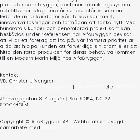
produkter som bryggor, pontoner, förankringssystem
och tillbehör. Idag, flera år senare, står vi som en
ledande aktör kända för vårt breda sortiment,
innovativa lösningar och förmågan att tänka nytt. Med
hundratals kunder och genomförda projekt som kan
beskådas under ”Referenser” har AlfaBryggan bevisat
att vi är ett företag att lita på. Vår främsta prioritet är
alltid att hjälpa kunden att förverkliga sin dröm eller att
hitta den rätta produkten för deras behov. Välkommen
till en Modern Marin Miljö hos AlfaBryggan.
Kontakt
VD, Christer Ulfvengren
alfabryggan@alfabryggan.se
|
08-39 16 72
eller
070-482
69 09
.
Järnvägsgatan 8, Kungsör | Box 90154, 120 22
STOCKHOLM
Copyright © AlfaBryggan AB | Webbplatsen byggd i
samarbete med
Michael Thell