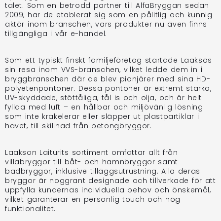
talet. Som en betrodd partner till AlfaBryggan sedan
2009, har de etablerat sig som en pålitlig och kunnig
aktör inom branschen, vars produkter nu även finns
tillgängliga i vår e-handel.
Som ett typiskt finskt familjeföretag startade Laaksos
sin resa inom VVS-branschen, vilket ledde dem in i
bryggbranschen där de blev pionjärer med sina HD-
polyetenpontoner. Dessa pontoner är extremt starka,
UV-skyddade, stöttåliga, tål is och olja, och är helt
fyllda med luft – en hållbar och miljövänlig lösning
som inte krakelerar eller släpper ut plastpartiklar i
havet, till skillnad från betongbryggor.
Laakson Laiturits sortiment omfattar allt från
villabryggor till båt- och hamnbryggor samt
badbryggor, inklusive tilläggsutrustning. Alla deras
bryggor är noggrant designade och tillverkade för att
uppfylla kundernas individuella behov och önskemål,
vilket garanterar en personlig touch och hög
funktionalitet.