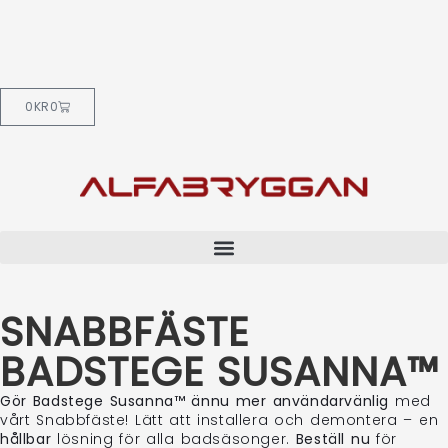
0
KR
0
SNABBFÄSTE
BADSTEGE SUSANNA™
Gör Badstege Susanna™ ännu mer användarvänlig
med
vårt Snabbfäste! Lätt att installera och demontera – en
hållbar
lösning för alla badsäsonger.
Beställ nu
för