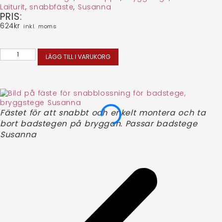
Laiturit
,
snabbfäste
,
Susanna
PRIS:
624
kr
inkl. moms
LÄGG TILL I VARUKORG
Fästet för att snabbt och enkelt montera och ta
bort badstegen på bryggan. Passar badstege
Susanna