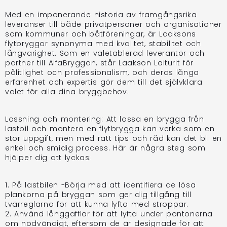
Med en imponerande historia av framgångsrika
leveranser till både privatpersoner och organisationer
som kommuner och båtföreningar, är Laaksons
flytbryggor synonyma med kvalitet, stabilitet och
långvarighet. Som en väletablerad leverantör och
partner till AlfaBryggan, står Laakson Laiturit för
pålitlighet och professionalism, och deras långa
erfarenhet och expertis gör dem till det självklara
valet för alla dina bryggbehov.
Lossning och montering: Att lossa en brygga från
lastbil och montera en flytbrygga kan verka som en
stor uppgift, men med rätt tips och råd kan det bli en
enkel och smidig process. Här är några steg som
hjälper dig att lyckas:
1. På lastbilen -Börja med att identifiera de lösa
plankorna på bryggan som ger dig tillgång till
tvärreglarna för att kunna lyfta med stroppar.
2. Använd långgafflar för att lyfta under pontonerna
om nödvändigt, eftersom de är designade för att