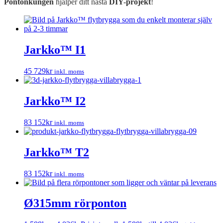
Pontonkungen
hjälper ditt nästa
DIY-projekt
!
Jarkko™ I1
45 729
kr
inkl. moms
Jarkko™ I2
83 152
kr
inkl. moms
Jarkko™ T2
83 152
kr
inkl. moms
Ø315mm rörponton