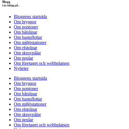
Blogg
Läs inlägg på...
Bloggens startsida
Om bryggor
Om pontoner
Om båtslipar
Om bastuflottar
Om miljöstationer
Om elstolpar
Om skruvpålar
Om neular
Om företaget och webbplatsen
Nyheter
Bloggens startsida
Om bryggor
Om pontoner
Om båtslipar
Om bastuflottar
Om miljöstationer
Om elstolpar
Om skruvpålar
Om neular
Om företaget och webbplatsen