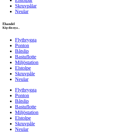
Elstolpar
Skruvpålar
Neular
Ehandel
Köp din nya...
Flytbrygga
Ponton
Båtslip
Bastuflotte
Miljöstation
Elstolpe
Skruvpåle
Neular
Flytbrygga
Ponton
Båtslip
Bastuflotte
Miljöstation
Elstolpe
Skruvpåle
Neular