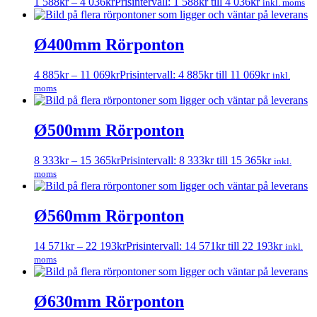
1 588
kr
–
4 036
kr
Prisintervall: 1 588kr till 4 036kr
inkl. moms
Ø400mm Rörponton
4 885
kr
–
11 069
kr
Prisintervall: 4 885kr till 11 069kr
inkl.
moms
Ø500mm Rörponton
8 333
kr
–
15 365
kr
Prisintervall: 8 333kr till 15 365kr
inkl.
moms
Ø560mm Rörponton
14 571
kr
–
22 193
kr
Prisintervall: 14 571kr till 22 193kr
inkl.
moms
Ø630mm Rörponton