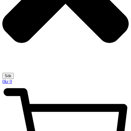
Sök
0
kr
0