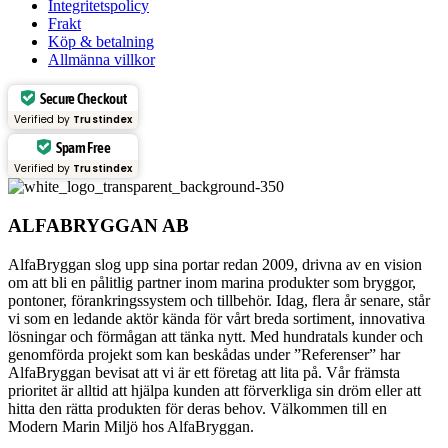
Integritetspolicy
Frakt
Köp & betalning
Allmänna villkor
Secure Checkout
Verified by
Trustindex
Spam Free
Verified by
Trustindex
ALFABRYGGAN AB
AlfaBryggan slog upp sina portar redan 2009, drivna av en vision
om att bli en pålitlig partner inom marina produkter som bryggor,
pontoner, förankringssystem och tillbehör. Idag, flera år senare, står
vi som en ledande aktör kända för vårt breda sortiment, innovativa
lösningar och förmågan att tänka nytt. Med hundratals kunder och
genomförda projekt som kan beskådas under ”Referenser” har
AlfaBryggan bevisat att vi är ett företag att lita på. Vår främsta
prioritet är alltid att hjälpa kunden att förverkliga sin dröm eller att
hitta den rätta produkten för deras behov. Välkommen till en
Modern Marin Miljö hos AlfaBryggan.