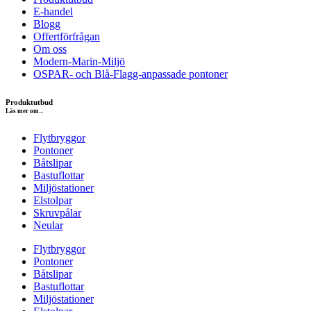
E-handel
Blogg
Offertförfrågan
Om oss
Modern-Marin-Miljö
OSPAR- och Blå-Flagg-anpassade pontoner
Produktutbud
Läs mer om...
Flytbryggor
Pontoner
Båtslipar
Bastuflottar
Miljöstationer
Elstolpar
Skruvpålar
Neular
Flytbryggor
Pontoner
Båtslipar
Bastuflottar
Miljöstationer