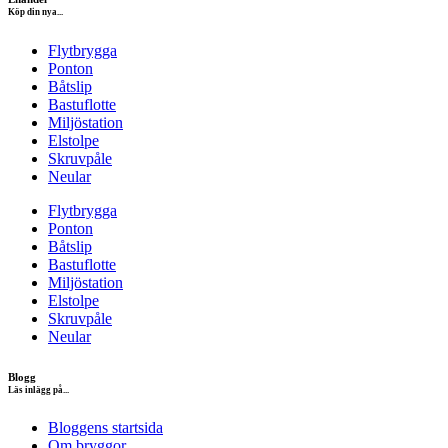
Köp din nya...
Flytbrygga
Ponton
Båtslip
Bastuflotte
Miljöstation
Elstolpe
Skruvpåle
Neular
Flytbrygga
Ponton
Båtslip
Bastuflotte
Miljöstation
Elstolpe
Skruvpåle
Neular
Blogg
Läs inlägg på...
Bloggens startsida
Om bryggor