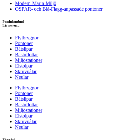
Modern-Marin-Miljö
OSPAR- och Blå-Flagg-anpassade pontoner
Produktutbud
Läs mer om...
Flytbryggor
Pontoner
Båtslipar
Bastuflottar
Miljöstationer
Elstolpar
Skruvpålar
Neular
Flytbryggor
Pontoner
Båtslipar
Bastuflottar
Miljöstationer
Elstolpar
Skruvpålar
Neular
Ehandel