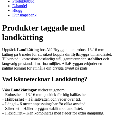
Produktutbud
E-handel
Blogg
Kunskapsbank
Produkter taggade med
landkätting
Upptäck
Landkätting
hos AlfaBryggan – en robust 13-16 mm
kätting på 6 meter för att säkert koppla din
flytbrygga
till landfästet.
Tillverkad i korrosionsbeständigt stål, garanterar den
stabilitet
och
långvarig prestanda i marina miljöer. AlfaBryggan erbjuder en
pålitlig lösning för att hålla din brygga tryggt på plats.
Vad kännetecknar Landkätting?
Våra
Landkättingar
sticker ut genom:
– Robusthet – 13-16 mm tjocklek för hög hållfasthet.
–
Hållbarhet
– Tål saltvatten och väder över tid.
– Längd – 6 meter anpassningsbar för olika avstånd.
– Säkerhet – Håller bryggan stabilt mot landfästet.
– Flexibilitet – Kan kombineras med fjäder för extra dämpning.