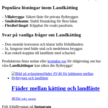
Populära lösningar inom Landkätting
–
Villabrygga
: Säkert fäste för privata flytbryggor.
–
Småbåtshamn
: Stabil förankring för flera båtar.
–
Flexibel längd
: Klippbar för exakt passform.
Svar på vanliga frågor om Landkätting
– Den motstår korrosion och klarar tuffa förhållanden.
– Ja, fungerar med både små och medelstora bryggor.
– Kan enkelt kopplas till landfäste med schackel.
Produkterna finns nedan eller
kontakta oss
för rådgivning om hur
våra
Landkättingar
kan säkra din flytbrygga!
Fjäder mellan kätting och landfäste
461
kr
inkl. moms
Följ AlfaBryggan på
Instagram