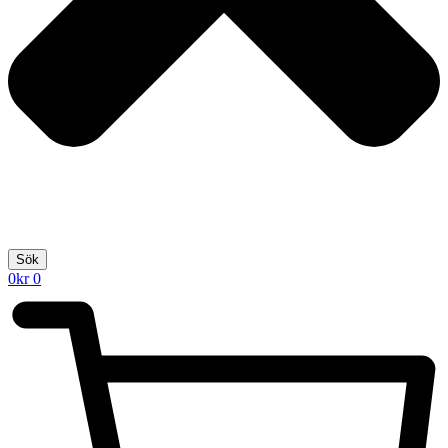
Sök
0
kr
0