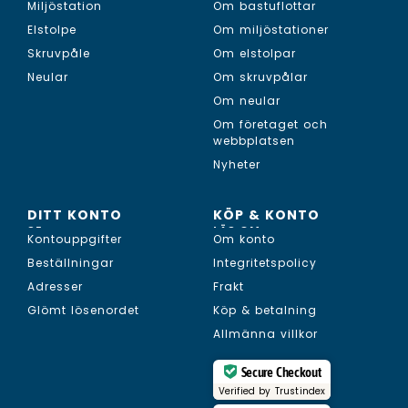
Miljöstation
Om bastuflottar
Elstolpe
Om miljöstationer
Skruvpåle
Om elstolpar
Neular
Om skruvpålar
Om neular
Om företaget och
webbplatsen
Nyheter
DITT KONTO
KÖP & KONTO
SE...
LÄS OM...
Kontouppgifter
Om konto
Beställningar
Integritetspolicy
Adresser
Frakt
Glömt lösenordet
Köp & betalning
Allmänna villkor
Secure Checkout
Verified by
Trustindex