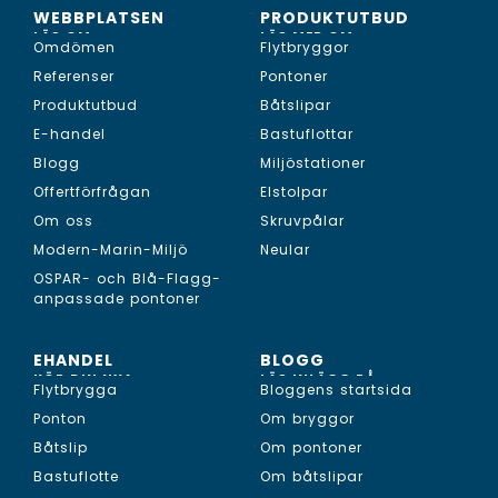
WEBBPLATSEN
PRODUKTUTBUD
LÄS OM...
LÄS MER OM...
Omdömen
Flytbryggor
Referenser
Pontoner
Produktutbud
Båtslipar
E-handel
Bastuflottar
Blogg
Miljöstationer
Offertförfrågan
Elstolpar
Om oss
Skruvpålar
Modern-Marin-Miljö
Neular
OSPAR- och Blå-Flagg-
anpassade pontoner
EHANDEL
BLOGG
KÖP DIN NYA...
LÄS INLÄGG PÅ...
Flytbrygga
Bloggens startsida
Ponton
Om bryggor
Båtslip
Om pontoner
Bastuflotte
Om båtslipar