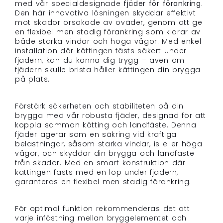
med vår specialdesignade
fjäder för förankring
.
Den här innovativa lösningen skyddar effektivt
mot skador orsakade av oväder, genom att ge
en flexibel men stadig förankring som klarar av
både starka vindar och höga vågor. Med enkel
installation där kättingen fästs säkert under
fjädern, kan du känna dig trygg – även om
fjädern skulle brista håller kättingen din brygga
på plats.
Förstärk säkerheten och stabiliteten på din
brygga med vår robusta fjäder, designad för att
koppla samman kätting och landfäste. Denna
fjäder agerar som en säkring vid kraftiga
belastningar, såsom starka vindar, is eller höga
vågor, och skyddar din brygga och landfäste
från skador. Med en smart konstruktion där
kättingen fästs med en lop under fjädern,
garanteras en flexibel men stadig förankring.
För optimal funktion rekommenderas det att
varje infästning mellan bryggelementet och