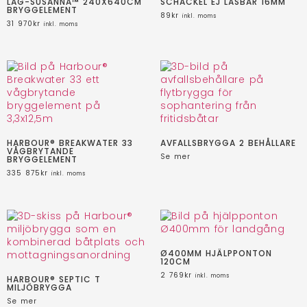
LÅG-SUSANNA™ 240X640CM
SCHACKEL EJ LÅSBAR 16MM
BRYGGELEMENT
89
kr
inkl. moms
31 970
kr
inkl. moms
HARBOUR® BREAKWATER 33
AVFALLSBRYGGA 2 BEHÅLLARE
VÅGBRYTANDE
Se mer
BRYGGELEMENT
335 875
kr
inkl. moms
Ø400MM HJÄLPPONTON
120CM
2 769
kr
inkl. moms
HARBOUR® SEPTIC T
MILJÖBRYGGA
Se mer