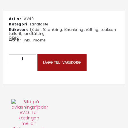
Art.nr:
AV40
Kategori:
Landfäste
Etiketter:
fjäder
,
förankring
,
förankringskätting
,
Laakson
Laiturit
,
landkätting
PRIS:
461
kr
inkl. moms
LÄGG TILL I VARUKORG