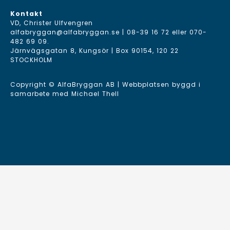
Kontakt
VD, Christer Ulfvengren
alfabryggan@alfabryggan.se
|
08-39 16 72
eller
070-
482 69 09
.
Järnvägsgatan 8, Kungsör | Box 90154, 120 22
STOCKHOLM
Copyright © AlfaBryggan AB | Webbplatsen byggd i
samarbete med
Michael Thell