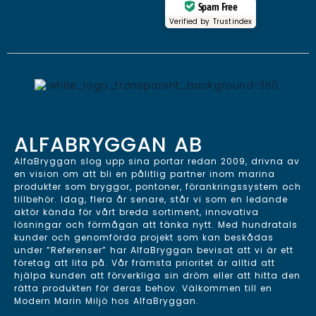
Spam Free
Verified by
Trustindex
ALFABRYGGAN AB
AlfaBryggan slog upp sina portar redan 2009, drivna av
en vision om att bli en pålitlig partner inom marina
produkter som bryggor, pontoner, förankringssystem och
tillbehör. Idag, flera år senare, står vi som en ledande
aktör kända för vårt breda sortiment, innovativa
lösningar och förmågan att tänka nytt. Med hundratals
kunder och genomförda projekt som kan beskådas
under ”Referenser” har AlfaBryggan bevisat att vi är ett
företag att lita på. Vår främsta prioritet är alltid att
hjälpa kunden att förverkliga sin dröm eller att hitta den
rätta produkten för deras behov. Välkommen till en
Modern Marin Miljö hos AlfaBryggan.