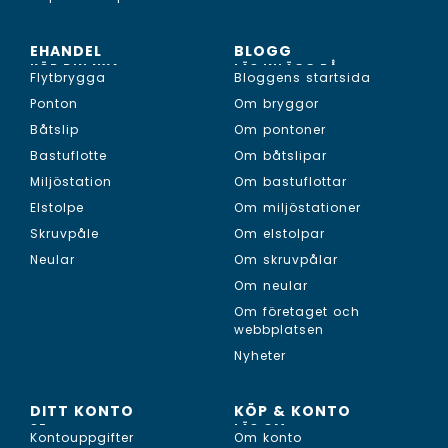
EHANDEL
BLOGG
KÖP DIN NYA...
LÄS INLÄGG PÅ...
Flytbrygga
Bloggens startsida
Ponton
Om bryggor
Båtslip
Om pontoner
Bastuflotte
Om båtslipar
Miljöstation
Om bastuflottar
Elstolpe
Om miljöstationer
Skruvpåle
Om elstolpar
Neular
Om skruvpålar
Om neular
Om företaget och
webbplatsen
Nyheter
DITT KONTO
KÖP & KONTO
SE...
LÄS OM...
Kontouppgifter
Om konto