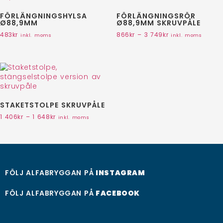
FÖRLÄNGNINGSHYLSA
FÖRLÄNGNINGSRÖR
Ø88,9MM
Ø88,9MM SKRUVPÅLE
483
kr
866
kr
–
3 749
kr
inkl. moms
inkl. moms
STAKETSTOLPE SKRUVPÅLE
1 406
kr
–
1 648
kr
inkl. moms
FÖLJ ALFABRYGGAN PÅ
INSTAGRAM
FÖLJ ALFABRYGGAN PÅ
FACEBOOK