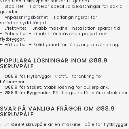
Våra
Ø88.9 skruvpålar
sticker ut genom:
– Stabilitet – Hanterar specifika belastningar för säkra
grunder.
– Anpassningsbarhet – Förlängningsrör för
skräddarsydd längd.
– Effektivitet – Snabb maskinell installation sparar tid.
– Robusthet – Idealisk för krävande projekt och
flytbryggor
.
– Hållbarhet – Solid grund för långvarig användning.
POPULÄRA LÖSNINGAR INOM Ø88.9
SKRUVPÅLE
–
Ø88.9 för Flytbryggor
: Kraftfull förankring för
båthamnar
.
–
Ø88.9 för Staket
: Stabil lösning för bullerplank.
–
Ø88.9 för Byggnader
: Pålitlig grund för större strukturer.
SVAR PÅ VANLIGA FRÅGOR OM Ø88.9
SKRUVPÅLE
– En
Ø88.9 skruvpåle
är en maskinell påle för
flytbryggor