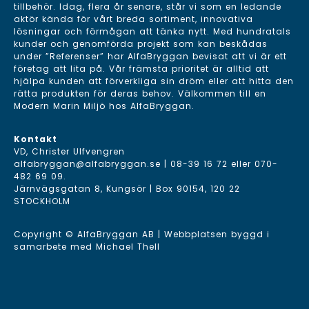
tillbehör. Idag, flera år senare, står vi som en ledande
aktör kända för vårt breda sortiment, innovativa
lösningar och förmågan att tänka nytt. Med hundratals
kunder och genomförda projekt som kan beskådas
under ”Referenser” har AlfaBryggan bevisat att vi är ett
företag att lita på. Vår främsta prioritet är alltid att
hjälpa kunden att förverkliga sin dröm eller att hitta den
rätta produkten för deras behov. Välkommen till en
Modern Marin Miljö hos AlfaBryggan.
Kontakt
VD, Christer Ulfvengren
alfabryggan@alfabryggan.se
|
08-39 16 72
eller
070-
482 69 09
.
Järnvägsgatan 8, Kungsör | Box 90154, 120 22
STOCKHOLM
Copyright © AlfaBryggan AB | Webbplatsen byggd i
samarbete med
Michael Thell