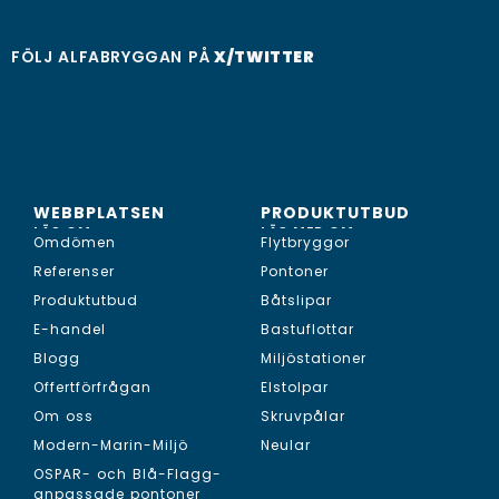
FÖLJ ALFABRYGGAN PÅ
X/TWITTER
WEBBPLATSEN
PRODUKTUTBUD
LÄS OM...
LÄS MER OM...
Omdömen
Flytbryggor
Referenser
Pontoner
Produktutbud
Båtslipar
E-handel
Bastuflottar
Blogg
Miljöstationer
Offertförfrågan
Elstolpar
Om oss
Skruvpålar
Modern-Marin-Miljö
Neular
OSPAR- och Blå-Flagg-
anpassade pontoner