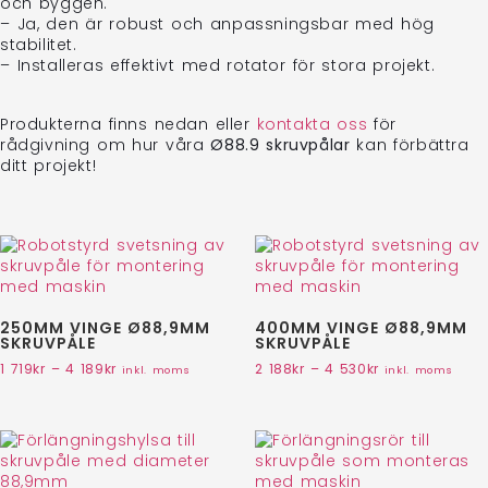
och byggen.
– Ja, den är robust och anpassningsbar med hög
stabilitet.
– Installeras effektivt med rotator för stora projekt.
Produkterna finns nedan eller
kontakta oss
för
rådgivning om hur våra
Ø88.9 skruvpålar
kan förbättra
ditt projekt!
250MM VINGE Ø88,9MM
400MM VINGE Ø88,9MM
SKRUVPÅLE
SKRUVPÅLE
1 719
kr
–
4 189
kr
2 188
kr
–
4 530
kr
inkl. moms
inkl. moms