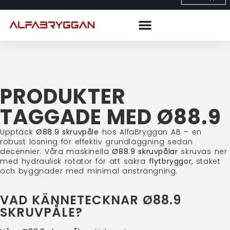
PRODUKTER
TAGGADE MED Ø88.9
Upptäck
Ø88.9 skruvpåle
hos AlfaBryggan AB – en
robust lösning för effektiv grundläggning sedan
decennier. Våra maskinella
Ø88.9 skruvpålar
skruvas ner
med hydraulisk rotator för att säkra
flytbryggor
, staket
och byggnader med minimal ansträngning.
VAD KÄNNETECKNAR Ø88.9
SKRUVPÅLE?