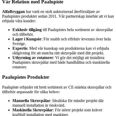
Vår Relation med Paalupiste
AlfaBryggan
har varit en stolt auktoriserad återförsäljare av
Paalupistes produkter sedan 2011. Vår partnerskap innebär att vi kan
erbjuda våra kunder:
Exklusiv tillgång
till Paalupistes hela sortiment av skruvpålar
och tillbehör.
Lager i Kungsör
: För snabb och effektiv leverans över hela
Sverige.
Expertis
: Med vår kunskap om produkterna kan vi erbjuda
rådgivning för att matcha rätt skruvpåle med ditt projekt.
Uthyrning av rotatorer
: Vi gör det möjligt att installera
Paalupistes skruvpålar med både handhållna och maskinella
rotatorer.
Paalupistes Produkter
Paalupiste erbjuder ett brett sortiment av CE-märkta skruvpålar och
tillbehör anpassade för olika behov:
Manuella Skruvpålar
: Idealiska för mindre projekt där
manuell installation är önskvärd.
Maskinella Skruvpålar
: För större projekt som kräver
kraftfull installation med maskiner.