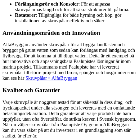
Förlängningsrör och Konsoler
: För att anpassa
skruvpålarnas längd och för att säkra strukturer till pålarna.
Rotatorer
: Tillgängliga för både hyrning och köp, gör
installationen av skruvpålar effektiv och säker.
Användningsområden och Innovation
AlfaBryggan använder skruvpålar för att bygga landfästen och
bryggor på grunt vatten som sedan kan förlängas med landgång och
flytbrygga för att komma ut till djupt vatten. Detta är ett exempel på
hur innovativa och anpassningsbara Paalupistes lösningar är inom
marina projekt. Tillsammans med Paalupiste har vi levererat
skruvpålar till större projekt med broar, spänger och husgrunder som
kan ses här
Skruvpålar » AlfaBryggan
Kvalitet och Garantier
Varje skruvpåle är noggrant testad för att säkerställa dess drag- och
tryckkapacitet under alla säsonger, och levereras med en omfattande
belastningsdeklaration. Detta garanterar att varje produkt inte bara
uppfyller, utan ofta överträffar, de strikta kraven i Svensk byggnorm.
När du väljer skruvpålar från Paalupiste Oy genom AlfaBryggan
kan du vara säker på att du investerar i en grundläggning som står
stadigt, år efter år.