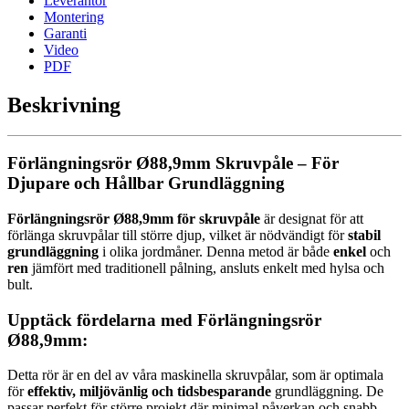
Leverantör
Montering
Garanti
Video
PDF
Beskrivning
Förlängningsrör Ø88,9mm Skruvpåle – För
Djupare och Hållbar Grundläggning
Förlängningsrör Ø88,9mm för skruvpåle
är designat för att
förlänga skruvpålar till större djup, vilket är nödvändigt för
stabil
grundläggning
i olika jordmåner. Denna metod är både
enkel
och
ren
jämfört med traditionell pålning, ansluts enkelt med hylsa och
bult.
Upptäck fördelarna med Förlängningsrör
Ø88,9mm:
Detta rör är en del av våra maskinella skruvpålar, som är optimala
för
effektiv, miljövänlig och tidsbesparande
grundläggning. De
passar perfekt för större projekt där minimal påverkan och snabb