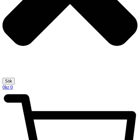
Sök
0
kr
0