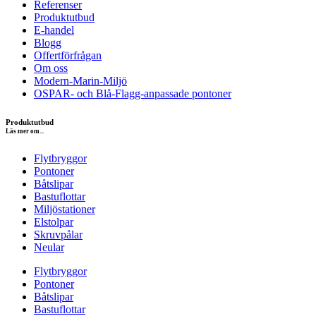
Referenser
Produktutbud
E-handel
Blogg
Offertförfrågan
Om oss
Modern-Marin-Miljö
OSPAR- och Blå-Flagg-anpassade pontoner
Produktutbud
Läs mer om...
Flytbryggor
Pontoner
Båtslipar
Bastuflottar
Miljöstationer
Elstolpar
Skruvpålar
Neular
Flytbryggor
Pontoner
Båtslipar
Bastuflottar