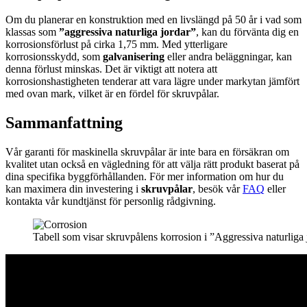
Om du planerar en konstruktion med en livslängd på 50 år i vad som
klassas som
”aggressiva naturliga jordar”
, kan du förvänta dig en
korrosionsförlust på cirka 1,75 mm. Med ytterligare
korrosionsskydd, som
galvanisering
eller andra beläggningar, kan
denna förlust minskas. Det är viktigt att notera att
korrosionshastigheten tenderar att vara lägre under markytan jämfört
med ovan mark, vilket är en fördel för skruvpålar.
Sammanfattning
Vår garanti för maskinella skruvpålar är inte bara en försäkran om
kvalitet utan också en vägledning för att välja rätt produkt baserat på
dina specifika byggförhållanden. För mer information om hur du
kan maximera din investering i
skruvpålar
, besök vår
FAQ
eller
kontakta vår kundtjänst för personlig rådgivning.
Tabell som visar skruvpålens korrosion i ”Aggressiva naturliga 