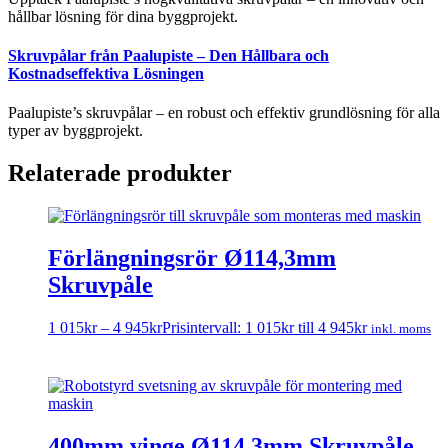
hållbar lösning för dina byggprojekt.
Skruvpålar från Paalupiste – Den Hållbara och
Kostnadseffektiva Lösningen
Paalupiste’s skruvpålar – en robust och effektiv grundlösning för alla
typer av byggprojekt.
Relaterade produkter
Förlängningsrör Ø114,3mm
Skruvpåle
1 015
kr
–
4 945
kr
Prisintervall: 1 015kr till 4 945kr
inkl. moms
400mm vinge Ø114,3mm Skruvpåle