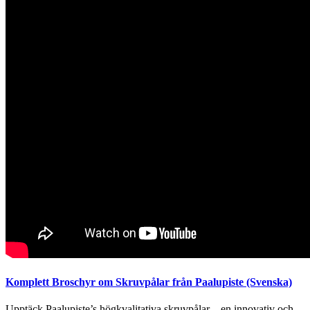
Komplett Broschyr om Skruvpålar från Paalupiste (Svenska)
Upptäck Paalupiste’s högkvalitativa skruvpålar – en innovativ och