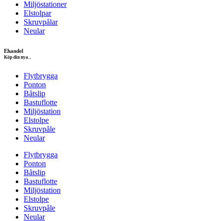
Miljöstationer
Elstolpar
Skruvpålar
Neular
Ehandel
Köp din nya...
Flytbrygga
Ponton
Båtslip
Bastuflotte
Miljöstation
Elstolpe
Skruvpåle
Neular
Flytbrygga
Ponton
Båtslip
Bastuflotte
Miljöstation
Elstolpe
Skruvpåle
Neular