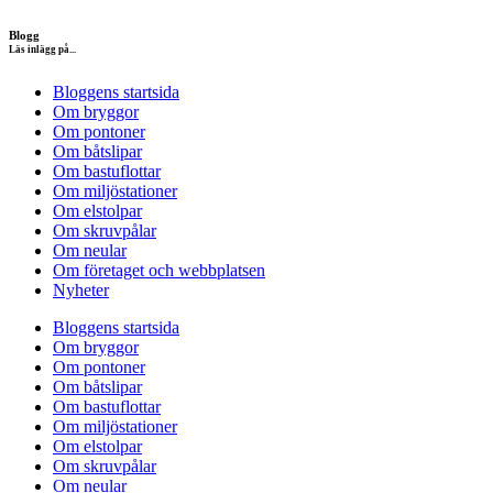
Blogg
Läs inlägg på...
Bloggens startsida
Om bryggor
Om pontoner
Om båtslipar
Om bastuflottar
Om miljöstationer
Om elstolpar
Om skruvpålar
Om neular
Om företaget och webbplatsen
Nyheter
Bloggens startsida
Om bryggor
Om pontoner
Om båtslipar
Om bastuflottar
Om miljöstationer
Om elstolpar
Om skruvpålar
Om neular