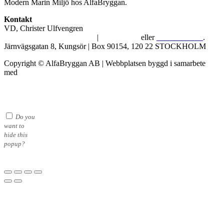
Modern Marin Miljö hos AlfaBryggan.
Kontakt
VD, Christer Ulfvengren
alfabryggan@alfabryggan.se
|
08-39 16 72
eller
070-482 69 09
.
Järnvägsgatan 8, Kungsör | Box 90154, 120 22 STOCKHOLM
Copyright © AlfaBryggan AB | Webbplatsen byggd i samarbete
med
Michael Thell
Do you
want to
hide this
popup?