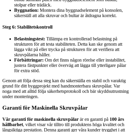
stolpar eller trädäck.
Byggnation:
Montera dina byggnadselement på konsolen,
säkerställ att alla skruvar och bultar är åtdragna korrekt.
Steg 6: Stabilitetskontroll
Belastningstest:
Tillämpa en kontrollerad belastning på
strukturen för att testa stabiliteten. Detta kan ske genom att
lägga vikt på eller trycka på strukturen för att verifiera att
skruvpålarna håller.
Förbättringar:
Om det finns någon rörelse eller instabilitet,
justera fästpunkter eller överväg att lägga till ytterligare pålar
för extra stöd.
Genom att följa dessa steg kan du säkerställa en stabil och varaktig
grund för ditt byggprojekt med handmonterbara skruvpålar. Var
noga med att alltid följa säkerhetsprotokoll och bär skyddsutrustning
under monteringen.
Garanti för Maskinella Skruvpålar
Vår garanti för maskinella skruvpålar
är en garanti på
100 års
hållbarhet
, vilket visar vår tilltro till produktens höga kvalitet och
långsiktiga prestation. Denna garanti ger våra kunder trygghet i att