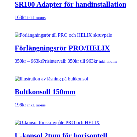
SR100 Adapter för handinstallation
163
kr
inkl. moms
Förlängningsrör PRO/HELIX
350
kr
–
963
kr
Prisintervall: 350kr till 963kr
inkl. moms
Bultkonsoll 150mm
198
kr
inkl. moms
U-konsol 2tum för horisontell