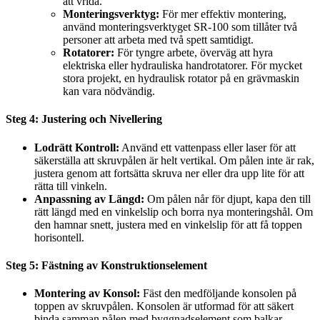
att vrida.
Monteringsverktyg:
För mer effektiv montering,
använd monteringsverktyget SR-100 som tillåter två
personer att arbeta med två spett samtidigt.
Rotatorer:
För tyngre arbete, överväg att hyra
elektriska eller hydrauliska handrotatorer. För mycket
stora projekt, en hydraulisk rotator på en grävmaskin
kan vara nödvändig.
Steg 4: Justering och Nivellering
Lodrätt Kontroll:
Använd ett vattenpass eller laser för att
säkerställa att skruvpålen är helt vertikal. Om pålen inte är rak,
justera genom att fortsätta skruva ner eller dra upp lite för att
rätta till vinkeln.
Anpassning av Längd:
Om pålen når för djupt, kapa den till
rätt längd med en vinkelslip och borra nya monteringshål. Om
den hamnar snett, justera med en vinkelslip för att få toppen
horisontell.
Steg 5: Fästning av Konstruktionselement
Montering av Konsol:
Fäst den medföljande konsolen på
toppen av skruvpålen. Konsolen är utformad för att säkert
binda samman pålen med byggnadselement som balkar,