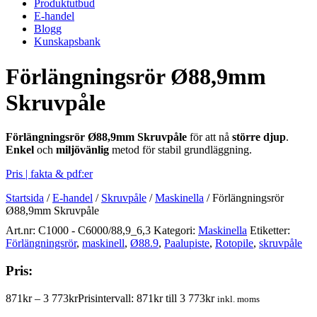
Produktutbud
E-handel
Blogg
Kunskapsbank
Förlängningsrör Ø88,9mm
Skruvpåle
Förlängningsrör Ø88,9mm Skruvpåle
för att nå
större djup
.
Enkel
och
miljövänlig
metod för stabil grundläggning.
Pris | fakta & pdf:er
Startsida
/
E-handel
/
Skruvpåle
/
Maskinella
/
Förlängningsrör
Ø88,9mm Skruvpåle
Art.nr:
C1000 - C6000/88,9_6,3
Kategori:
Maskinella
Etiketter:
Förlängningsrör
,
maskinell
,
Ø88.9
,
Paalupiste
,
Rotopile
,
skruvpåle
Pris:
871
kr
–
3 773
kr
Prisintervall: 871kr till 3 773kr
inkl. moms