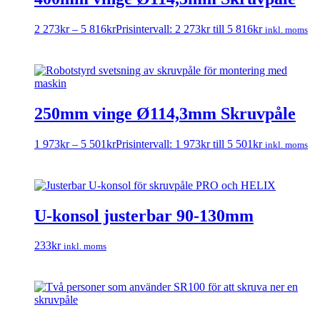
2 273
kr
–
5 816
kr
Prisintervall: 2 273kr till 5 816kr
inkl. moms
250mm vinge Ø114,3mm Skruvpåle
1 973
kr
–
5 501
kr
Prisintervall: 1 973kr till 5 501kr
inkl. moms
U-konsol justerbar 90-130mm
233
kr
inkl. moms