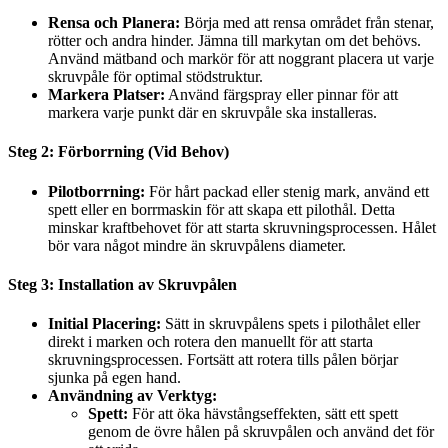
Rensa och Planera:
Börja med att rensa området från stenar,
rötter och andra hinder. Jämna till markytan om det behövs.
Använd mätband och markör för att noggrant placera ut varje
skruvpåle för optimal stödstruktur.
Markera Platser:
Använd färgspray eller pinnar för att
markera varje punkt där en skruvpåle ska installeras.
Steg 2: Förborrning (Vid Behov)
Pilotborrning:
För hårt packad eller stenig mark, använd ett
spett eller en borrmaskin för att skapa ett pilothål. Detta
minskar kraftbehovet för att starta skruvningsprocessen. Hålet
bör vara något mindre än skruvpålens diameter.
Steg 3: Installation av Skruvpålen
Initial Placering:
Sätt in skruvpålens spets i pilothålet eller
direkt i marken och rotera den manuellt för att starta
skruvningsprocessen. Fortsätt att rotera tills pålen börjar
sjunka på egen hand.
Användning av Verktyg:
Spett:
För att öka hävstångseffekten, sätt ett spett
genom de övre hålen på skruvpålen och använd det för