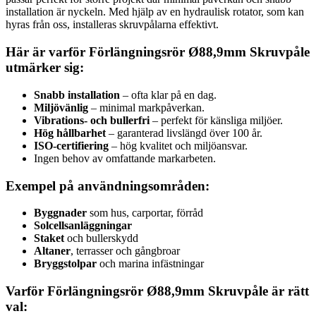
installation är nyckeln. Med hjälp av en hydraulisk rotator, som kan
hyras från oss, installeras skruvpålarna effektivt.
Här är varför Förlängningsrör Ø88,9mm Skruvpåle
utmärker sig:
Snabb installation
– ofta klar på en dag.
Miljövänlig
– minimal markpåverkan.
Vibrations- och bullerfri
– perfekt för känsliga miljöer.
Hög hållbarhet
– garanterad livslängd över 100 år.
ISO-certifiering
– hög kvalitet och miljöansvar.
Ingen behov av omfattande markarbeten.
Exempel på användningsområden:
Byggnader
som hus, carportar, förråd
Solcellsanläggningar
Staket
och bullerskydd
Altaner
, terrasser och gångbroar
Bryggstolpar
och marina infästningar
Varför Förlängningsrör Ø88,9mm Skruvpåle är rätt
val: