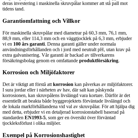
deras investering i maskinella skruvpålar kommer att stå pall mot
tidens tand.
Garantiomfattning och Villkor
För maskinella skruvpålar med diametrar på 60,3 mm, 76,1 mm,
88,9 mm, eller 114,3 mm och en väggtjocklek på 6,3 mm, erbjuder
vi en
100 års garanti
. Denna garanti gäller under normala
användningsförhållanden och i jord med neutralt pH, utan krav på
extra galvanisering. Vår garanti är backad av tillverkarens
försäkringsbolag genom en omfattande
produktförsäkring
.
Korrosion och Miljöfaktorer
Det är viktigt att förstå att
korrosion
kan påverkas av miljöfaktorer.
I sura jordar eller i närheten av hav, där salt kan påskynda
korrosionen, kan skruvpålens livslängd vara kortare. Därför är det
essentiellt att beakta både byggprojektets förväntade livslängd och
de lokala markförhållandena vid val av skruvpålar. För att hjälpa dig
med detta, erbjuder vi en detaljerad korrosionstabell baserad på
standarden
EN1993-5
, som ger en översikt över förväntad
tjockleksförlust i olika miljöer.
Exempel på Korrosionshastighet