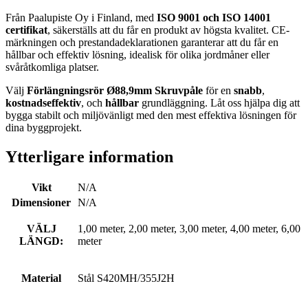
Från Paalupiste Oy i Finland, med
ISO 9001 och ISO 14001
certifikat
, säkerställs att du får en produkt av högsta kvalitet. CE-
märkningen och prestandadeklarationen garanterar att du får en
hållbar och effektiv lösning, idealisk för olika jordmåner eller
svåråtkomliga platser.
Välj
Förlängningsrör Ø88,9mm Skruvpåle
för en
snabb
,
kostnadseffektiv
, och
hållbar
grundläggning. Låt oss hjälpa dig att
bygga stabilt och miljövänligt med den mest effektiva lösningen för
dina byggprojekt.
Ytterligare information
Vikt
N/A
Dimensioner
N/A
VÄLJ
1,00 meter, 2,00 meter, 3,00 meter, 4,00 meter, 6,00
LÄNGD:
meter
Material
Stål S420MH/355J2H