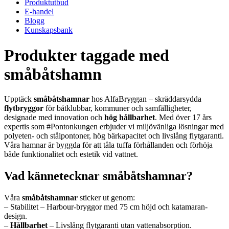
Produktutbud
E-handel
Blogg
Kunskapsbank
Produkter taggade med
småbåtshamn
Upptäck
småbåtshamnar
hos AlfaBryggan – skräddarsydda
flytbryggor
för båtklubbar, kommuner och samfälligheter,
designade med innovation och
hög hållbarhet
. Med över 17 års
expertis som #Pontonkungen erbjuder vi miljövänliga lösningar med
polyeten- och stålpontoner, hög bärkapacitet och livslång flytgaranti.
Våra hamnar är byggda för att tåla tuffa förhållanden och förhöja
både funktionalitet och estetik vid vattnet.
Vad kännetecknar småbåtshamnar?
Våra
småbåtshamnar
sticker ut genom:
– Stabilitet – Harbour-bryggor med 75 cm höjd och katamaran-
design.
–
Hållbarhet
– Livslång flytgaranti utan vattenabsorption.