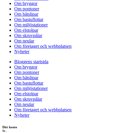
Om bryggor
Om pontoner
Om båtslipar
Om bastuflottar
Om miljöstationer
Om elstolpar
Om skruvpålar
Om neular
Om företaget och webbplatsen
Nyheter
Bloggens startsida
Om bryggor
Om pontoner
Om båtslipar
Om bastuflottar
Om miljöstationer
Om elstolpar
Om skruvpålar
Om neular
Om företaget och webbplatsen
Nyheter
Ditt konto
Se...