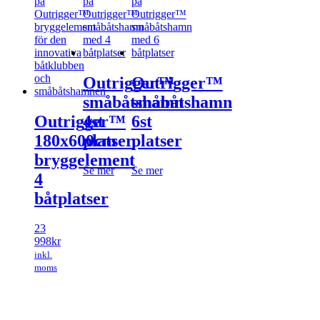
Outrigger™
Outrigger™
småbåtshamn
småbåtshamn
Outrigger™
4st
6st
180x600cm
platser
platser
bryggelement
Se mer
Se mer
4
båtplatser
23
998
kr
inkl.
moms