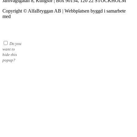
Järnvägsgatan 8, Kungsör | Box 90154, 120 22 STOCKHOLM
Copyright © AlfaBryggan AB | Webbplatsen byggd i samarbete
med
Michael Thell
Do you
want to
hide this
popup?