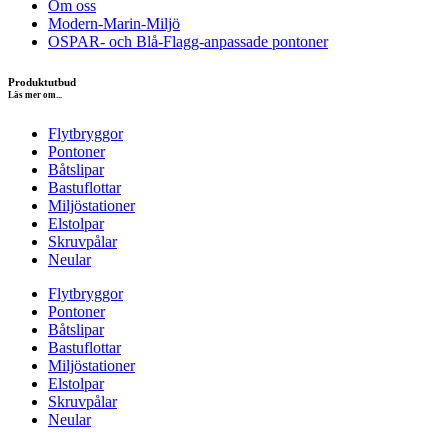
Om oss
Modern-Marin-Miljö
OSPAR- och Blå-Flagg-anpassade pontoner
Produktutbud
Läs mer om...
Flytbryggor
Pontoner
Båtslipar
Bastuflottar
Miljöstationer
Elstolpar
Skruvpålar
Neular
Flytbryggor
Pontoner
Båtslipar
Bastuflottar
Miljöstationer
Elstolpar
Skruvpålar
Neular