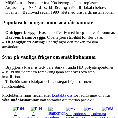
– Miljöfokus – Pontoner fria från betong och mikroplaster.
– Anpassning – Skräddarsydda lösningar för alla lokala behov.
– Kvalitet – Beprövad sedan 1980-talet med prisvärda installationer.
Populära lösningar inom småbåtshamnar
–
Outrigger-brygga
: Kostnadseffektiv med integrerade båtbommar.
–
Harbour-hamnbrygga
: Överlägsen stabilitet för fler båtar.
–
Tillgänglighetslösning
: Landgångar och räcken för alla
användare.
Svar på vanliga frågor om småbåtshamnar
– Bryggorna klarar is tack vare starka, runda HD-polyetenpontoner.
– Ja, vi inkluderar en förankringsplan för enkel och stabil
installation.
– Tillbehör som elstolpar och badstegar höjer hamnens
funktionalitet.
Produkterna finns nedan eller
kontakta oss
för rådgivning om hur
våra
småbåtshamnar
kan förbättra ditt marina projekt!