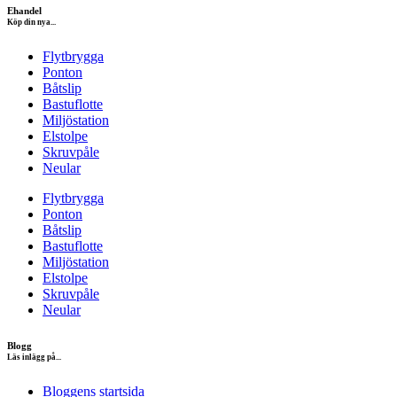
Ehandel
Köp din nya...
Flytbrygga
Ponton
Båtslip
Bastuflotte
Miljöstation
Elstolpe
Skruvpåle
Neular
Flytbrygga
Ponton
Båtslip
Bastuflotte
Miljöstation
Elstolpe
Skruvpåle
Neular
Blogg
Läs inlägg på...
Bloggens startsida