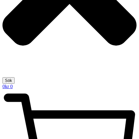
Sök
0
kr
0