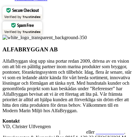
Secure Checkout
Verified by
Trustindex
Spam Free
Verified by
Trustindex
ALFABRYGGAN AB
AlfaBryggan slog upp sina portar redan 2009, drivna av en vision
om att bli en pålitlig partner inom marina produkter som bryggor,
pontoner, förankringssystem och tillbehör. Idag, flera år senare, står
vi som en ledande aktör kända för vårt breda sortiment, innovativa
lösningar och förmågan att tänka nytt. Med hundratals kunder och
genomförda projekt som kan beskådas under ”Referenser” har
AlfaBryggan bevisat att vi är ett företag att lita på. Vår främsta
prioritet är alltid att hjälpa kunden att förverkliga sin dröm eller att
hitta den rätta produkten för deras behov. Välkommen till en
Modern Marin Miljö hos AlfaBryggan.
Kontakt
VD, Christer Ulfvengren
alfabryggan@alfabryggan.se
|
08-39 16 72
eller
070-482 69 09
.