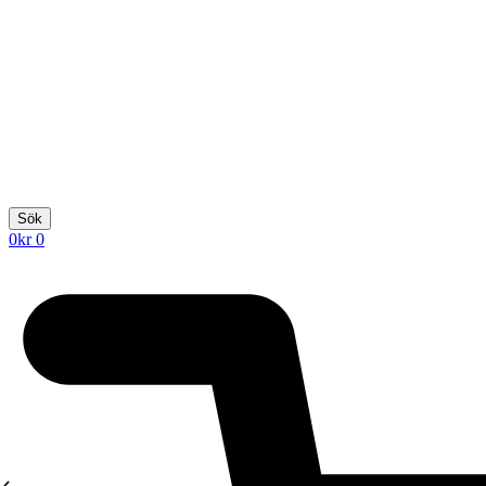
Sök
0
kr
0