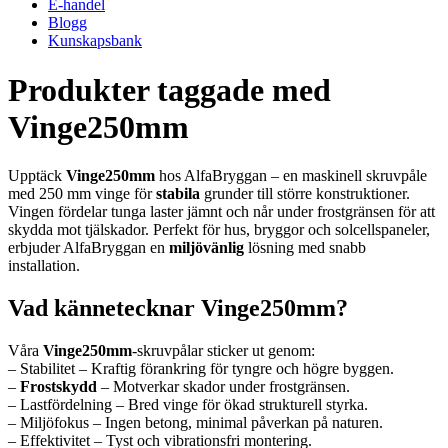
E-handel
Blogg
Kunskapsbank
Produkter taggade med
Vinge250mm
Upptäck
Vinge250mm
hos AlfaBryggan – en maskinell skruvpåle
med 250 mm vinge för
stabila
grunder till större konstruktioner.
Vingen fördelar tunga laster jämnt och når under frostgränsen för att
skydda mot tjälskador. Perfekt för hus, bryggor och solcellspaneler,
erbjuder AlfaBryggan en
miljövänlig
lösning med snabb
installation.
Vad kännetecknar Vinge250mm?
Våra
Vinge250mm
-skruvpålar sticker ut genom:
– Stabilitet – Kraftig förankring för tyngre och högre byggen.
–
Frostskydd
– Motverkar skador under frostgränsen.
– Lastfördelning – Bred vinge för ökad strukturell styrka.
– Miljöfokus – Ingen betong, minimal påverkan på naturen.
– Effektivitet – Tyst och vibrationsfri montering.