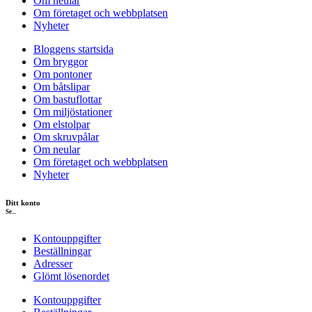
Om neular
Om företaget och webbplatsen
Nyheter
Bloggens startsida
Om bryggor
Om pontoner
Om båtslipar
Om bastuflottar
Om miljöstationer
Om elstolpar
Om skruvpålar
Om neular
Om företaget och webbplatsen
Nyheter
Ditt konto
Se...
Kontouppgifter
Beställningar
Adresser
Glömt lösenordet
Kontouppgifter