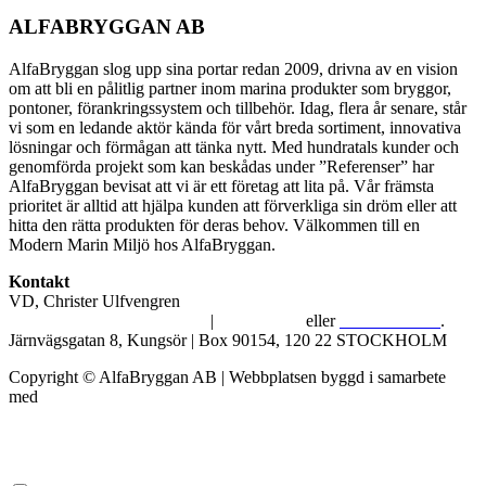
ALFABRYGGAN AB
AlfaBryggan slog upp sina portar redan 2009, drivna av en vision
om att bli en pålitlig partner inom marina produkter som bryggor,
pontoner, förankringssystem och tillbehör. Idag, flera år senare, står
vi som en ledande aktör kända för vårt breda sortiment, innovativa
lösningar och förmågan att tänka nytt. Med hundratals kunder och
genomförda projekt som kan beskådas under ”Referenser” har
AlfaBryggan bevisat att vi är ett företag att lita på. Vår främsta
prioritet är alltid att hjälpa kunden att förverkliga sin dröm eller att
hitta den rätta produkten för deras behov. Välkommen till en
Modern Marin Miljö hos AlfaBryggan.
Kontakt
VD, Christer Ulfvengren
alfabryggan@alfabryggan.se
|
08-39 16 72
eller
070-482 69 09
.
Järnvägsgatan 8, Kungsör | Box 90154, 120 22 STOCKHOLM
Copyright © AlfaBryggan AB | Webbplatsen byggd i samarbete
med
Michael Thell