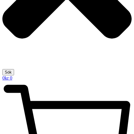
Sök
0
kr
0