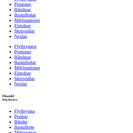
Pontoner
Båtslipar
Bastuflottar
Miljöstationer
Elstolpar
Skruvpålar
Neular
Flytbryggor
Pontoner
Båtslipar
Bastuflottar
Miljöstationer
Elstolpar
Skruvpålar
Neular
Ehandel
Köp din nya...
Flytbrygga
Ponton
Båtslip
Bastuflotte
Miljöstation