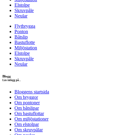
Elstolpe
Skruvpåle
Neular
Flytbrygga
Ponton
Båtslip
Bastuflotte
Miljöstation
Elstolpe
Skruvpåle
Neular
Blogg
Läs inlägg på...
Bloggens startsida
Om bryggor
Om pontoner
Om båtslipar
Om bastuflottar
Om miljöstationer
Om elstolpar
Om skruvpålar